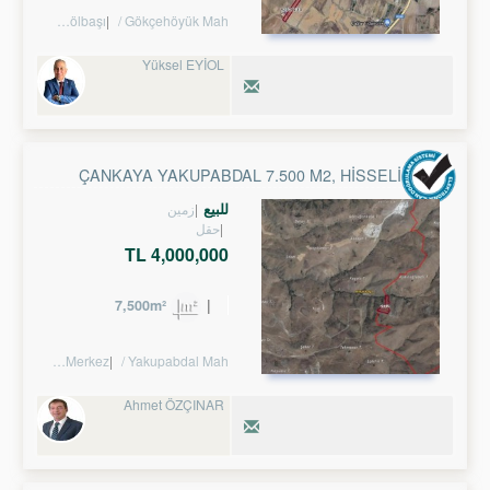
Turkey Ankara / Gölbaşı
/ Gökçehöyük Mah.
Yüksel EYİOL
ÇANKAYA YAKUPABDAL 7.500 M2, HISSELI TARLA
للبيع
زمین
حقل
4,000,000 TL
7,500m²
/ Çankaya
/ Merkez
/ Yakupabdal Mah.
Ahmet ÖZÇINAR