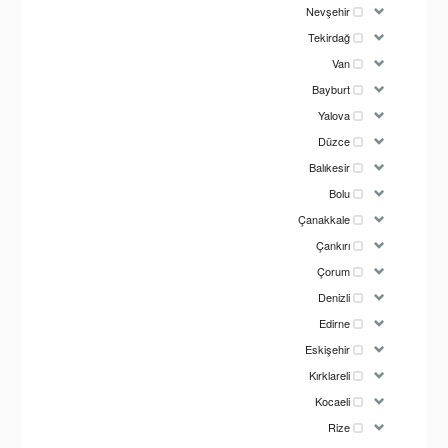
Nevşehir
Tekirdağ
Van
Bayburt
Yalova
Düzce
Balıkesir
Bolu
Çanakkale
Çankırı
Çorum
Denizli
Edirne
Eskişehir
Kırklareli
Kocaeli
Rize