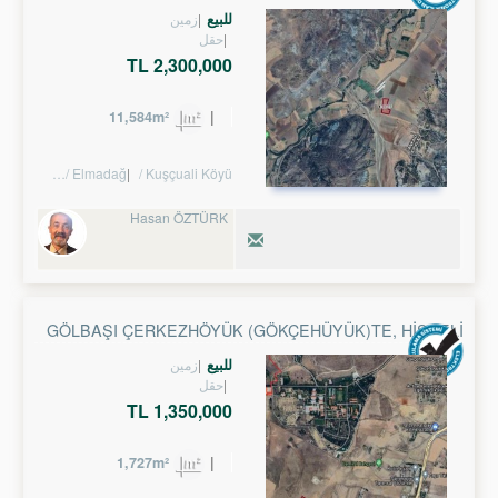
للبيع
زمین
حقل
2,300,000 TL
11,584m²
Turkey Ankara / Elmadağ
/ Kuşçuali Köyü
Hasan ÖZTÜRK
GÖLBAŞI ÇERKEZHÖYÜK (GÖKÇEHÜYÜK)TE, HISSELI
TARLA
للبيع
زمین
حقل
1,350,000 TL
1,727m²