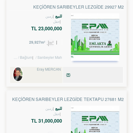
KEÇİÖREN SARIBEYLER LEZGİDE 29927 M2
YATIRIMLIK TARLA
للبيع
زمین
حقل
23,000,000 TL
29,927m²
 / Keçiören
/ Bağlum
/ Sarıbeyler Mah.
Eray MERCAN
KEÇİÖREN SARIBEYLER LEZGİDE TEKTAPU 27681 M2
YATIRIMLIK TARLA
للبيع
زمین
حقل
31,000,000 TL