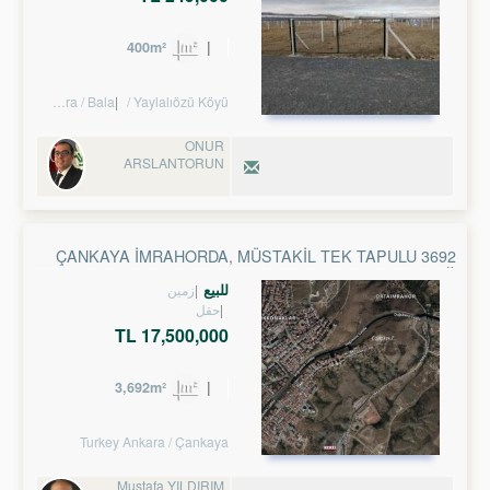
400m²
Turkey Ankara / Bala
/ Yaylalıözü Köyü
ONUR
ARSLANTORUN
ÇANKAYA İMRAHORDA, MÜSTAKIL TEK TAPULU 3692
M2 BAĞ
للبيع
زمین
حقل
17,500,000 TL
3,692m²
Turkey Ankara / Çankaya
Mustafa YILDIRIM