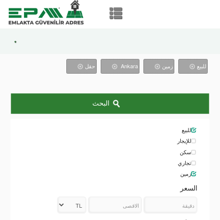
*
حقل
Ankara
زمین
للبيع
البحث
للبيع
للإيجار
سكن
تجاري
زمین
السعر