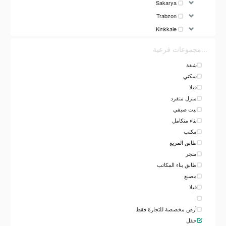
Sakarya
Trabzon
Kırıkkale
...مجموعات فرعية
شقة
سكني
فيلا
منزل منفرد
بيت صيفي
بناء متكامل
مكتب
طابق المربع
متجر
طابق بناء المكاتب
مصنع
فيلا
أرض مخصصة للتجارة فقط
حقل