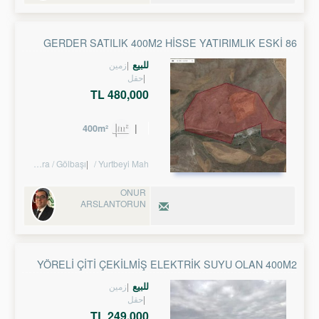
GERDER SATILIK 400M2 HİSSE YATIRIMLIK ESKİ 86
PARSEL
للبيع
زمین
حقل
480,000 TL
400m²
Turkey Ankara / Gölbaşı
/ Yurtbeyi Mah.
ONUR
ARSLANTORUN
YÖRELİ ÇİTİ ÇEKİLMİŞ ELEKTRİK SUYU OLAN 400M2
BAHÇELER EPA EMLAK
للبيع
زمین
حقل
249,000 TL