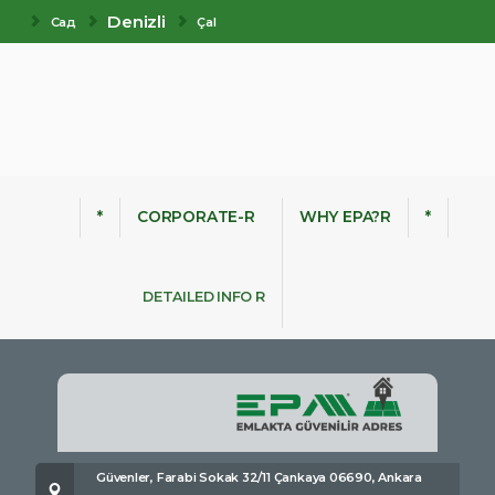
Denizli
Сад
Çal
*
CORPORATE-R
WHY EPA?R
*
DETAILED INFO R
Güvenler, Farabi Sokak 32/11 Çankaya 06690, Ankara