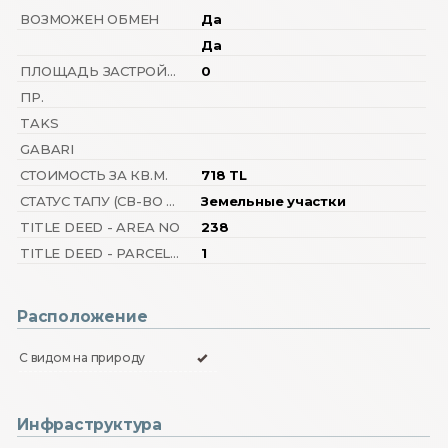
ВОЗМОЖЕН ОБМЕН
Да
Да
ПЛОЩАДЬ ЗАСТРОЙКИ (ФУНДАМЕНТ)
0
ПР.
TAKS
GABARI
СТОИМОСТЬ ЗА КВ.М.
718 TL
СТАТУС ТАПУ (СВ-ВО О ПРАВЕ СОБСТВЕННОСТИ)
Земельные участки
TITLE DEED - AREA NO
238
TITLE DEED - PARCEL NO
1
Расположение
С видом на природу
Инфраструктура