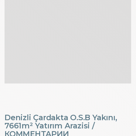
Denizli Çardakta O.S.B Yakını,
7661m² Yatırım Arazisi /
КОММЕНТАРИИ