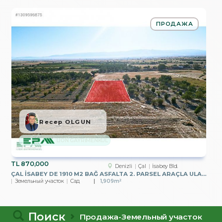
ПРОДАЖА
Recep OLGUN
LION GAYRİMENKUL
TL
870,000
Denizli
Çal
İsabey Bld.
ÇAL İSABEY DE 1910 M2 BAĞ ASFALTA 2. PARSEL ARAÇLA ULAŞILIR
Земельный участок
Сад
1,909m²
Поиск
Продажа-Земельный участок