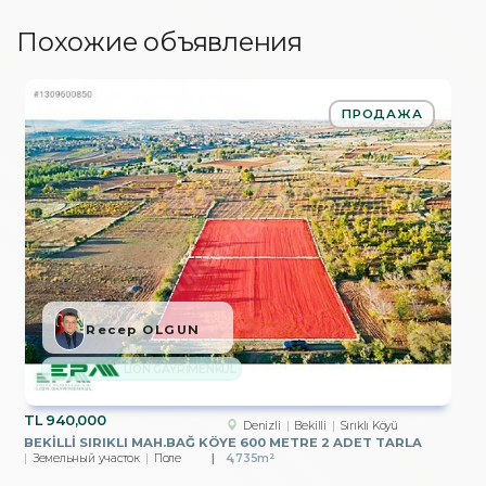
Похожие объявления
ПРОДАЖА
Recep OLGUN
LION GAYRİMENKUL
TL
940,000
Denizli
Bekilli
Sırıklı Köyü
BEKİLLİ SIRIKLI MAH.BAĞ KÖYE 600 METRE 2 ADET TARLA
Земельный участок
Поле
4,735m²