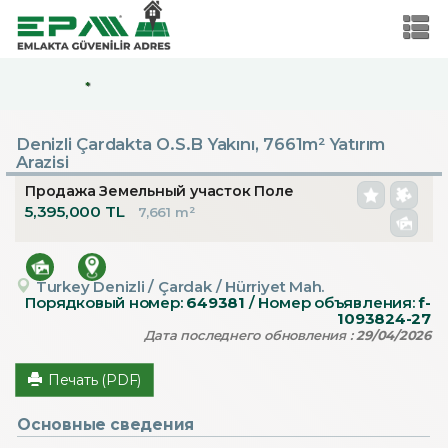
*
Denizli Çardakta O.S.B Yakını, 7661m² Yatırım
Arazisi
Продажа Земельный участок Поле
5,395,000 TL
7,661 m²
Turkey Denizli / Çardak
/ Hürriyet Mah.
Порядковый номер:
649381
/ Номер объявления:
f-
1093824-27
Дата последнего обновления :
29/04/2026
Печать (PDF)
Основные сведения