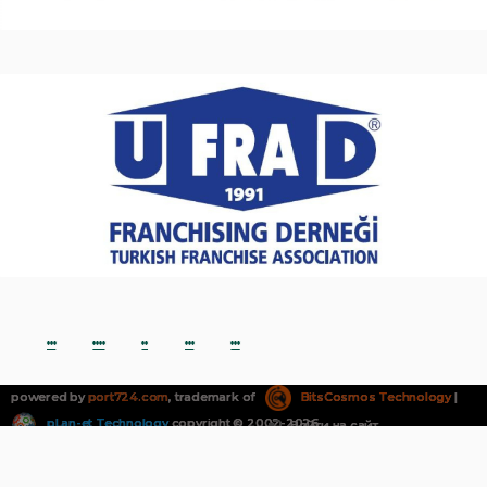
***
****
**
***
***
powered by
port724.com
, trademark of
BitsCosmos Technology
|
pLan-et Technology
copyright © 2002-2026
Войти на сайт