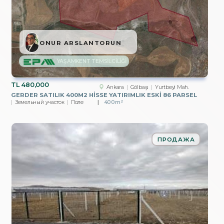
ONUR ARSLANTORUN
YAŞAMKENT TEMSİLCİLİĞİ
TL
480,000
Ankara
Gölbaşı
Yurtbeyi Mah.
GERDER SATILIK 400M2 HİSSE YATIRIMLIK ESKİ 86 PARSEL
Земельный участок
Поле
400m²
ПРОДАЖА