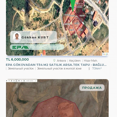
Gökhan KURT
GÖKOVA GAYRİMENKUL
TL
6,000,000
Ankara
Keçiören
Hisar Mah.
EPA GÖKOVADAN 734 M2 SATILIK ARSA.TEK TAPU - BAĞLUM - KEÇİÖREN
Земельный участок
Земельный участок в жилой зоне
734m²
ПРОДАЖА