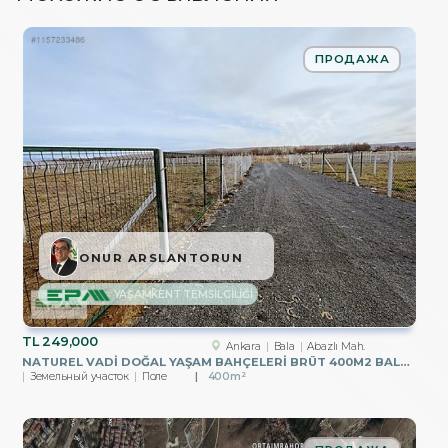
ПРОДАЖА
ONUR ARSLANTORUN
YAŞAMKENT TEMSİLCİLİĞİ
TL
249,000
Ankara
Bala
Abazlı Mah.
NATUREL VADİ DOĞAL YAŞAM BAHÇELERİ BRÜT 400M2 BALA YÖRELİ
Земельный участок
Поле
400m²