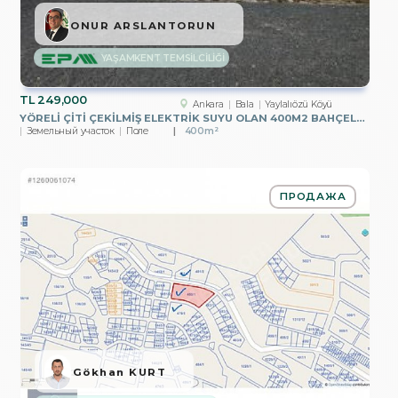
ONUR ARSLANTORUN
YAŞAMKENT TEMSİLCİLİĞİ
TL
249,000
Ankara
Bala
Yaylalıözü Köyü
YÖRELİ ÇİTİ ÇEKİLMİŞ ELEKTRİK SUYU OLAN 400M2 BAHÇELER EPA EMLAK
Земельный участок
Поле
400m²
ПРОДАЖА
Gökhan KURT