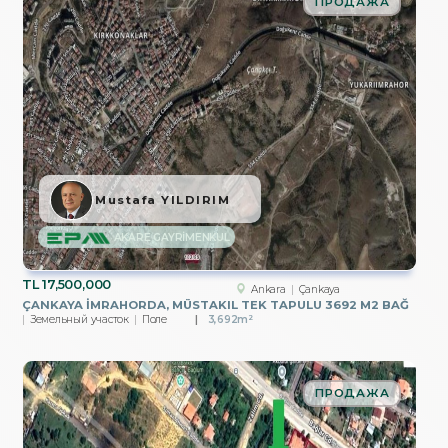
ПРОДАЖА
Mustafa YILDIRIM
AKARE GAYRİMENKUL
TL
17,500,000
Ankara
Çankaya
ÇANKAYA İMRAHORDA, MÜSTAKIL TEK TAPULU 3692 M2 BAĞ
Земельный участок
Поле
3,692m²
ПРОДАЖА