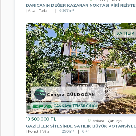
Gruplar
Arsa
Tarla
6,167m²
Apartman
Dairesi
Residans
SATILIK
Villa
Müstakil
Ev
Yazlık
Komple
Bina
Cengiz GÜLDOĞAN
Ofis
ÇANKAYA TEMSİLCİLİĞİ
Plaza
Katı
19,500,000 TL
Ankara
Çankaya
Dükkan
Konut
Villa
250m²
6 + 1