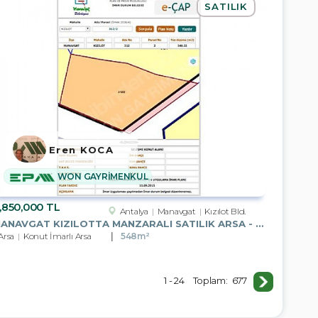
SATILIK
Eren KOCA
WON GAYRİMENKUL
,850,000 TL
Antalya
Manavgat
Kızılot Bld.
MANAVGAT KIZILOTTA MANZARALI SATILIK ARSA - YATIRIM FIRSATI
Arsa
Konut İmarlı Arsa
548m²
1 - 24
Toplam:
677