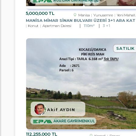
RÜZGAR GAYRİMENKUL
Çorum
5,000,000 TL
Denizli
Manisa
Yunusemre
Yeni Mahalle Mah.
Konut
Apartman Dairesi
110m²
3 + 1
Edirne
Eskişehir
SATILIK
Kırklareli
Kocaeli
Rize
Sakarya
Trabzon
Akif AYDIN
Kırıkkale
AKARE GAYRİMENKUL
Alt
112,255,000 TL
Kocaeli
Darıca