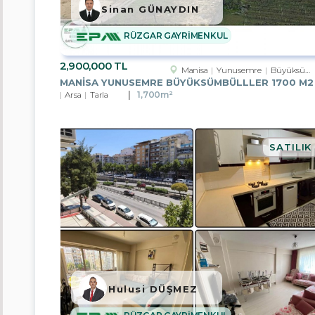
Sinan GÜNAYDIN
Nevşehir
RÜZGAR GAYRİMENKUL
Tekirdağ
2,900,000 TL
Manisa
Yunusemre
Büyüksümbüller Köyü
Van
Arsa
Tarla
1,700m²
Bayburt
Yalova
SATILIK
Düzce
Balıkesir
Bolu
Çanakkale
Çankırı
Hulusi DÜŞMEZ