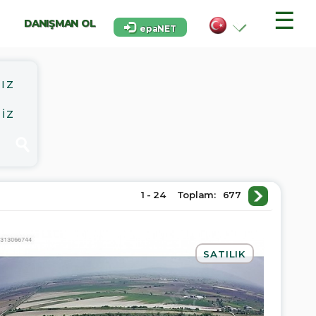
☰
DANIŞMAN OL
epaNET
IZ
İZ
1 - 24
Toplam:
677
SATILIK