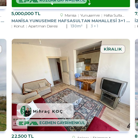
RÜZGAR GAYRİMENKUL
5,000,000 TL
7
Manisa
Yunusemre
Hafsa Sultan Mah.
MANISA MIMAR SINAN BULVARI ÜZERI 3+1 ARA KAT ASANSÖRLÜ SATILIK
MANISA YUNUSEMRE HAFSASULTAN MAHALLESI 3+1 KAPALI MUTFAK SATILIK
Konut
Apartman Dairesi
130m²
3 + 1
KIRALIK
Mihraç KOÇ
EGEMEN GAYRİMENKUL
22,500 TL
8
Ankara
Etimesgut