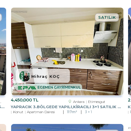
SATILIK
Mihraç KOÇ
EGEMEN GAYRİMENKUL
4,450,000 TL
2
Ankara
Etimesgut
YAPRACIK 7.BÖLGEDE BOŞ,HEMEN OTURMAYA MÜSAİT 3+1 SATILIK DAİRE
YAPRACIK 3.BÖLGEDE YAPILI,KİRACILI 3+1 SATILIK DAİRE
Konut
Apartman Dairesi
117m²
3 + 1