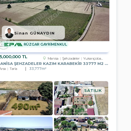
Sinan GÜNAYDIN
RÜZGAR GAYRİMENKUL
5,000,000 TL
Manisa
Şehzadeler
Yukarıçobanisa Köyü
MANISA ŞEHZADELER KAZIM KARABEKIR 33777 M2 SATILIK BAĞ
Arsa
Tarla
33,777m²
SATILIK