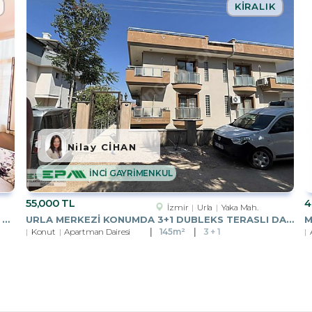
KIRALIK
Nilay CİHAN
İNCİ GAYRİMENKUL
55,000 TL
4
İzmir
Urla
Yaka Mah.
POLİGON METRO & İNÖNÜ CADDESİ YAKINI 3+1 135 M2 SATILIK DAİRE
URLA MERKEZI KONUMDA 3+1 DUBLEKS TERASLI DAIRE KIRALIK
Konut
Apartman Dairesi
145m²
3 + 1