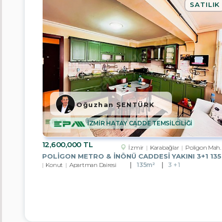
SATILIK
Konut+Ticari
İmarlı
Arsa
Sanayi
İmarlı
Arsa
Muhtelif
Arsa
Oğuzhan ŞENTÜRK
Depo
İZMİR HATAY CADDE TEMSİLCİLİĞİ
Apartman
Dairesi
12,600,000 TL
İzmir
Karabağlar
Poligon Mah.
Depo
Konut
Apartman Dairesi
135m²
3 + 1
Firmalar
EPA
YAŞAMKENT
TEMSİLCİLİĞİ