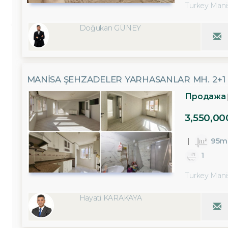
Turkey Mani
Doğukan GÜNEY
MANISA ŞEHZADELER YARHASANLAR MH. 2+1
Продажа
3,550,00
95m
1
Turkey Mani
Hayati KARAKAYA