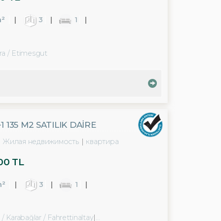
m²
3
1
ra / Etimesgut
 135 M2 SATILIK DAİRE
Жилая недвижимость
квартира
00 TL
m²
3
1
 / Karabağlar
/ Fahrettinaltay
/ Poligon Mah.