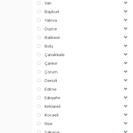
Van
Bayburt
Yalova
Düzce
Balıkesir
Bolu
Çanakkale
Çankırı
Çorum
Denizli
Edirne
Eskişehir
Kırklareli
Kocaeli
Rize
Sakarya