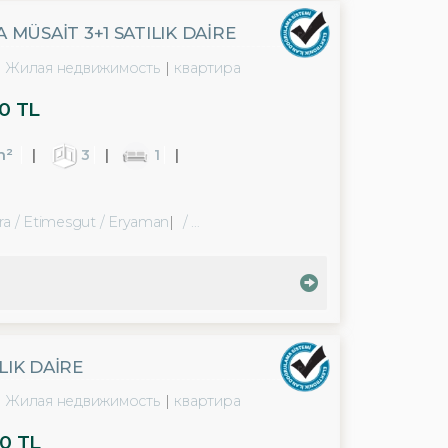
MÜSAİT 3+1 SATILIK DAİRE
Жилая недвижимость
квартира
0 TL
m²
3
1
ra / Etimesgut
/ Eryaman
/ Yapracık Mah.
ILIK DAİRE
Жилая недвижимость
квартира
0 TL