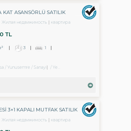
A KAT ASANSÖRLÜ SATILIK
Жилая недвижимость
квартира
0 TL
m²
3
1
sa / Yunusemre
/ Sanayi
/ Yeni Mahalle Mah.
 3+1 KAPALI MUTFAK SATILIK
Жилая недвижимость
квартира