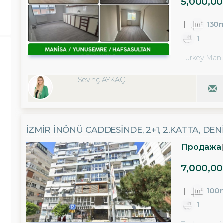
5,000,00
130
1
Turkey Mani
Sevinç AYKAÇ
İZMIR İNÖNÜ CADDESINDE, 2+1, 2.KATTA, DE
Продажа
7,000,00
100
1