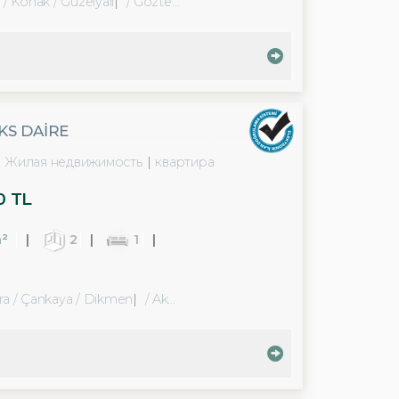
 / Konak
/ Güzelyalı
/ Göztepe Mah.
KS DAİRE
Жилая недвижимость
квартира
0 TL
²
2
1
ra / Çankaya
/ Dikmen
/ Akpınar Mah.