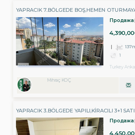
YAPRACIK 7.BÖLGEDE BOŞ,HEMEN OTURMAYA 
Продажа
4,390,00
137
1
Turkey Anka
Mihraç KOÇ
YAPRACIK 3.BÖLGEDE YAPILI,KİRACILI 3+1 SAT
Продажа
4,450,00