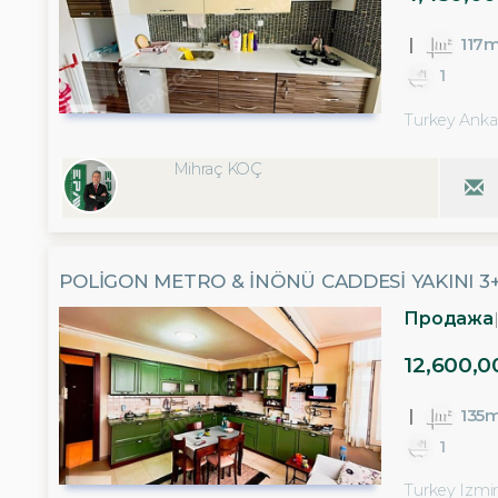
117
1
Turkey Anka
Mihraç KOÇ
POLİGON METRO & İNÖNÜ CADDESİ YAKINI 3+1
Продажа
12,600,0
135
1
Turkey Izmir