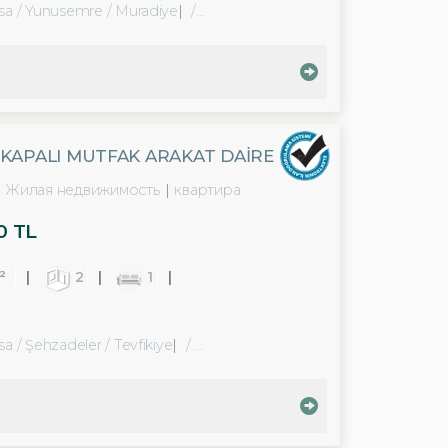
sa / Yunusemre
/ Muradiye
/ Muradiye Bld. (Atatürk Mah.)
 KAPALI MUTFAK ARAKAT DAIRE
Жилая недвижимость
квартира
0 TL
²
2
1
sa / Şehzadeler
/ Tevfikiye
/ Yarhasanlar Mah.