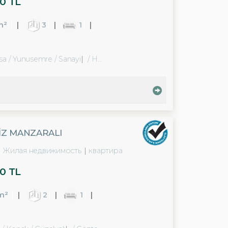
0 TL
m²
3
1
sa / Yunusemre
/ Sanayi
/ Hafsa Sultan Mah.
NIZ MANZARALI
Жилая недвижимость
квартира
0 TL
m²
2
1