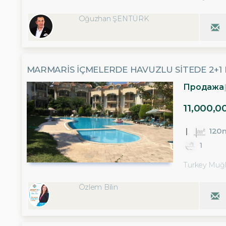
Oğuzhan ŞENTÜRK
MARMARIS İÇMELERDE HAVUZLU SITEDE 2+1
Продажа
11,000,0
120
1
Turkey Muğl
Özlem Bilin