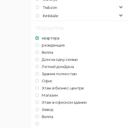
Trabzon
Kırıkkale
Подгруппы
квартира
резиденция
Вилла
Дом на одну семью
Летний дом/дача
Здание полностью
Офис
Этаж в бизнес-центре
Магазин
Этаж в офисном здании
Завод
Вилла