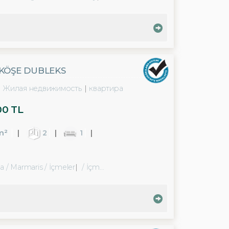
 KÖŞE DUBLEKS
Жилая недвижимость
квартира
00 TL
m²
2
1
a / Marmaris
/ İçmeler
/ İçmeler Bld. (Cumhuriyet Mah.)