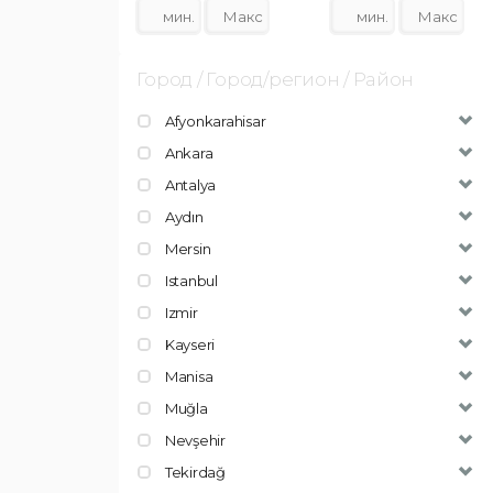
Город / Город/регион / Район
Afyonkarahisar
Ankara
Antalya
Aydın
Mersin
Istanbul
Izmir
Kayseri
Manisa
Muğla
Nevşehir
Tekirdağ