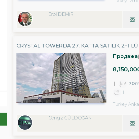
Turkey Izmir
Erol DEMİR
CRYSTAL TOWERDA 27. KATTA SATILIK 2+1 LÜ
Продажа
8,150,00
70m
1
Turkey Anka
Cengiz GÜLDOĞAN