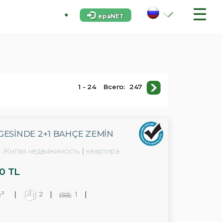
☰
epaNET
*
1 - 24
Всего:
247
ESINDE 2+1 BAHÇE ZEMIN
Жилая недвижимость
квартира
0 TL
²
2
1