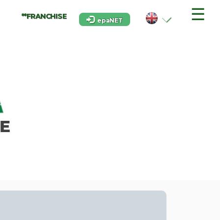
☰
**FRANCHISE
epaNET