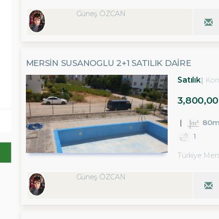
Güneş ÖZCAN
MERSİN SUSANOGLU 2+1 SATILIK DAİRE
Satılık
Kon
3,800,00
80m
1
Türkiye Mersi
Güneş ÖZCAN