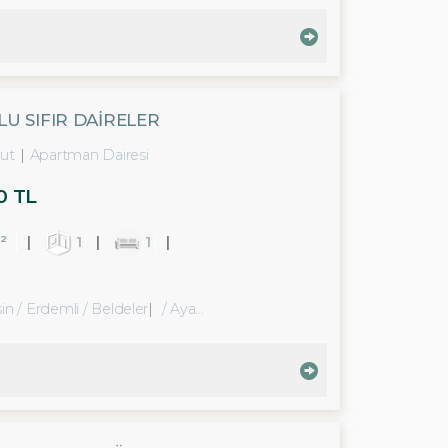
LU SIFIR DAİRELER
ut
Apartman Dairesi
0 TL
²
1
1
in / Erdemli
/ Beldeler
/ Ayaş Bld. (Çanakçı Mah.)