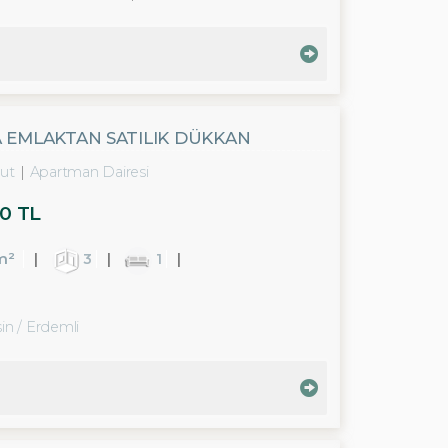
A EMLAKTAN SATILIK DÜKKAN
ut
Apartman Dairesi
0 TL
m²
3
1
in / Erdemli