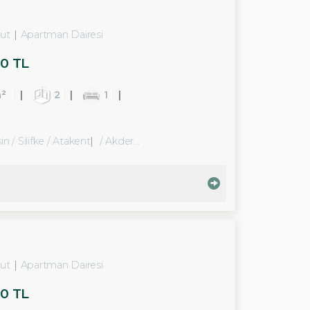
ut
Apartman Dairesi
0 TL
²
2
1
n / Silifke
/ Atakent
/ Akdere Bld.
ut
Apartman Dairesi
0 TL