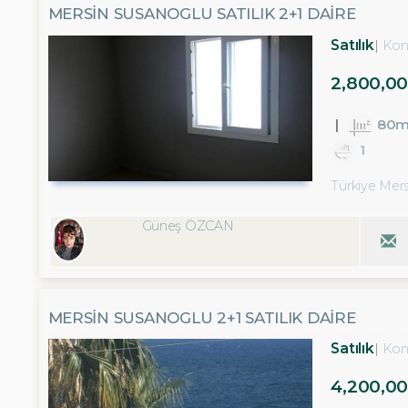
MERSİN SUSANOGLU SATILIK 2+1 DAİRE
Satılık
Kon
2,800,00
80m
1
Türkiye Mersi
Güneş ÖZCAN
MERSİN SUSANOGLU 2+1 SATILIK DAİRE
Satılık
Kon
4,200,00