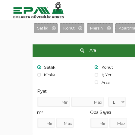
Satılık
Konut
Mersin
Apartma
Ara
Satılık
Konut
Kiralık
İş Yeri
Arsa
Fiyat
m²
Oda Sayısı