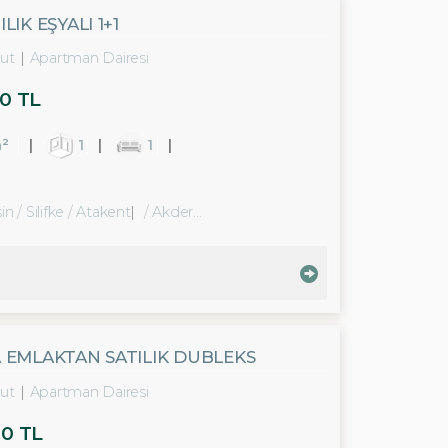
IK EŞYALI 1+1
ut
Apartman Dairesi
0 TL
²
1
1
n / Silifke
/ Atakent
/ Akdere Bld.
 EMLAKTAN SATILIK DUBLEKS
ut
Apartman Dairesi
00 TL