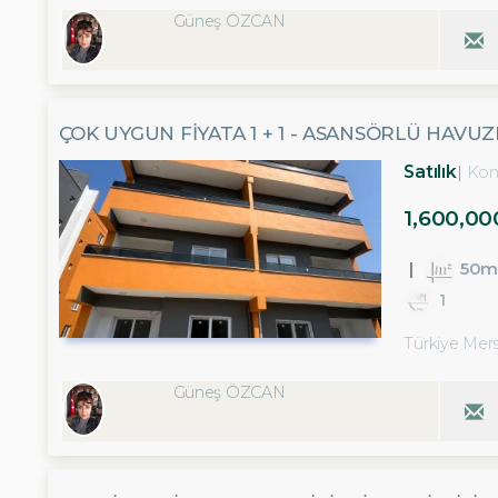
Güneş ÖZCAN
ÇOK UYGUN FİYATA 1 + 1 - ASANSÖRLÜ HAVUZ
Satılık
Kon
1,600,00
50m
1
Türkiye Mers
Güneş ÖZCAN