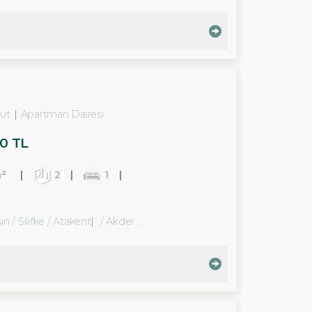
ut
Apartman Dairesi
0 TL
²
2
1
n / Silifke
/ Atakent
/ Akdere Bld.