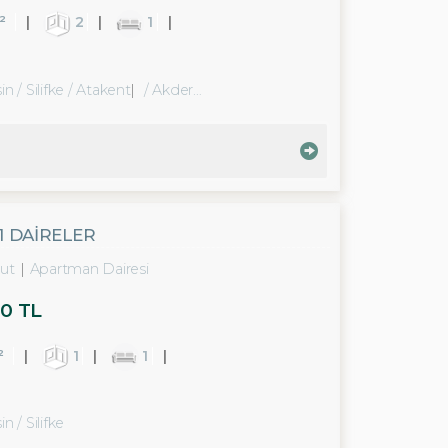
²
2
1
n / Silifke
/ Atakent
/ Akdere Bld.
+1 DAİRELER
ut
Apartman Dairesi
0 TL
²
1
1
n / Silifke