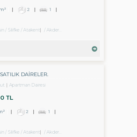
m²
2
1
n / Silifke
/ Atakent
/ Akdere Bld.
ATILIK DAİRELER.
ut
Apartman Dairesi
00 TL
m²
2
1
n / Silifke
/ Atakent
/ Akdere Bld.