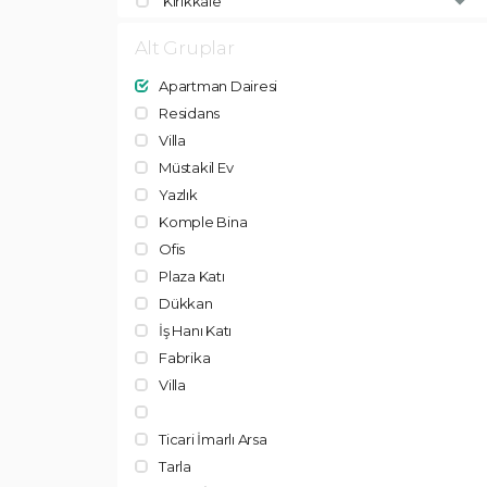
Kırıkkale
Alt Gruplar
Apartman Dairesi
Residans
Villa
Müstakil Ev
Yazlık
Komple Bina
Ofis
Plaza Katı
Dükkan
İş Hanı Katı
Fabrika
Villa
Ticari İmarlı Arsa
Tarla