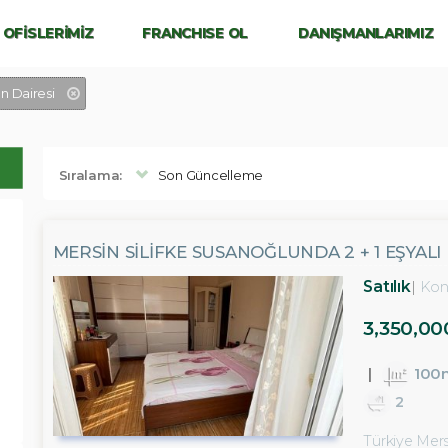
OFİSLERİMİZ
FRANCHISE OL
DANIŞMANLARIMIZ
n Dairesi
Sıralama:
Son Güncelleme
MERSİN SİLİFKE SUSANOĞLUNDA 2 + 1 EŞYALI
Satılık
Kon
3,350,00
100
2
Türkiye Mersi