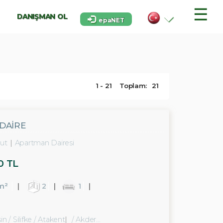
☰
DANIŞMAN OL
epaNET
1 - 21
Toplam:
21
 DAİRE
ut
Apartman Dairesi
0 TL
m²
2
1
n / Silifke
/ Atakent
/ Akdere Bld.