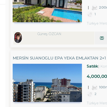
200
1
Türkiye Mersi
Güneş ÖZCAN
MERSİN SUANOGLU EPA YEKA EMLAKTAN 2+1 S
Satılık
Kon
4,000,0
100
2
Türkiye Mersi