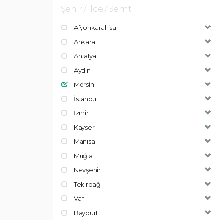
Şehir / İlçe / Semt
Afyonkarahisar
Ankara
Antalya
Aydın
Mersin
İstanbul
İzmir
Kayseri
Manisa
Muğla
Nevşehir
Tekirdağ
Van
Bayburt