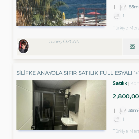
85m
1
Türkiye Mersi
Güneş ÖZCAN
SİLİFKE ANAYOLA SIFIR SATILIK FULL ESYALI 1
Satılık
Kon
2,800,00
55m
1
Türkiye Mersi