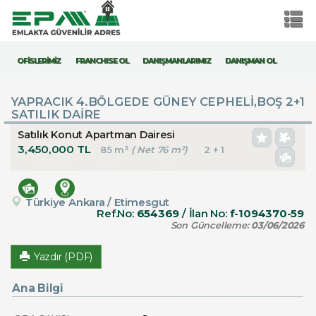
OFİSLERİMİZ
FRANCHISE OL
DANIŞMANLARIMIZ
DANIŞMAN OL
YAPRACIK 4.BÖLGEDE GÜNEY CEPHELİ,BOŞ 2+1
SATILIK DAİRE
Satılık Konut Apartman Dairesi
3,450,000 TL
85 m²
( Net 76 m²)
2 + 1
Türkiye Ankara / Etimesgut
Ref.No:
654369
/ İlan No:
f-1094370-59
Son Güncelleme:
03/06/2026
Yazdır (PDF)
Ana Bilgi