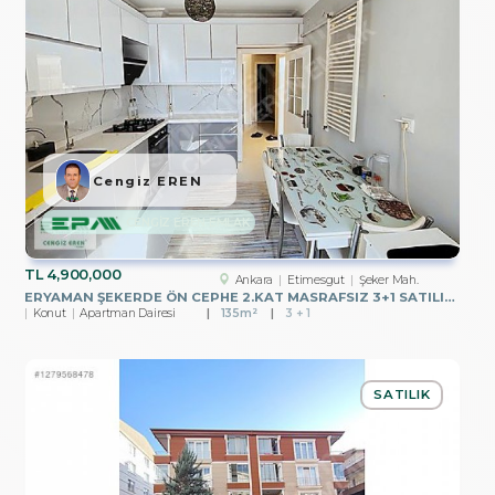
Cengiz EREN
CENGİZ EREN EMLAK
TL
4,900,000
Ankara
Etimesgut
Şeker Mah.
ERYAMAN ŞEKERDE ÖN CEPHE 2.KAT MASRAFSIZ 3+1 SATILIK DAİRE!
Konut
Apartman Dairesi
135m²
3 + 1
SATILIK