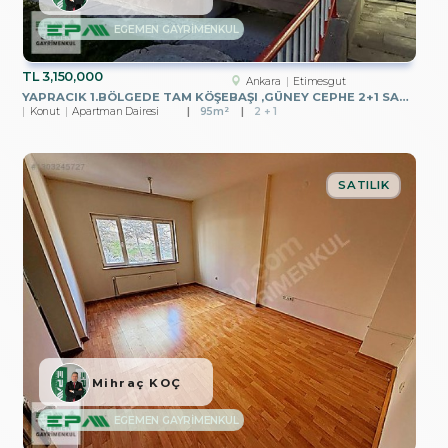
EGEMEN GAYRİMENKUL
TL
3,150,000
Ankara
Etimesgut
YAPRACIK 1.BÖLGEDE TAM KÖŞEBAŞI ,GÜNEY CEPHE 2+1 SATILIK DAİRE
Konut
Apartman Dairesi
95m²
2 + 1
SATILIK
Mihraç KOÇ
EGEMEN GAYRİMENKUL