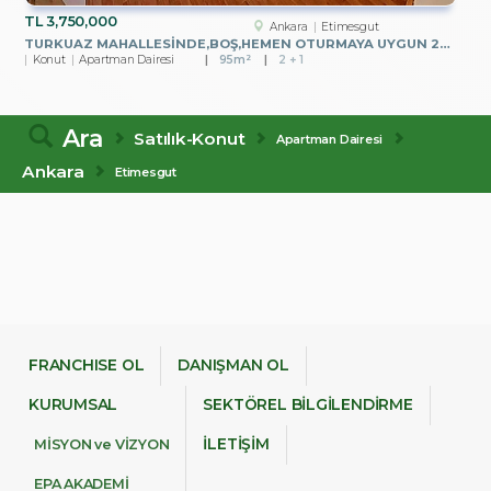
TL
3,750,000
Ankara
Etimesgut
TURKUAZ MAHALLESİNDE,BOŞ,HEMEN OTURMAYA UYGUN 2+1 SATILIK DAİRE
Konut
Apartman Dairesi
95m²
2 + 1
Ara
Satılık-Konut
Apartman Dairesi
Ankara
Etimesgut
FRANCHISE OL
DANIŞMAN OL
KURUMSAL
SEKTÖREL BİLGİLENDİRME
İLETİŞİM
MİSYON ve VİZYON
EPA AKADEMİ