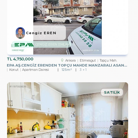
Cengiz EREN
CENGİZ EREN EMLAK
TL
4,750,000
Ankara
Etimesgut
Topçu Mah.
EPA AŞ.CENGİZ ERENDEN TOPÇU MAHDE MANZARALI ASANSÖRLÜ 3+1
Konut
Apartman Dairesi
125m²
3 + 1
SATILIK