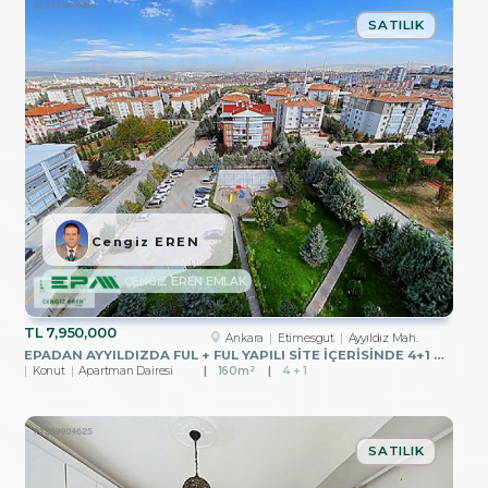
SATILIK
Cengiz EREN
CENGİZ EREN EMLAK
TL
7,950,000
Ankara
Etimesgut
Ayyıldız Mah.
EPADAN AYYILDIZDA FUL + FUL YAPILI SİTE İÇERİSİNDE 4+1 DAİRE
Konut
Apartman Dairesi
160m²
4 + 1
SATILIK