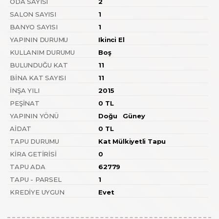
ODA SAYISI
2
SALON SAYISI
1
BANYO SAYISI
1
YAPININ DURUMU
Ikinci El
KULLANIM DURUMU
Boş
BULUNDUĞU KAT
11
BINA KAT SAYISI
11
İNŞA YILI
2015
PEŞINAT
0 TL
YAPININ YÖNÜ
Doğu
Güney
AIDAT
0 TL
TAPU DURUMU
Kat Mülkiyetli Tapu
KIRA GETIRISI
0
TAPU ADA
62779
TAPU - PARSEL
1
KREDIYE UYGUN
Evet