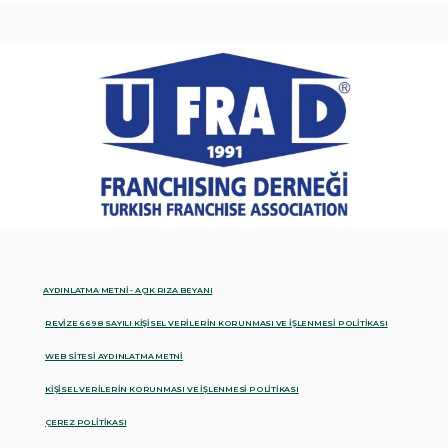
AYDINLATMA METNİ - AÇIK RIZA BEYANI
REVİZE 6698 SAYILI KİŞİSEL VERİLERİN KORUNMASI VE İŞLENMESİ POLİTİKASI
WEB SİTESİ AYDINLATMA METNİ
KİŞİSEL VERİLERİN KORUNMASI VE İŞLENMESİ POLİTİKASI
ÇEREZ POLİTİKASI