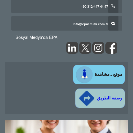
+90 312-447 44 47
info@epaemlak.com.tr
Sosyal Medya'da EPA
موقع ..مشاهدة
وصفة الطريق