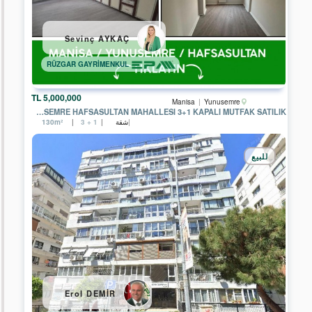
TEMSİLCİLİĞİ
EPA
Sevinç AYKAÇ
BODRUM
YALIKAVAK
TEMSİLCİLİĞİ
RÜZGAR GAYRİMENKUL
EPA
İZMİR
5,000,000 TL
Manisa
Yunusemre
HATAY
MANISA YUNUSEMRE HAFSASULTAN MAHALLESI 3+1 KAPALI MUTFAK SATILIK
CADDE
شقة
130m²
3 + 1
TEMSİLCİLİĞİ
EPA
للبيع
EGE
BÖLGESİ
MERKEZ
OFİSİ
EPA
DATÇA
TEMSİLCİLİĞİ
EPA
ADA
GAYRİMENKUL
Erol DEMİR
EPA
TUNA