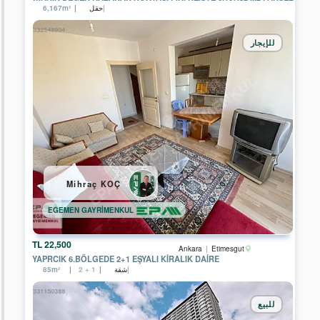
KONUT
حقل
6,167m²
GAYRİMENKUL
EPA
للإيجار
KAYA
GAYRİMENKUL
EPA
ARMA
GAYRİMENKUL
EPA
ANTALYA
TKT
GAYRİMENKUL
Mihraç KOÇ
EPA
DİYARBAKIR
TEMSİLCİLİĞİ
EGEMEN GAYRİMENKUL
EPA
CLASS
22,500 TL
Ankara
Etimesgut
GAYRİMENKUL
YAPRCIK 6.BÖLGEDE 2+1 EŞYALI KİRALIK DAİRE
شقة
85m²
2 + 1
EPA
LION
GAYRİMENKUL
للبيع
EPA