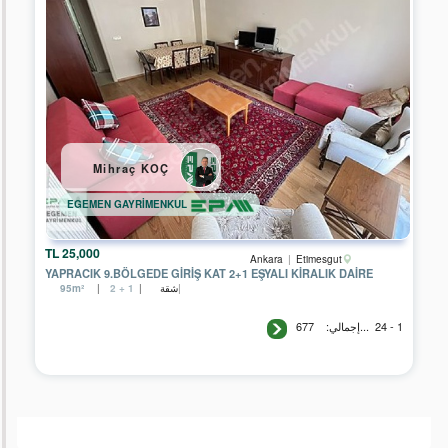
Mihraç KOÇ
EGEMEN GAYRİMENKUL
25,000 TL
Ankara
Etimesgut
YAPRACIK 9.BÖLGEDE GİRİŞ KAT 2+1 EŞYALI KİRALIK DAİRE
شقة
95m²
2 + 1
1 - 24
...إجمالي:
677