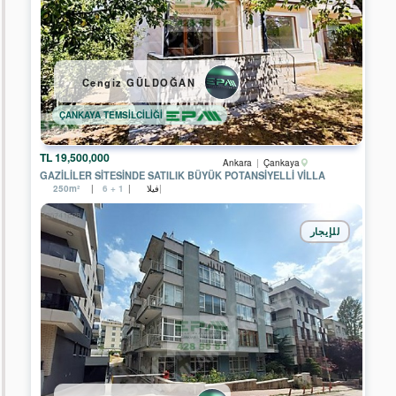
EPA
GARANTİ
GRUP
GAYRİMENKUL
EPA
Cengiz GÜLDOĞAN
UĞUR
GAYRİMENKUL
ÇANKAYA TEMSİLCİLİĞİ
EPA
SAGEM
GAYRİMENKUL
19,500,000 TL
Ankara
Çankaya
GAZİLİLER SİTESİNDE SATILIK BÜYÜK POTANSİYELLİ VİLLA
EPA
فيلا
250m²
6 + 1
CITY
GAYRİMENKUL
للإيجار
EPA
FİLO
2
GAYRİMENKUL
EPA
ELİSA
GAYRİMENKUL
EPA
BENGİ
GAYRİMENKUL