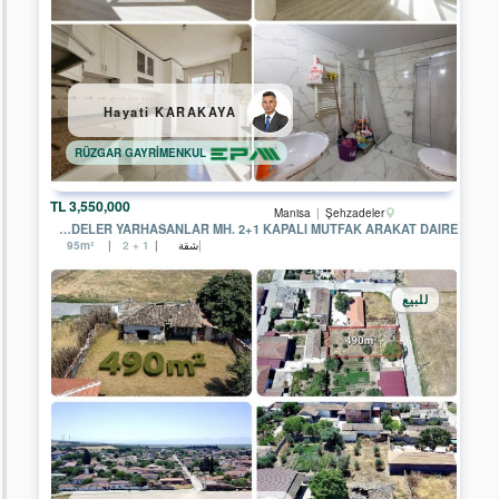
Çankırı
Çorum
Hayati KARAKAYA
Denizli
RÜZGAR GAYRİMENKUL
Edirne
Eskişehir
3,550,000 TL
Manisa
Şehzadeler
MANISA ŞEHZADELER YARHASANLAR MH. 2+1 KAPALI MUTFAK ARAKAT DAIRE
شقة
95m²
2 + 1
Kırklareli
Kocaeli
للبيع
Rize
Sakarya
Trabzon
Kırıkkale