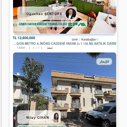
DETAY
GAYRİMENKUL
Oğuzhan ŞENTÜRK
EPA
STC
İZMİR HATAY CADDE TEMSİLCİLİĞİ
Gayrimenkul
HERA
12,600,000 TL
Izmir
Karabağlar
Global
POLİGON METRO & İNÖNÜ CADDESİ YAKINI 3+1 135 M2 SATILIK DAİRE
شقة
135m²
3 + 1
EPA
EXTRA
GAYRİMENKUL
للإيجار
EPA
BOSPHORUS
EPA
NOBLE
CİTY
EPA
DORUK
البحث
Nilay CİHAN