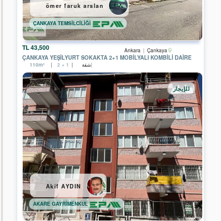
ömer faruk arslan
EPA
DİNAMİK
ÇANKAYA TEMSİLCİLİĞİ
GAYRİMENKUL
EPA
43,500 TL
Ankara
Çankaya
PRESTİJ
ÇANKAYA YEŞİLYURT SOKAKTA 2+1 MOBİLYALI KOMBİLİ DAİRE
2
شقة
110m²
2 + 1
GAYRİMENKUL
EPA
للإيجار
FİLO
3
GAYRİMENKUL
EPA
YATIRIM
GAYRİMENKUL
EPA
KENT
GAYRİMENKUL
EPA
Akif AYDIN
STEP
IN
GAYRİMENKUL
AKARE GAYRİMENKUL
EPA