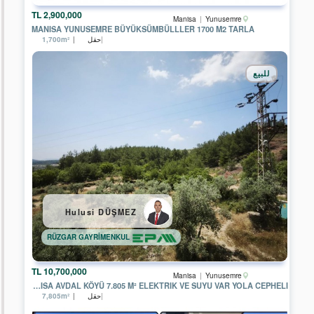
بناء
المكاتب
2,900,000 TL
Manisa
Yunusemre
MANISA YUNUSEMRE BÜYÜKSÜMBÜLLLER 1700 M2 TARLA
مصنع
حقل
1,700m²
فيلا
للبيع
أرض
مخصصة
للتجارة
فقط
حقل
أرض
للسكن
فقط
Hulusi DÜŞMEZ
تجمع
سكني
RÜZGAR GAYRİMENKUL
حديقة
10,700,000 TL
Manisa
Yunusemre
أرض
MANISA AVDAL KÖYÜ 7.805 M² ELEKTRIK VE SUYU VAR YOLA CEPHELI
للسكن
حقل
7,805m²
أو
للتجارة