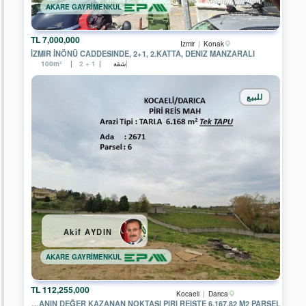
AKARE GAYRİMENKUL
İNCE
GAYRİMENKUL
7,000,000 TL
EPA
Izmir
Konak
MERCAN
İZMIR İNÖNÜ CADDESINDE, 2+1, 2.KATTA, DENIZ MANZARALI
GAYRİMENKUL
شقة
100m²
2 + 1
EPA
WEST
للبيع
GATE
EPA
AKARE
GAYRİMENKUL
EPA
LARA
GAYRİMENKUL
EPA
İNCİ
Akif AYDIN
GAYRİMENKUL
AKARE GAYRİMENKUL
EPA
KULE
GAYRİMENKUL
112,255,000 TL
Kocaeli
Darıca
EPA
DARICANIN DEĞER KAZANAN NOKTASI PIRI REISTE 6.167.82 M2 PARSEL