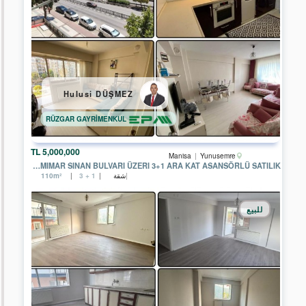
ÜMİTKÖY
TEMSİLCİLİĞİ
EPA
ÇAYYOLU
TEMSİLCİLİĞİ
EPA
Hulusi DÜŞMEZ
PUSULA
ERYAMAN
TEMSİLCİLİĞİ
RÜZGAR GAYRİMENKUL
EPA
GENEL
5,000,000 TL
Manisa
Yunusemre
MÜDÜRLÜK
MANISA MIMAR SINAN BULVARI ÜZERI 3+1 ARA KAT ASANSÖRLÜ SATILIK
شقة
110m²
3 + 1
EPA
A.Ş.
CENGİZ
للبيع
EREN
EMLAK
EPA
İSTANBUL
ULUS
TEMSİLCİLİĞİ
EPA
GÖLBAŞI