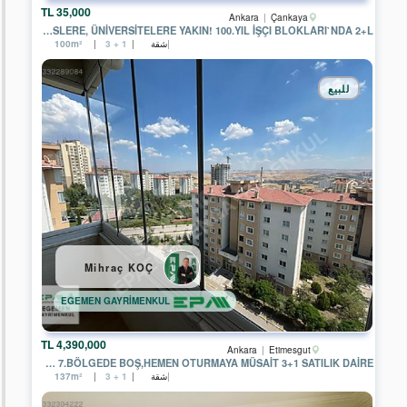
35,000 TL
YE-
Ankara
Çankaya
KA
KAMPÜSLERE, ÜNİVERSİTELERE YAKIN! 100.YIL İŞÇI BLOKLARI`NDA 2+L
GAYRİMENKUL
شقة
100m²
3 + 1
EPA
PASTEL
للبيع
GAYRİMENKUL
EPA
RÜZGAR
GAYRİMENKUL
EPA
YATIRIM
PARK
GAYRİMENKUL
EPA
RUZGAR
Mihraç KOÇ
2
GAYRİMENKUL
EGEMEN GAYRİMENKUL
EPA
KOÇYİĞİT
4,390,000 TL
GAYRİMENKUL
Ankara
Etimesgut
YAPRACIK 7.BÖLGEDE BOŞ,HEMEN OTURMAYA MÜSAİT 3+1 SATILIK DAİRE
شقة
137m²
3 + 1
EPA
İPEKYOL
GAYRİMENKUL