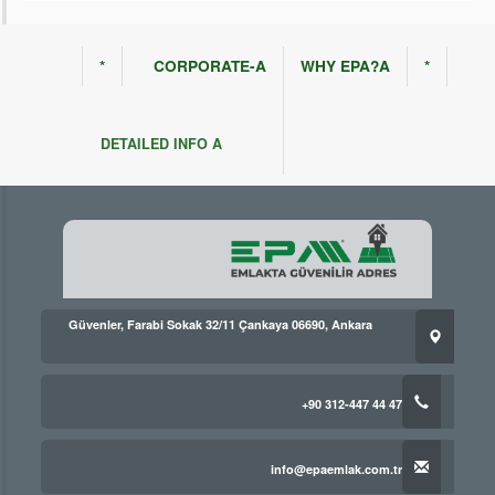
*
CORPORATE-A
WHY EPA?A
*
DETAILED INFO A
Güvenler, Farabi Sokak 32/11 Çankaya 06690, Ankara
+90 312-447 44 47
info@epaemlak.com.tr