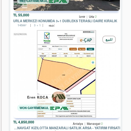
İNCİ GAYRİMENKUL
55,000 TL
Izmir
Urla
URLA MERKEZI KONUMDA 3+1 DUBLEKS TERASLI DAIRE KIRALIK
شقة
145m²
3 + 1
للبيع
Eren KOCA
WON GAYRİMENKUL
4,850,000 TL
Antalya
Manavgat
MANAVGAT KIZILOTTA MANZARALI SATILIK ARSA - YATIRIM FIRSATI