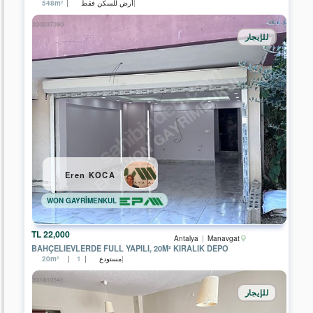
أرض للسكن فقط
548m²
للإيجار
Eren KOCA
WON GAYRİMENKUL
22,000 TL
Antalya
Manavgat
BAHÇELIEVLERDE FULL YAPILI, 20M² KIRALIK DEPO
مستودع
20m²
1
للإيجار