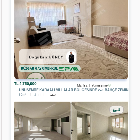
Kayseri
Manisa
Muğla
Nevşehir
Tekirdağ
Doğukan GÜNEY
Van
RÜZGAR GAYRİMENKUL
Bayburt
4,750,000 TL
Manisa
Yunusemre
Yalova
MANISA YUNUSEMRE KARAALI VILLALAR BÖLGESINDE 2+1 BAHÇE ZEMIN
شقة
80m²
2 + 1
Düzce
للبيع
Balıkesir
Bolu
Çanakkale