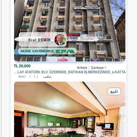
GÖKOVA
GAYRİMENKUL
EPA
WON
GAYRİMENKUL
EPA
Erol DEMİR
DEPA
REAL
ESTATE
AKARE GAYRİMENKUL
EPA
EGEMEN
20,000 TL
Ankara
Çankaya
GAYRİMENKUL
KIZILAY ATATÜRK BLV. ÜZERINDE, BATIHAN İŞ MERKEZINDE, 6.KATTA
مكتب
90m²
3
EPA
ELİT
GAYRİMENKUL
للبيع
EPA
KYC
GAYRİMENKUL
EPA
HOME
GAYRİMENKUL
EPA