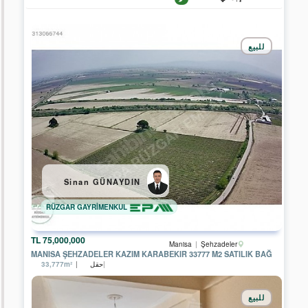
مدينة
للبيع
/
...مدينة
/
منطقة
Afyonkarahisar
Ankara
Antalya
Sinan GÜNAYDIN
Aydın
RÜZGAR GAYRİMENKUL
Mersin
75,000,000 TL
Manisa
Şehzadeler
MANISA ŞEHZADELER KAZIM KARABEKIR 33777 M2 SATILIK BAĞ
Istanbul
حقل
33,777m²
Izmir
للبيع