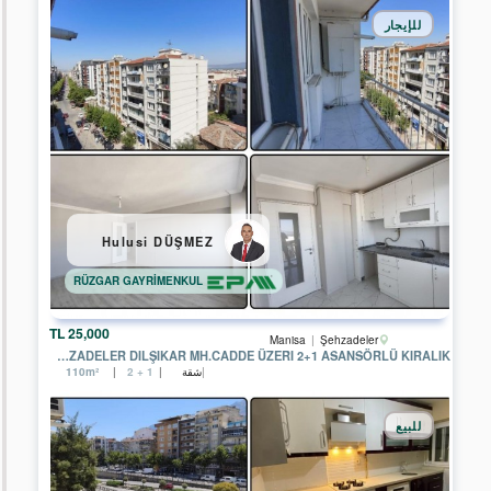
للإيجار
أرض
مخصصة
للصناعه
فقط
أرض
مختلفة
أرض
متجر
شقة
Hulusi DÜŞMEZ
مستودع
RÜZGAR GAYRİMENKUL
الشركات
25,000 TL
Manisa
Şehzadeler
EPA
MANISA ŞEHZADELER DILŞIKAR MH.CADDE ÜZERI 2+1 ASANSÖRLÜ KIRALIK
YAŞAMKENT
شقة
110m²
2 + 1
TEMSİLCİLİĞİ
EPA
للبيع
ÇANKAYA
TEMSİLCİLİĞİ
EPA