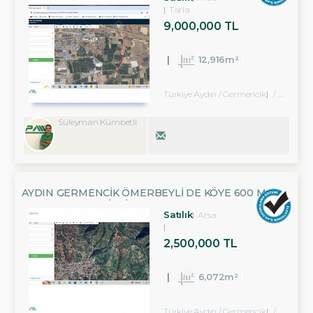
Tarla
9,000,000 TL
12,916m²
Türkiye Aydın / Germencik
/ Ömerbeyli Köyü
Süleyman Kümbetli
AYDIN GERMENCIK ÖMERBEYLI DE KÖYE 600 M
MESAFEDE ZEYTINLIK
Satılık
Arsa
2,500,000 TL
6,072m²
Türkiye Aydın / Germencik
/ Ömerbeyli Köyü