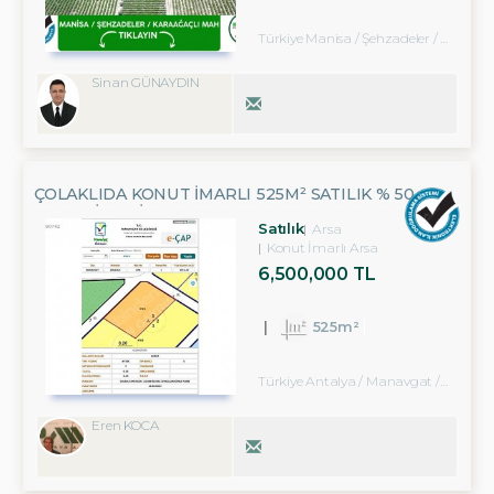
Türkiye Manisa / Şehzadeler
/ Karaağaçlı
Sinan GÜNAYDIN
ÇOLAKLIDA KONUT İMARLI 525M² SATILIK % 50
ARSA HISSESI
Satılık
Arsa
Konut İmarlı Arsa
6,500,000 TL
525m²
Türkiye Antalya / Manavgat
/ Çolaklı
Eren KOCA