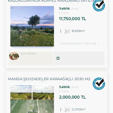
KAZDAĞLARINDA KÖRFEZ MANZARALI SATILIK
ARAZI (8.568 M²)
Satılık
Arsa
Tarla
11,750,000 TL
8,568m²
Türkiye Balıkesir / Havran
/ Fazlıca Köyü
Eren KOCA
MANISA ŞEHZADELER KARAAĞAÇLI 2030 M2
SATILIK ÜZÜM BAĞI
Satılık
Arsa
Tarla
2,000,000 TL
2,030m²