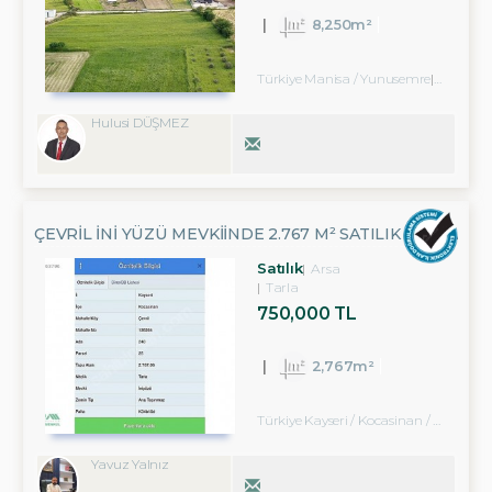
8,250m²
Türkiye Manisa / Yunusemre
/ Osman
Hulusi DÜŞMEZ
ÇEVRİL İNİ YÜZÜ MEVKİİNDE 2.767 M² SATILIK TARLA
Satılık
Arsa
Tarla
750,000 TL
2,767m²
Türkiye Kayseri / Kocasinan
/ Merkez
Yavuz Yalnız