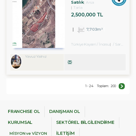
Satılık
Arsa
Tarla
2,500,000 TL
7,703m²
Türkiye Kayseri / İncesu
/ Saraycık Köyü
Yavuz Yalnız
1 - 24
Toplam:
200
FRANCHISE OL
DANIŞMAN OL
KURUMSAL
SEKTÖREL BİLGİLENDİRME
İLETİŞİM
MİSYON ve VİZYON