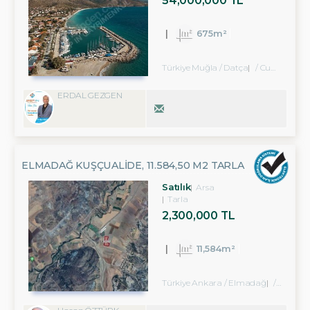
54,000,000 TL
675m²
Türkiye Muğla / Datça
/ Cumalı Köyü
ERDAL GEZGEN
ELMADAĞ KUŞÇUALIDE, 11.584,50 M2 TARLA
Satılık
Arsa
Tarla
2,300,000 TL
11,584m²
Türkiye Ankara / Elmadağ
/ Kuşçuali Köyü