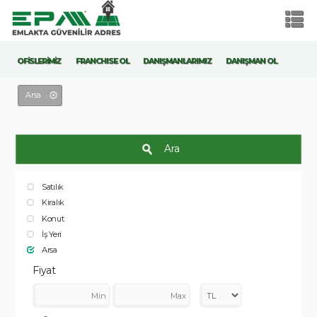
OFİSLERİMİZ
FRANCHISE OL
DANIŞMANLARIMIZ
DANIŞMAN OL
Arsa
Ara
Satılık
Kiralık
Konut
İş Yeri
Arsa
Fiyat