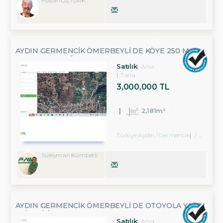
Hasan ÖZTÜRK
AYDIN GERMENCIK ÖMERBEYLI DE KÖYE 250 M
MESAFEDE BAĞ
Satılık
Arsa
Tarla
3,000,000 TL
2,181m²
Türkiye Aydın / Germencik
/ Ömerbeyli Köyü
Süleyman Kümbetli
AYDIN GERMENCIK ÖMERBEYLI DE OTOYOLA YAKIN
EKILEBILIR TARLA
Satılık
Arsa