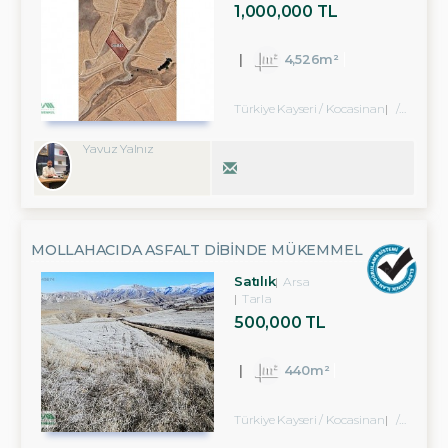
1,000,000 TL
4,526m²
Türkiye Kayseri / Kocasinan
/ Doruklu Köyü
Yavuz Yalnız
MOLLAHACIDA ASFALT DİBİNDE MÜKEMMEL
KONUMDA SATILIK ARSA
Satılık
Arsa
Tarla
500,000 TL
440m²
Türkiye Kayseri / Kocasinan
/ Mollahacı Köyü