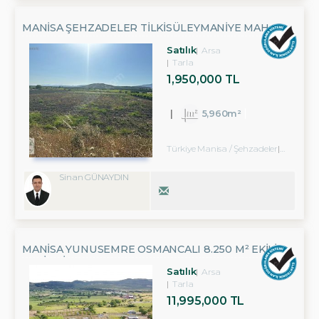
MANISA ŞEHZADELER TILKISÜLEYMANIYE MAH.
SATILIK TARLA
Satılık
Arsa
Tarla
1,950,000 TL
5,960m²
Türkiye Manisa / Şehzadeler
/ Tilkis
Sinan GÜNAYDIN
MANISA YUNUSEMRE OSMANCALI 8.250 M² EKILI
VERIMLI TARLA
Satılık
Arsa
Tarla
11,995,000 TL