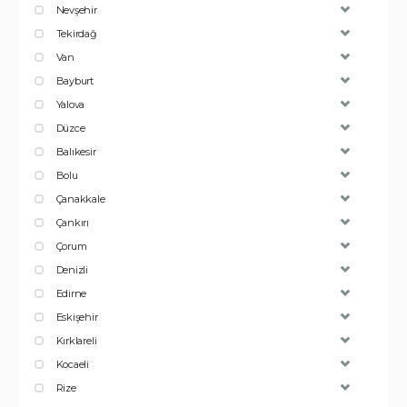
Nevşehir
Tekirdağ
Van
Bayburt
Yalova
Düzce
Balıkesir
Bolu
Çanakkale
Çankırı
Çorum
Denizli
Edirne
Eskişehir
Kırklareli
Kocaeli
Rize