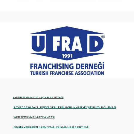
AYDINLATMA METNİ - AÇIK RIZA BEYANI
REVİZE 6698 SAYILI KİŞİSEL VERİLERİN KORUNMASI VE İŞLENMESİ POLİTİKASI
WEB SİTESİ AYDINLATMA METNİ
KİŞİSEL VERİLERİN KORUNMASI VE İŞLENMESİ POLİTİKASI