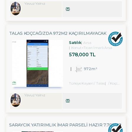
Yavuz Yalnız
TALAS KOÇCAĞIZDA 972M2 KAÇIRILMAYACAK
YATIRIMLIK SATILIK ARSA
Satılık
Arsa
Konut+Ticari İmarlı Arsa
578,000 TL
972m²
Türkiye Kayseri / Talas
/ Koçcağız Köyü
Yavuz Yalnız
SARAYCIK YATIRIMLIK İMAR PARSELİ HAZIR 7.703M2
SATILIK ARSA