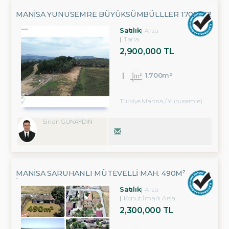
MANISA YUNUSEMRE BÜYÜKSÜMBÜLLLER 1700 M2
TARLA
Satılık
Arsa
Tarla
2,900,000 TL
1,700m²
Türkiye Manisa / Yunusemre
/ Büyük
Sinan GÜNAYDIN
MANISA SARUHANLI MÜTEVELLI MAH. 490M²
İMARLI ARSA
Satılık
Arsa
Konut İmarlı Arsa
2,300,000 TL