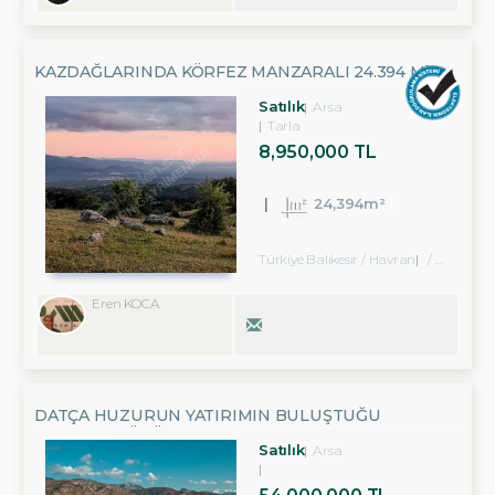
KAZDAĞLARINDA KÖRFEZ MANZARALI 24.394 M²
SATILIK TARLA
Satılık
Arsa
Tarla
8,950,000 TL
24,394m²
Türkiye Balıkesir / Havran
/ Fazlıca Köyü
Eren KOCA
DATÇA HUZURUN YATIRIMIN BULUŞTUĞU
PALAMUTBÜKÜNDE SATILIK ARSA
Satılık
Arsa