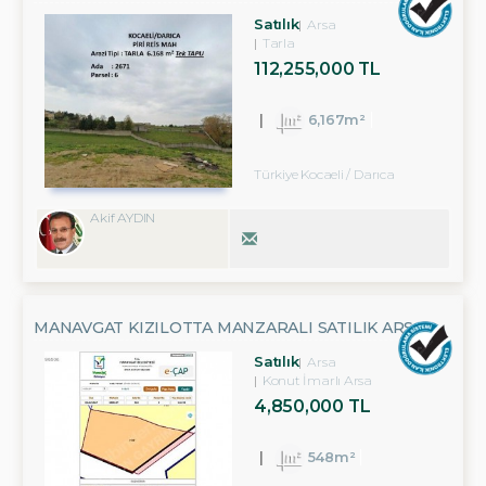
6.167.82 M2 PARSEL
Satılık
Arsa
Tarla
112,255,000 TL
6,167m²
Türkiye Kocaeli / Darıca
Akif AYDIN
MANAVGAT KIZILOTTA MANZARALI SATILIK ARSA -
YATIRIM FIRSATI
Satılık
Arsa
Konut İmarlı Arsa
4,850,000 TL
548m²