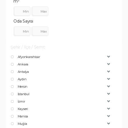
m²
Oda Sayısı
Şehir / İlçe / Semt
Afyonkarahisar
Ankara
Antalya
Aydın
Mersin
İstanbul
İzmir
Kayseri
Manisa
Muğla