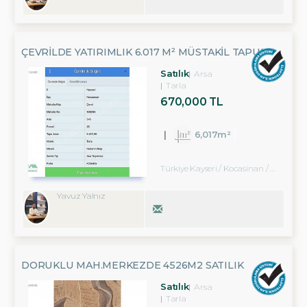
ÇEVRİLDE YATIRIMLIK 6.017 M² MÜSTAKİL TAPULU
TARLA
Satılık
Arsa
Tarla
670,000 TL
6,017m²
Türkiye Kayseri / Kocasinan
/ Merkez
Yavuz Yalnız
DORUKLU MAH.MERKEZDE 4526M2 SATILIK
YATIRIMLIK YOLA YAKIN TARLA
Satılık
Arsa
Tarla