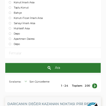
Konut İmarlı Arsa
Toplu Konut
Bahçe
Konut+Ticari İmarlı Arsa
Sanayi İmarlı Arsa
Muhtelif Arsa
Depo
Apartman Dairesi
Depo
Firmalar
Ara
Sıralama:
Son Güncelleme
1 - 24
Toplam:
200
DARICANIN DEĞER KAZANAN NOKTASI PIRI REISTE