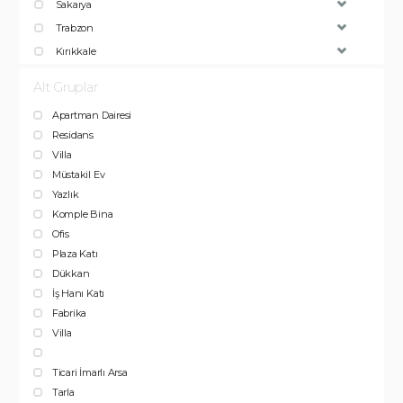
Sakarya
Trabzon
Kırıkkale
Alt Gruplar
Apartman Dairesi
Residans
Villa
Müstakil Ev
Yazlık
Komple Bina
Ofis
Plaza Katı
Dükkan
İş Hanı Katı
Fabrika
Villa
Ticari İmarlı Arsa
Tarla