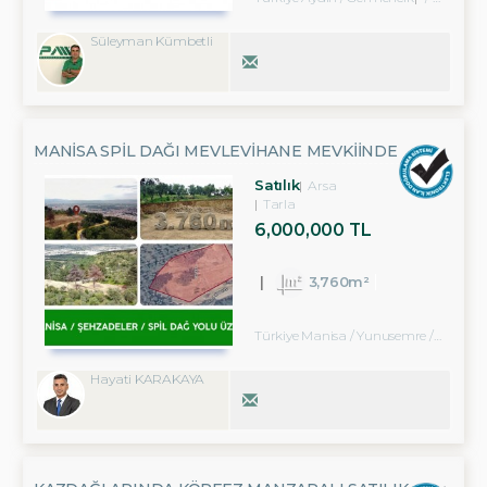
Süleyman Kümbetli
MANISA SPIL DAĞI MEVLEVIHANE MEVKIINDE
SATILIK 3.760M² TARLA
Satılık
Arsa
Tarla
6,000,000 TL
3,760m²
Türkiye Manisa / Yunusemre
/ Sanayi
Hayati KARAKAYA