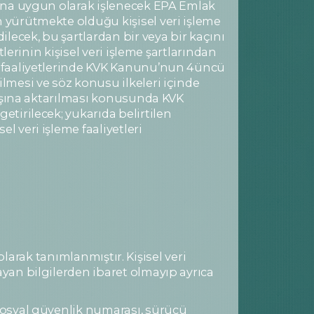
açına uygun olarak işlenecek EPA Emlak
n yürütmekte olduğu kişisel veri işleme
ilecek, bu şartlardan bir veya bir kaçını
tlerinin kişisel veri işleme şartlarından
me faaliyetlerinde KVK Kanunu’nun 4üncü
ilmesi ve söz konusu ilkeleri içinde
tdışına aktarılması konusunda KVK
etirilecek; yukarıda belirtilen
l veri işleme faaliyetleri
 olarak tanımlanmıştır. Kişisel veri
ayan bilgilerden ibaret olmayıp ayrıca
 sosyal güvenlik numarası, sürücü