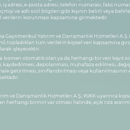
i, iş adresi, e-posta adresi, telefon numarası, faks numar
mişi ve adli sicil bilgileri gibi kişinin belirli veya beli
isel verilerin korunması kapsamına girmektedir.
Gayrimenkul Yatırım ve Danışmanlık Hizmetleri A.Ş. iş o
l, topladıkları tüm verilerin kişisel veri kapsamına gi
arak işleyecektir.
ya kısmen otomatik olan ya da herhangi bir veri kayıt s
i, kaydedilmesi, depolanması, muhafaza edilmesi, değiş
 hale getirilmesi, sınıflandırılması veya kullanılmasını
maktadır.
ve Danışmanlık Hizmetleri A.Ş.; KVKK uyarınca kişisel ver
dan herhangi birinin var olması halinde, açık rıza aranma