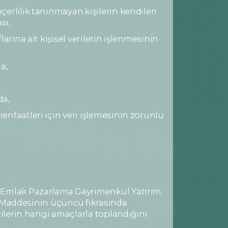
erlilik tanınmayan kişilerin kendileri
sı,
arına ait kişisel verilerin işlenmesinin
a,
da,
enfaatleri için veri işlemesinin zorunlu
PA Emlak Pazarlama Gayrimenkul Yatırım
 6. Maddesinin üçüncü fıkrasında
rilerin hangi amaçlarla toplandığını