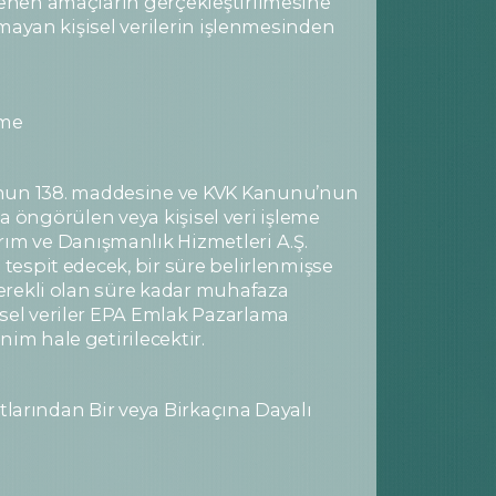
rlenen amaçların gerçekleştirilmesine
lmayan kişisel verilerin işlenmesinden
tme
’nun 138. maddesine ve KVK Kanunu’nun
rda öngörülen veya kişisel veri işleme
ım ve Danışmanlık Hizmetleri A.Ş.
 tespit edecek, bir süre belirlenmişse
 gerekli olan süre kadar muhafaza
isel veriler EPA Emlak Pazarlama
im hale getirilecektir.
rtlarından Bir veya Birkaçına Dayalı