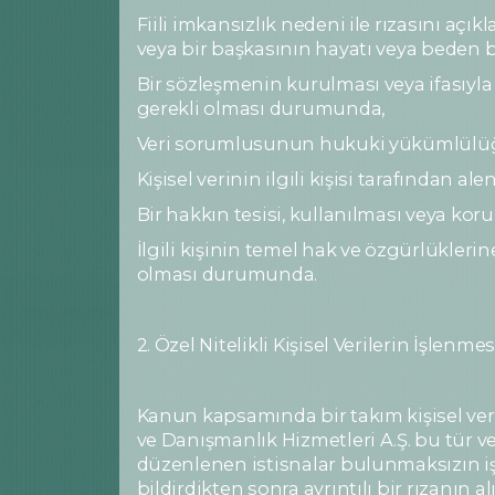
Fiili imkansızlık nedeni ile rızasını a
veya bir başkasının hayatı veya beden
Bir sözleşmenin kurulması veya ifasıyla 
gerekli olması durumunda,
Veri sorumlusunun hukuki yükümlülüğü
Kişisel verinin ilgili kişisi tarafından a
Bir hakkın tesisi, kullanılması veya k
İlgili kişinin temel hak ve özgürlükler
olması durumunda.
2. Özel Nitelikli Kişisel Verilerin İşlenmes
Kanun kapsamında bir takım kişisel ver
ve Danışmanlık Hizmetleri A.Ş. bu tür ve
düzenlenen istisnalar bulunmaksızın işle
bildirdikten sonra ayrıntılı bir rızanın