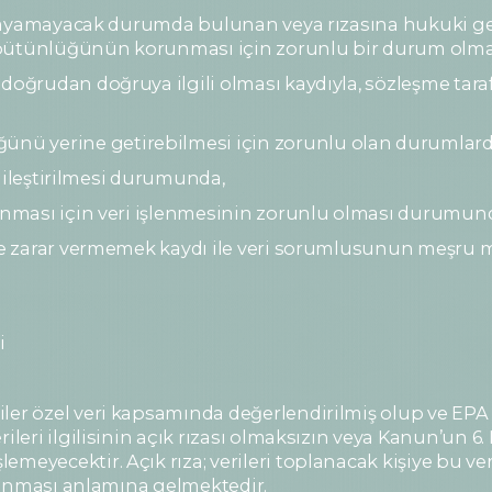
çıklayamayacak durumda bulunan veya rızasına hukuki geç
 bütünlüğünün korunması için zorunlu bir durum olma
doğrudan doğruya ilgili olması kaydıyla, sözleşme tarafl
nü yerine getirebilmesi için zorunlu olan durumlard
lenileştirilmesi durumunda,
orunması için veri işlenmesinin zorunlu olması durumun
ine zarar vermemek kaydı ile veri sorumlusunun meşru m
i
iler özel veri kapsamında değerlendirilmiş olup ve E
rileri ilgilisinin açık rızası olmaksızın veya Kanun’un
meyecektir. Açık rıza; verileri toplanacak kişiye bu ve
 alınması anlamına gelmektedir.