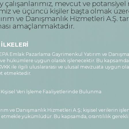
 çalışanlarımız, mevcut ve potansiyel m
rimiz ve üçüncü kişiler başta olmak üzer
ım ve Danışmanlık Hizmetleri A.Ş. tara
nması amaçlanmaktadır.
 İLKELERİ
PA Emlak Pazarlama Gayrimenkul Yatırım ve Danışmanlık
e ve hükümlere uygun olarak işlenecektir. Bu kapsam
KVKK ile ilgili uluslararası ve ulusal mevzuata uygun ola
t etmektedir.
Kişisel Veri İşleme Faaliyetlerinde Bulunma
 ve Danışmanlık Hizmetleri A.Ş.; kişisel verilerin iş
tmekle yükümlüdür. Bu kapsamda, orantılılık gereklilikl