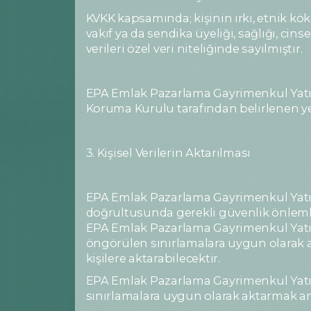
KVKK kapsamında; kişinin ırkı, etnik köken
vakıf ya da sendika üyeliği, sağlığı, cins
verileri özel veri niteliğinde sayılmıştır.
EPA Emlak Pazarlama Gayrimenkul Yatırım 
Koruma Kurulu tarafından belirlenen yet
3. Kişisel Verilerin Aktarılması
EPA Emlak Pazarlama Gayrimenkul Yatırı
doğrultusunda gerekli güvenlik önlemlerin
EPA Emlak Pazarlama Gayrimenkul Yatırım
öngörülen sınırlamalara uygun olarak aç
kişilere aktarabilecektir.
EPA Emlak Pazarlama Gayrimenkul Yatırım
sınırlamalara uygun olarak aktarmak amac