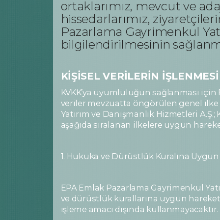
ortaklarımız, mevcut ve aday
hissedarlarımız, ziyaretçile
Pazarlama Gayrimenkul Yatır
bilgilendirilmesinin sağla
KİŞİSEL VERİLERİN İŞLENMESİ
KVKK’ya uyumluluğun sağlanması için E
veriler mevzuatta öngörülen genel ilk
Yatırım ve Danışmanlık Hizmetleri A.Ş.; 
aşağıda sıralanan ilkelere uygun hareke
1. Hukuka ve Dürüstlük Kuralına Uygun 
EPA Emlak Pazarlama Gayrimenkul Yatırım
ve dürüstlük kurallarına uygun hareket e
işleme amacı dışında kullanmayacaktır.