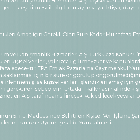
 ve Danışmanlık Hizmetleri A.Ş.; kişisel verileri beli
n gerçekleştirilmesi ile ilgili olmayan veya ihtiyaç duyu
endikleri Amaç İçin Gerekli Olan Süre Kadar Muhafaza E
rım ve Danışmanlık Hizmetleri A.Ş. Türk Ceza Kanunu
kleri kişisel verileri, yalnızca ilgili mevzuat ve kanunla
aza edecektir. EPA Emlak Pazarlama Gayrimenkul Yatır
erin saklanması için bir süre öngörülüp öngörülmediğini
lirlenmemiş ise kişisel verileri işlendikleri amaç için
ini gerektiren sebeplerin ortadan kalkması halinde kiş
etleri A.Ş. tarafından silinecek, yok edilecek veya anon
nunun 5 inci Maddesinde Belirtilen Kişisel Veri İşleme Şa
kelerin Tümüne Uygun Şekilde Yürütülmesi