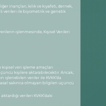
er inançları, kılık ve kıyafeti, dernek,
li verileri ile biyometrik ve genetik
rilerin işlenmesinde, Kişisel Verileri
işisel veri işleme amaçları
üçüncü kişilere aktarabilecektir. Ancak,
 işlenebilen veriler ile KVKK’da
yasal sakınca olmayan bilgileri üçüncü
aktardığı verileri KVKK’daki