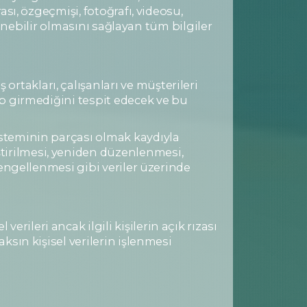
ası, özgeçmişi, fotoğrafı, videosu,
rlenebilir olmasını sağlayan tüm bilgiler
rtakları, çalışanları ve müşterileri
rip girmediğini tespit edecek ve bu
isteminin parçası olmak kaydıyla
tirilmesi, yeniden düzenlenmesi,
n engellenmesi gibi veriler üzerinde
ileri ancak ilgili kişilerin açık rızası
ksın kişisel verilerin işlenmesi