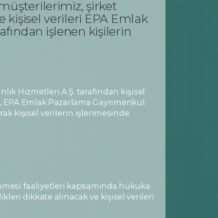
üşterilerimiz, şirket
e kişisel verileri EPA Emlak
fından işlenen kişilerin
 Hizmetleri A.Ş. tarafından kişisel
da, EPA Emlak Pazarlama Gayrimenkul
rak kişisel verilerin işlenmesinde
lenmesi faaliyetleri kapsamında hukuka
eri dikkate alınacak ve kişisel verileri