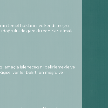
inin temel haklarını ve kendi meşru
bu doğrultuda gerekli tedbirleri almak
gi amaçla işleneceğini belirlemekle ve
şisel veriler belirtilen meşru ve