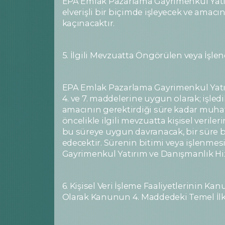
EPA Emlak Pazarlama Gayrimenkul Yatırım
elverişli bir biçimde işleyecek ve amacı
kaçınacaktır.
5. İlgili Mevzuatta Öngörülen veya İşl
EPA Emlak Pazarlama Gayrimenkul Yatı
4. ve 7. maddelerine uygun olarak; işledi
amacının gerektirdiği süre kadar muhaf
öncelikle ilgili mevzuatta kişisel veril
bu süreye uygun davranacak, bir süre be
edecektir. Sürenin bitimi veya işlenmes
Gayrimenkul Yatırım ve Danışmanlık Hizm
6. Kişisel Veri İşleme Faaliyetlerinin Ka
Olarak Kanunun 4. Maddedeki Temel İl