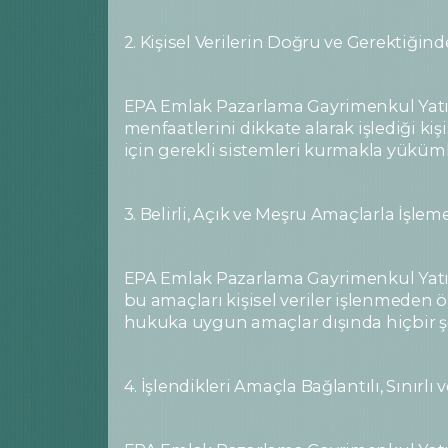
2. Kişisel Verilerin Doğru ve Gerektiği
EPA Emlak Pazarlama Gayrimenkul Yatırım
menfaatlerini dikkate alarak işlediği ki
için gerekli sistemleri kurmakla yüküm
3. Belirli, Açık ve Meşru Amaçlarla İşlem
EPA Emlak Pazarlama Gayrimenkul Yatırım
bu amaçları kişisel veriler işlenmeden ö
hukuka uygun amaçlar dışında hiçbir şe
4. İşlendikleri Amaçla Bağlantılı, Sınırl