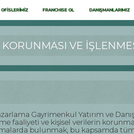
OFİSLERİMİZ
FRANCHISE OL
DANIŞMANLARIMIZ
N KORUNMASI VE İŞLENMES
azarlama Gayrimenkul Yatırım ve Danış
şleme faaliyeti ve kişisel verilerin kor
amalarda bulunmak, bu kapsamda tüm p