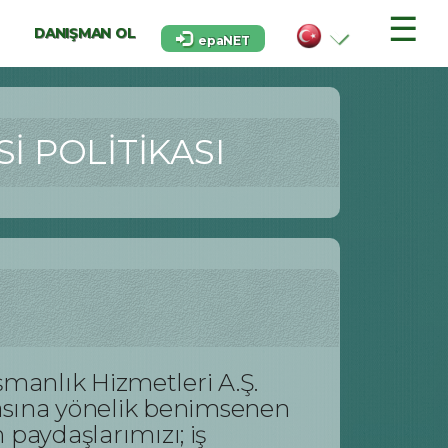
☰
DANIŞMAN OL
epaNET
İ POLİTİKASI
manlık Hizmetleri A.Ş.
unmasına yönelik benimsenen
aydaşlarımızı; iş