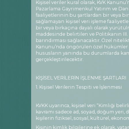
Kişisel veriler kural olarak, KVK Kanun
Pazarlama Gayrimenkul Yatırım ve Danışm
faaliyetlerinin bu şartlardan bir veya b
sağlamayan kişisel veri işleme faaliyetler
bir veya birkaçına dayalı olarak yürütü
maddesinde belirtilen ve Politikanın III
barındırması sağlanacaktır. Özel nitelik
Kanunu’nda öngörülen özel hükümler de di
hususların yanında bu durumlarda kanunun
gerçekleştirilecektir.
KİŞİSEL VERİLERİN İŞLENME ŞARTLARI
1. Kişisel Verilerin Tespiti ve İşlenmesi
KVKK uyarınca, kişisel veri “Kimliği belirl
kavramı sadece ad, soyad, doğum yeri, do
kişilerin fiziksel, sosyal, kültürel, ekon
Kişinin kimlik bilgilerine ek olarak, v