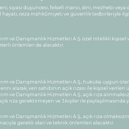
i, siyasi düşüncesi, felsefi inancı, dini, mezhebi veya diğ
el hayatı, ceza mahkûmiyeti ve güvenlik tedbirleriyle ilgi
ve Danışmanlık Hizmetleri A.Ş. özel nitelikli kişisel ve
erli önlemleri de alacaktır.
m ve Danışmanlık Hizmetleri A.Ş., hukuka uygun olan k
i alarak, veri sahibinin açık rızası ile kişisel verileri 
 ve Danışmanlık Hizmetleri A.Ş., açık rıza alınmaksızın
ık rıza gerektirmeyen ve 3.kişiler ile paylaşılmasında 
 ve Danışmanlık Hizmetleri A.Ş., açık rıza olmaksızın 
ıyla gerekli idari ve teknik önlemleri alacaktır.