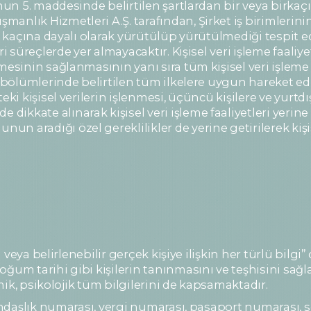
u’nun 5. maddesinde belirtilen şartlardan bir veya birk
anlık Hizmetleri A.Ş. tarafından, Şirket iş birimlerini
ir kaçına dayalı olarak yürütülüp yürütülmediği tespit ed
i süreçlerde yer almayacaktır. Kişisel veri işleme faaliye
lmesinin sağlanmasının yanı sıra tüm kişisel veri işle
. bölümlerinde belirtilen tüm ilkelere uygun hareket ed
teki kişisel verilerin işlenmesi, üçüncü kişilere ve yur
kkate alınarak kişisel veri işleme faaliyetleri yerine g
 aradığı özel gereklilikler de yerine getirilerek kişise
i veya belirlenebilir gerçek kişiye ilişkin her türlü bilgi”
ğum tarihi gibi kişilerin tanınmasını ve teşhisini sağl
omik, psikolojik tüm bilgilerini de kapsamaktadır.
atandaşlık numarası, vergi numarası, pasaport numarası,