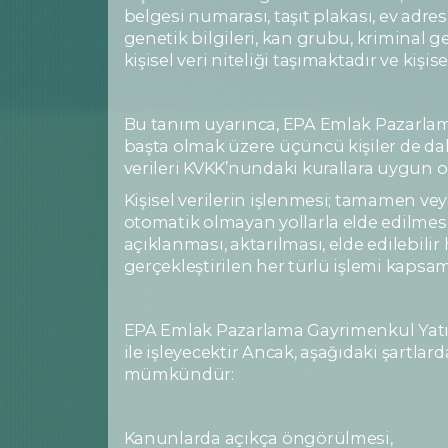
belgesi numarası, taşıt plakası, ev adres
genetik bilgileri, kan grubu, kriminal geç
kişisel veri niteliği taşımaktadır ve kiş
Bu tanım uyarınca, EPA Emlak Pazarlama 
başta olmak üzere üçüncü kişiler de dahi
verileri KVKK’nundaki kurallara uygun ol
Kişisel verilerin işlenmesi; tamamen ve
otomatik olmayan yollarla elde edilmes
açıklanması, aktarılması, elde edilebilir
gerçekleştirilen her türlü işlemi kapsa
EPA Emlak Pazarlama Gayrimenkul Yatırım 
ile işleyecektir Ancak, aşağıdaki şartlar
mümkündür:
Kanunlarda açıkça öngörülmesi,