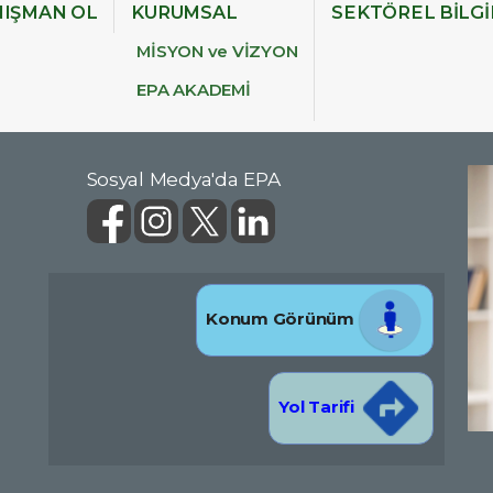
IŞMAN OL
KURUMSAL
SEKTÖREL BİLG
MİSYON ve VİZYON
EPA AKADEMİ
Sosyal Medya'da EPA
Konum Görünüm
Yol Tarifi