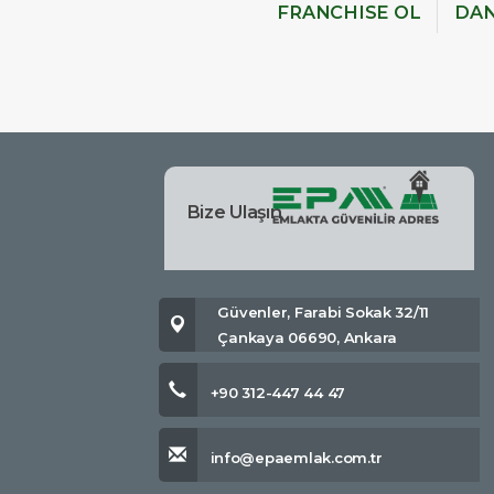
FRANCHISE OL
DAN
Bize Ulaşın
Güvenler, Farabi Sokak 32/11
Çankaya 06690, Ankara
+90 312-447 44 47
info@epaemlak.com.tr