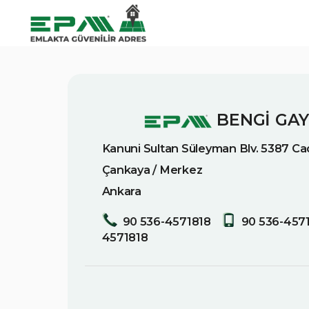
BENGİ GA
Kanuni Sultan Süleyman Blv. 5387 Cad
Çankaya / Merkez
Ankara
90 536-4571818
90 536-457
4571818