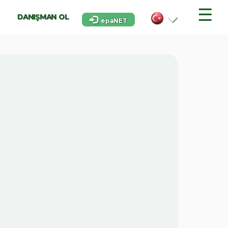
☰
DANIŞMAN OL
epaNET