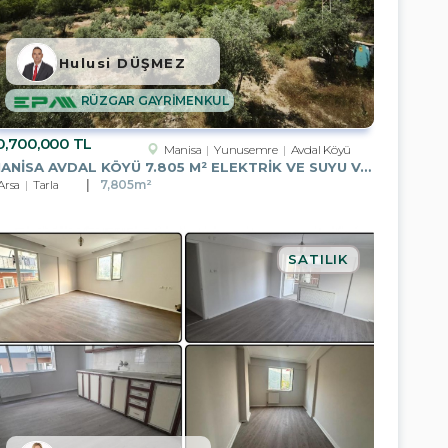
Hulusi DÜŞMEZ
RÜZGAR GAYRİMENKUL
0,700,000 TL
Manisa
Yunusemre
Avdal Köyü
MANISA AVDAL KÖYÜ 7.805 M² ELEKTRIK VE SUYU VAR YOLA CEPHELI
Arsa
Tarla
7,805m²
SATILIK