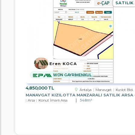
SATILIK
Konut+Ticari
İmarlı
Arsa
Sanayi
İmarlı
Arsa
Muhtelif
Arsa
Eren KOCA
Depo
WON GAYRİMENKUL
Apartman
Dairesi
4,850,000 TL
Antalya
Manavgat
Kızılot Bld.
Depo
Arsa
Konut İmarlı Arsa
548m²
Firmalar
EPA
YAŞAMKENT
TEMSİLCİLİĞİ