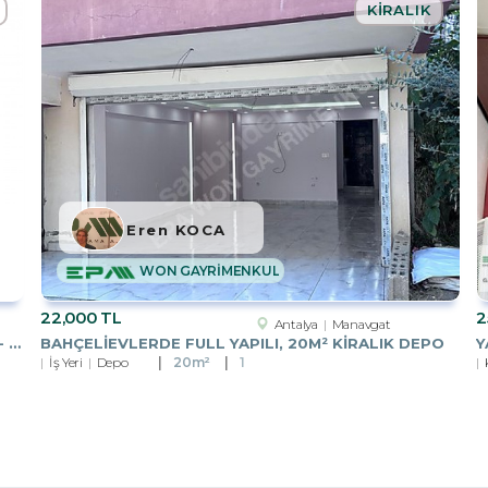
KIRALIK
Eren KOCA
WON GAYRİMENKUL
22,000 TL
2
Antalya
Manavgat
MANAVGAT KIZILOTTA MANZARALI SATILIK ARSA - YATIRIM FIRSATI
BAHÇELIEVLERDE FULL YAPILI, 20M² KIRALIK DEPO
İş Yeri
Depo
20m²
1