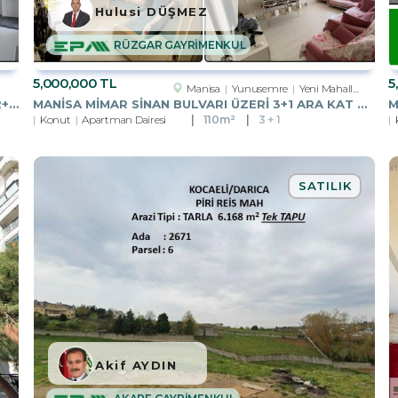
Hulusi DÜŞMEZ
RÜZGAR GAYRİMENKUL
5,000,000 TL
5
Manisa
Yunusemre
Yeni Mahalle Mah.
MANISA ŞEHZADELER DILŞIKAR MH.CADDE ÜZERI 2+1 ASANSÖRLÜ KIRALIK
MANISA MIMAR SINAN BULVARI ÜZERI 3+1 ARA KAT ASANSÖRLÜ SATILIK
Konut
Apartman Dairesi
110m²
3 + 1
SATILIK
Akif AYDIN