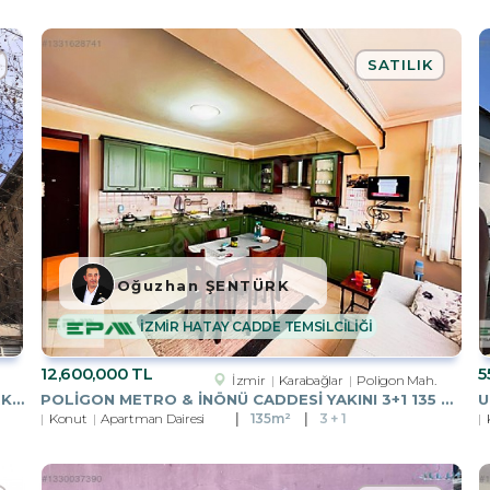
SATILIK
Oğuzhan ŞENTÜRK
İZMİR HATAY CADDE TEMSİLCİLİĞİ
12,600,000 TL
5
İzmir
Karabağlar
Poligon Mah.
KIZILAY ATATÜRK BLV. ÜZERINDE, BATIHAN İŞ MERKEZINDE, 6.KATTA
POLİGON METRO & İNÖNÜ CADDESİ YAKINI 3+1 135 M2 SATILIK DAİRE
Konut
Apartman Dairesi
135m²
3 + 1