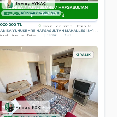
Sevinç AYKAÇ
RÜZGAR GAYRİMENKUL
,000,000 TL
Manisa
Yunusemre
Hafsa Sultan Mah.
MANISA YUNUSEMRE HAFSASULTAN MAHALLESI 3+1 KAPALI MUTFAK SATILIK
Konut
Apartman Dairesi
130m²
3 + 1
KIRALIK
Mihraç KOÇ