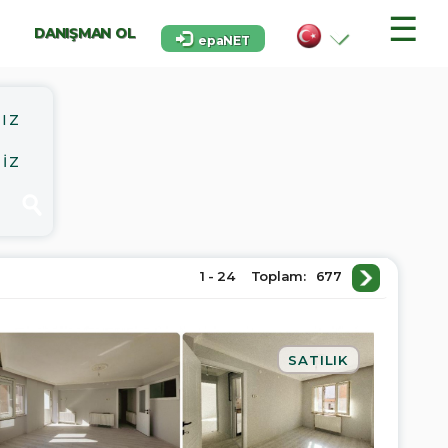
☰
DANIŞMAN OL
epaNET
IZ
İZ
1 - 24
Toplam:
677
SATILIK