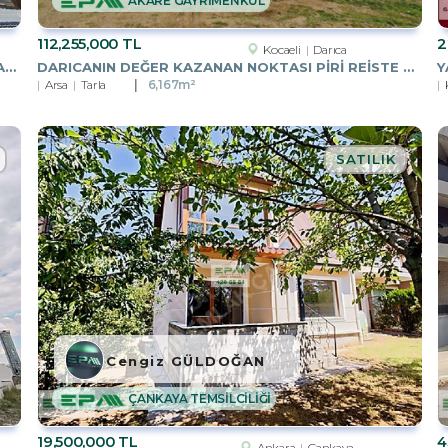
AKARE GAYRİMENKUL
112,255,000 TL
2
Kocaeli
Darıca
İZMIR İNÖNÜ CADDESINDE, 2+1, 2.KATTA, DENIZ MANZARALI
DARICANIN DEĞER KAZANAN NOKTASI PIRI REISTE 6.167.82 M2 PARSEL
Y
Arsa
Tarla
6,167m²
SATILIK
Cengiz GÜLDOĞAN
ÇANKAYA TEMSİLCİLİĞİ
19,500,000 TL
4
Ankara
Çankaya