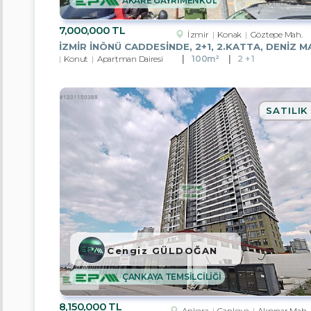
AKARE GAYRİMENKUL
Çorum
7,000,000 TL
Denizli
İzmir
Konak
Göztepe Mah.
Konut
Apartman Dairesi
100m²
2 + 1
Edirne
Eskişehir
SATILIK
Kırklareli
Kocaeli
Rize
Sakarya
Trabzon
Cengiz GÜLDOĞAN
Kırıkkale
ÇANKAYA TEMSİLCİLİĞİ
Alt
8,150,000 TL
Ankara
Çankaya
Akpınar Mah.