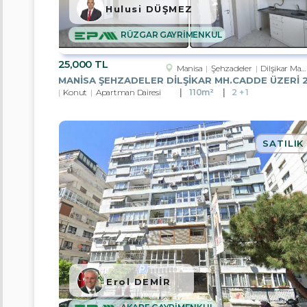
Hulusi DÜŞMEZ
Nevşehir
RÜZGAR GAYRİMENKUL
Tekirdağ
25,000 TL
Manisa
Şehzadeler
Dilşikar Mah.
Van
Konut
Apartman Dairesi
110m²
2 + 1
Bayburt
Yalova
SATILIK
Düzce
Balıkesir
Bolu
Çanakkale
Çankırı
Erol DEMİR