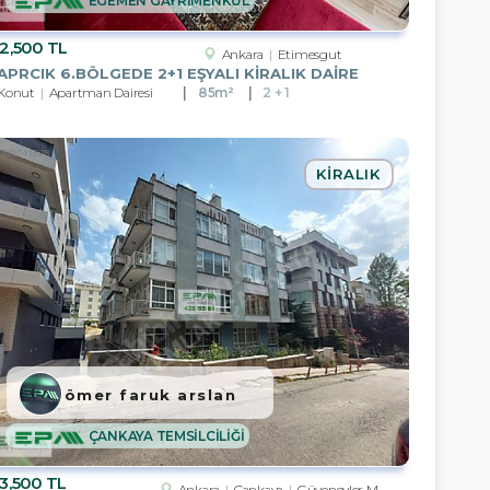
EGEMEN GAYRİMENKUL
2,500 TL
Ankara
Etimesgut
APRCIK 6.BÖLGEDE 2+1 EŞYALI KİRALIK DAİRE
Konut
Apartman Dairesi
85m²
2 + 1
KIRALIK
ömer faruk arslan
ÇANKAYA TEMSİLCİLİĞİ
3,500 TL
Ankara
Çankaya
Güvenevler Mah.