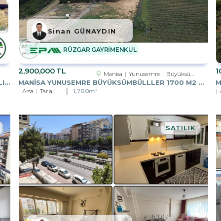
Sinan GÜNAYDIN
RÜZGAR GAYRİMENKUL
2,900,000 TL
1
Manisa
Yunusemre
Büyüksümbüller Köyü
MANISA SARUHANLI MÜTEVELLI MAH. 490M² İMARLI ARSA
MANISA YUNUSEMRE BÜYÜKSÜMBÜLLLER 1700 M2 TARLA
Arsa
Tarla
1,700m²
SATILIK