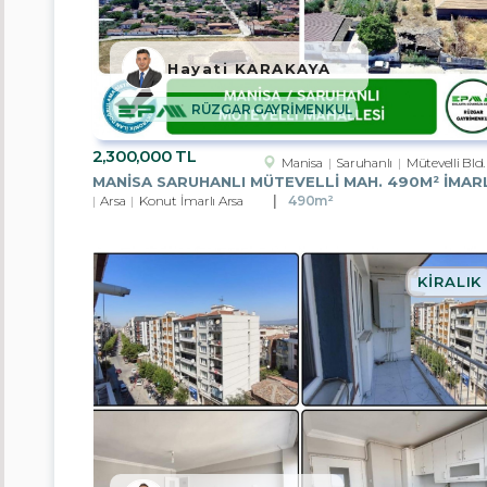
Afyonkarahisar
Hayati KARAKAYA
Ankara
RÜZGAR GAYRİMENKUL
Antalya
2,300,000 TL
Manisa
Saruhanlı
Mütevelli Bld.
Aydın
Arsa
Konut İmarlı Arsa
490m²
Mersin
İstanbul
KIRALIK
İzmir
Kayseri
Manisa
Muğla