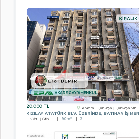
İş
Hanı
Katı
KIRALIK
Fabrika
Villa
Ticari
İmarlı
Arsa
Erol DEMİR
Tarla
AKARE GAYRİMENKUL
Konut
İmarlı
Arsa
20,000 TL
Ankara
Çankaya
Çankaya Mh.
Toplu
İş Yeri
Ofis
90m²
3
Konut
Bahçe