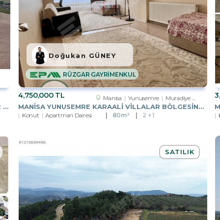
Doğukan GÜNEY
RÜZGAR GAYRİMENKUL
4,750,000 TL
3
Manisa
Yunusemre
Muradiye Bld. (Atatürk Mah.)
MANISA ŞEHZADELER KAZIM KARABEKIR 33777 M2 SATILIK BAĞ
MANISA YUNUSEMRE KARAALI VILLALAR BÖLGESINDE 2+1 BAHÇE ZEMIN
Konut
Apartman Dairesi
80m²
2 + 1
SATILIK