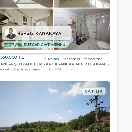
Hayati KARAKAYA
RÜZGAR GAYRİMENKUL
,550,000 TL
Manisa
Şehzadeler
Yarhasanlar Mah.
MANISA ŞEHZADELER YARHASANLAR MH. 2+1 KAPALI MUTFAK ARAKAT DAIRE
Konut
Apartman Dairesi
95m²
2 + 1
SATILIK