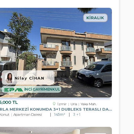
KIRALIK
Nilay CİHAN
İNCİ GAYRİMENKUL
5,000 TL
İzmir
Urla
Yaka Mah.
URLA MERKEZI KONUMDA 3+1 DUBLEKS TERASLI DAIRE KIRALIK
Konut
Apartman Dairesi
145m²
3 + 1