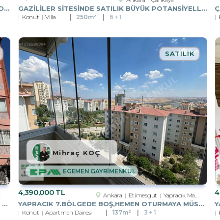
CRYSTAL TOWERDA 27. KATTA SATILIK 2+1 LÜKS DAİRE
GAZİLİLER SİTESİNDE SATILIK BÜYÜK POTANSİYELLİ VİLLA
Konut
Villa
250m²
6 + 1
SATILIK
Mihraç KOÇ
EGEMEN GAYRİMENKUL
4,390,000 TL
4
Ankara
Etimesgut
Yapracık Mah.
KAMPÜSLERE, ÜNİVERSİTELERE YAKIN! 100.YIL İŞÇI BLOKLARI`NDA 2+L
YAPRACIK 7.BÖLGEDE BOŞ,HEMEN OTURMAYA MÜSAİT 3+1 SATILIK DAİRE
Konut
Apartman Dairesi
137m²
3 + 1