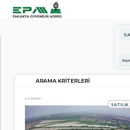
SA
ARAMA
KRITERLERI
Satılık
Kiralık
ARAMA KRITERLERI
Konut
İş
Yeri
SATILIK
Arsa
Fiyat