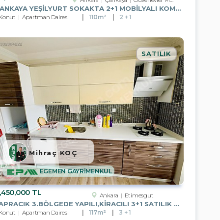
ÇANKAYA YEŞİLYURT SOKAKTA 2+1 MOBİLYALI KOMBİLİ DAİRE
Konut
Apartman Dairesi
110m²
2 + 1
SATILIK
Mihraç KOÇ
EGEMEN GAYRİMENKUL
,450,000 TL
Ankara
Etimesgut
YAPRACIK 3.BÖLGEDE YAPILI,KİRACILI 3+1 SATILIK DAİRE
Konut
Apartman Dairesi
117m²
3 + 1