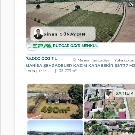
Sinan GÜNAYDIN
m²
RÜZGAR GAYRİMENKUL
75,000,000 TL
Manisa
Şehzadeler
Yukarıçobanisa Köyü
Oda
Arsa
Tarla
33,777m²
Sayısı
SATILIK
Şehir
/
İlçe
/
Semt