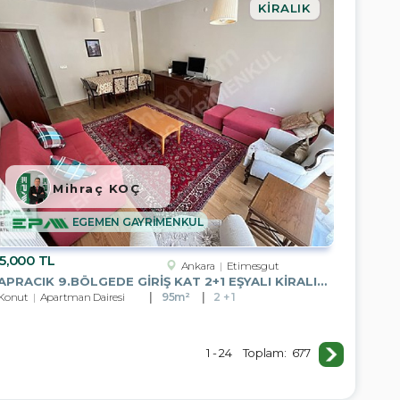
KIRALIK
Mihraç KOÇ
EGEMEN GAYRİMENKUL
5,000 TL
Ankara
Etimesgut
YAPRACIK 9.BÖLGEDE GİRİŞ KAT 2+1 EŞYALI KİRALIK DAİRE
Konut
Apartman Dairesi
95m²
2 + 1
1 - 24
Toplam:
677