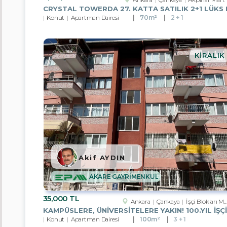
Gruplar
Konut
Apartman Dairesi
70m²
2 + 1
Apartman
Dairesi
Residans
KIRALIK
Villa
Müstakil
Ev
Yazlık
Komple
Bina
Akif AYDIN
Ofis
AKARE GAYRİMENKUL
Plaza
Katı
35,000 TL
Ankara
Çankaya
İşçi Blokları Mah.
Dükkan
Konut
Apartman Dairesi
100m²
3 + 1