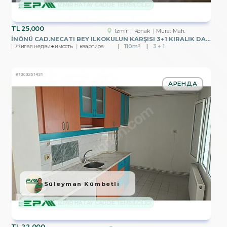
İZMİR HATAY CADDE TEMSİLCİLİĞİ
TL
25,000
Izmir
Konak
Murat Mah.
İNÖNÜ CAD.NECATI BEY ILKOKULUN KARŞISI 3+1 KIRALIK DAIRE
Жилая недвижимость
квартира
110m²
3 + 1
АРЕНДА
Süleyman Kümbetli
İZMİR HATAY CADDE TEMSİLCİLİĞİ
TL
22,000