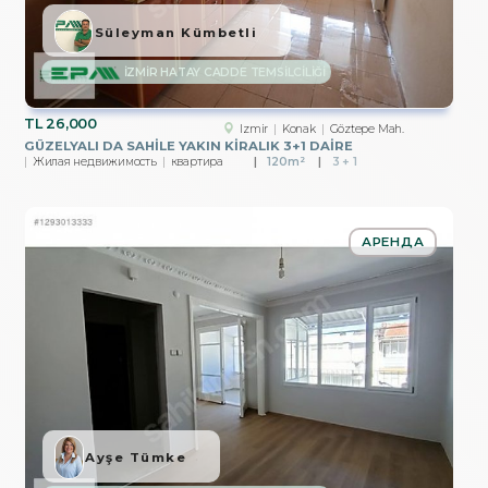
Süleyman Kümbetli
İZMİR HATAY CADDE TEMSİLCİLİĞİ
TL
26,000
Izmir
Konak
Göztepe Mah.
GÜZELYALI DA SAHİLE YAKIN KİRALIK 3+1 DAİRE
Жилая недвижимость
квартира
120m²
3 + 1
АРЕНДА
Ayşe Tümke