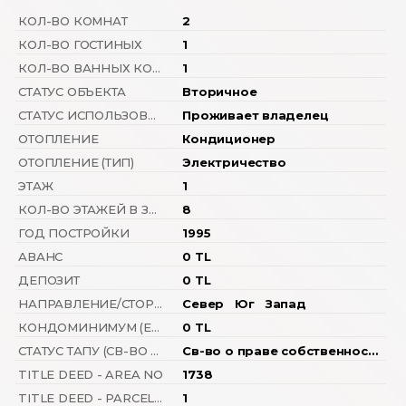
КОЛ-ВО КОМНАТ
2
КОЛ-ВО ГОСТИНЫХ
1
КОЛ-ВО ВАННЫХ КОМНАТ
1
СТАТУС ОБЪЕКТА
Вторичное
СТАТУС ИСПОЛЬЗОВАНИЯ
Проживает владелец
ОТОПЛЕНИЕ
Кондиционер
ОТОПЛЕНИЕ (ТИП)
Электричество
ЭТАЖ
1
КОЛ-ВО ЭТАЖЕЙ В ЗДАНИИ
8
ГОД ПОСТРОЙКИ
1995
АВАНС
0 TL
ДЕПОЗИТ
0 TL
НАПРАВЛЕНИЕ/СТОРОНА
Север
Юг
Запад
КОНДОМИНИМУМ (ЕЖЕМЕСЯЧН.ПЛАТЕЖИ ЗА ОБСЛУЖИВАНИЕ)
0 TL
СТАТУС ТАПУ (СВ-ВО О ПРАВЕ СОБСТВЕННОСТИ)
Св-во о праве собственности с кондоминимумом
TITLE DEED - AREA NO
1738
TITLE DEED - PARCEL NO
1