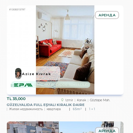
АРЕНДА
Azize Kıvrak
İZMİR HATAY CADDE TEMSİLCİLİĞİ
TL
35,000
Izmir
Konak
Göztepe Mah.
GÜZELYALIDA FULL EŞYALI KIRALIK DAIRE
Жилая недвижимость
квартира
65m²
1 + 1
АРЕНДА