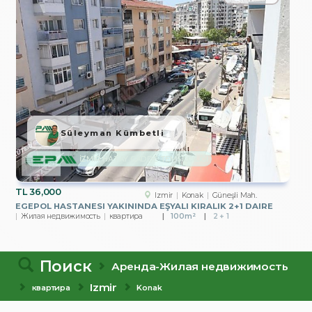
Süleyman Kümbetli
İZMİR HATAY CADDE TEMSİLCİLİĞİ
TL
36,000
Izmir
Konak
Güneşli Mah.
EGEPOL HASTANESI YAKININDA EŞYALI KIRALIK 2+1 DAIRE
Жилая недвижимость
квартира
100m²
2 + 1
Поиск
Аренда-Жилая недвижимость
Izmir
квартира
Konak