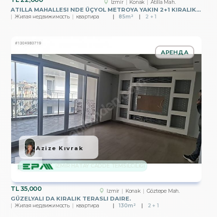
Izmir
Konak
Atilla Mah.
ATILLA MAHALLESI NDE ÜÇYOL METROYA YAKIN 2+1 KIRALIK DAIRE
Жилая недвижимость
квартира
85m²
2 + 1
АРЕНДА
Azize Kıvrak
İZMİR HATAY CADDE TEMSİLCİLİĞİ
TL
35,000
Izmir
Konak
Göztepe Mah.
GÜZELYALI DA KIRALIK TERASLI DAIRE.
Жилая недвижимость
квартира
130m²
2 + 1