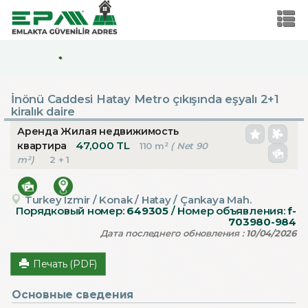
*
İnönü Caddesi Hatay Metro çıkışında eşyalı 2+1
kiralık daire
Аренда Жилая недвижимость
47,000 TL
квартира
110 m²
( Net 90
m²)
2 + 1
Turkey Izmir / Konak
/ Hatay
/ Çankaya Mah.
Порядковый номер:
649305
/ Номер объявления:
f-
703980-984
Дата последнего обновления :
10/04/2026
Печать (PDF)
Основные сведения