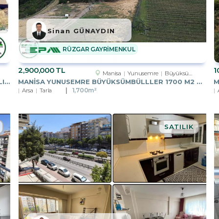
Sinan GÜNAYDIN
RÜZGAR GAYRİMENKUL
2,900,000 TL
1
Manisa
Yunusemre
Büyüksümbüller Köyü
MANISA SARUHANLI MÜTEVELLI MAH. 490M² İMARLI ARSA
MANISA YUNUSEMRE BÜYÜKSÜMBÜLLLER 1700 M2 TARLA
Arsa
Tarla
1,700m²
SATILIK