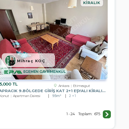
KIRALIK
Mihraç KOÇ
EGEMEN GAYRİMENKUL
5,000 TL
Ankara
Etimesgut
YAPRACIK 9.BÖLGEDE GİRİŞ KAT 2+1 EŞYALI KİRALIK DAİRE
Konut
Apartman Dairesi
95m²
2 + 1
1 - 24
Toplam:
675