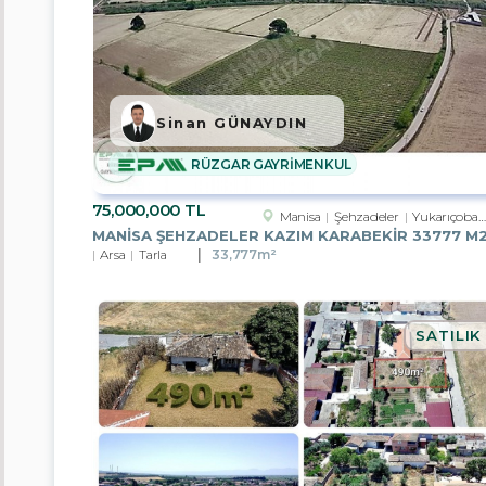
Sinan GÜNAYDIN
m²
RÜZGAR GAYRİMENKUL
75,000,000 TL
Manisa
Şehzadeler
Yukarıçobanisa Köyü
Oda
Arsa
Tarla
33,777m²
Sayısı
SATILIK
Şehir
/
İlçe
/
Semt