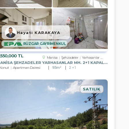
Hayati KARAKAYA
RÜZGAR GAYRİMENKUL
,550,000 TL
Manisa
Şehzadeler
Yarhasanlar Mah.
MANISA ŞEHZADELER YARHASANLAR MH. 2+1 KAPALI MUTFAK ARAKAT DAIRE
Konut
Apartman Dairesi
95m²
2 + 1
SATILIK