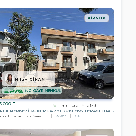
KIRALIK
Nilay CİHAN
İNCİ GAYRİMENKUL
5,000 TL
İzmir
Urla
Yaka Mah.
URLA MERKEZI KONUMDA 3+1 DUBLEKS TERASLI DAIRE KIRALIK
Konut
Apartman Dairesi
145m²
3 + 1