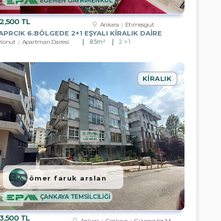
EGEMEN GAYRİMENKUL
2,500 TL
Ankara
Etimesgut
APRCIK 6.BÖLGEDE 2+1 EŞYALI KİRALIK DAİRE
Konut
Apartman Dairesi
85m²
2 + 1
KIRALIK
ömer faruk arslan
ÇANKAYA TEMSİLCİLİĞİ
3,500 TL
Ankara
Çankaya
Güvenevler Mah.