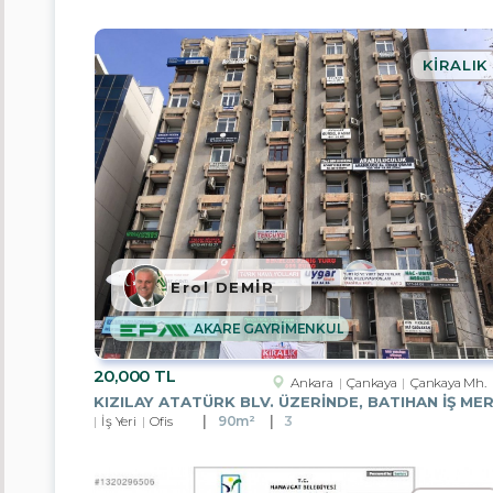
İş
Hanı
Katı
KIRALIK
Fabrika
Villa
Ticari
İmarlı
Arsa
Erol DEMİR
Tarla
AKARE GAYRİMENKUL
Konut
İmarlı
Arsa
20,000 TL
Ankara
Çankaya
Çankaya Mh.
Toplu
İş Yeri
Ofis
90m²
3
Konut
Bahçe