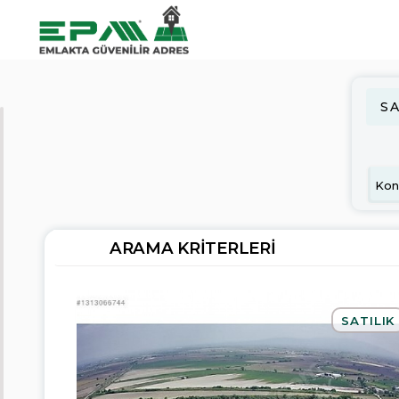
SA
ARAMA
KRITERLERI
Satılık
Kiralık
ARAMA KRITERLERI
Konut
İş
Yeri
SATILIK
Arsa
Fiyat