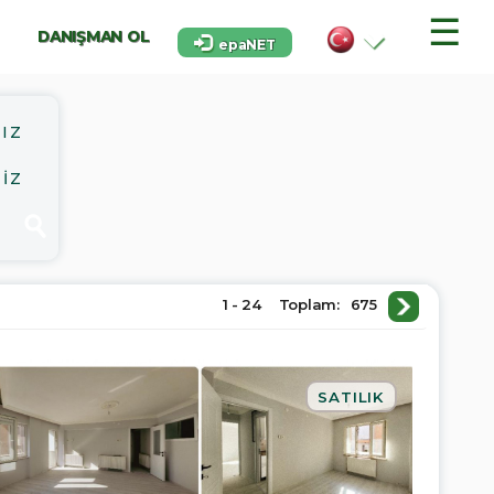
☰
DANIŞMAN OL
epaNET
IZ
İZ
1 - 24
Toplam:
675
SATILIK