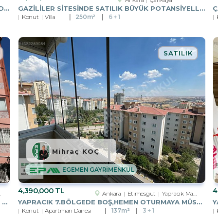
CRYSTAL TOWERDA 27. KATTA SATILIK 2+1 LÜKS DAİRE
GAZİLİLER SİTESİNDE SATILIK BÜYÜK POTANSİYELLİ VİLLA
Konut
Villa
250m²
6 + 1
SATILIK
Mihraç KOÇ
EGEMEN GAYRİMENKUL
4,390,000 TL
4
Ankara
Etimesgut
Yapracık Mah.
KAMPÜSLERE, ÜNİVERSİTELERE YAKIN! 100.YIL İŞÇI BLOKLARI`NDA 2+L
YAPRACIK 7.BÖLGEDE BOŞ,HEMEN OTURMAYA MÜSAİT 3+1 SATILIK DAİRE
Konut
Apartman Dairesi
137m²
3 + 1