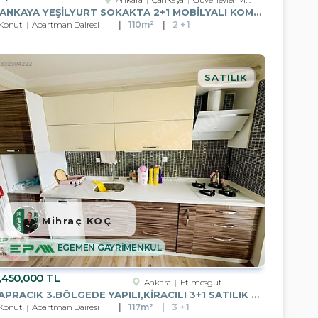
ÇANKAYA YEŞİLYURT SOKAKTA 2+1 MOBİLYALI KOMBİLİ DAİRE
Konut
Apartman Dairesi
110m²
2 + 1
SATILIK
Mihraç KOÇ
EGEMEN GAYRİMENKUL
,450,000 TL
Ankara
Etimesgut
YAPRACIK 3.BÖLGEDE YAPILI,KİRACILI 3+1 SATILIK DAİRE
Konut
Apartman Dairesi
117m²
3 + 1