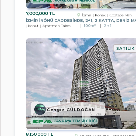
AKARE GAYRİMENKUL
Çorum
7,000,000 TL
Denizli
İzmir
Konak
Göztepe Mah.
Konut
Apartman Dairesi
100m²
2 + 1
Edirne
Eskişehir
SATILIK
Kırklareli
Kocaeli
Rize
Sakarya
Trabzon
Cengiz GÜLDOĞAN
Kırıkkale
ÇANKAYA TEMSİLCİLİĞİ
Alt
8,150,000 TL
Ankara
Çankaya
Akpınar Mah.