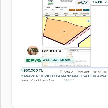
SATILIK
Konut+Ticari
İmarlı
Arsa
Sanayi
İmarlı
Arsa
Muhtelif
Arsa
Eren KOCA
Depo
WON GAYRİMENKUL
Apartman
Dairesi
4,850,000 TL
Antalya
Manavgat
Kızılot Bld.
Depo
Arsa
Konut İmarlı Arsa
548m²
Firmalar
EPA
YAŞAMKENT
TEMSİLCİLİĞİ