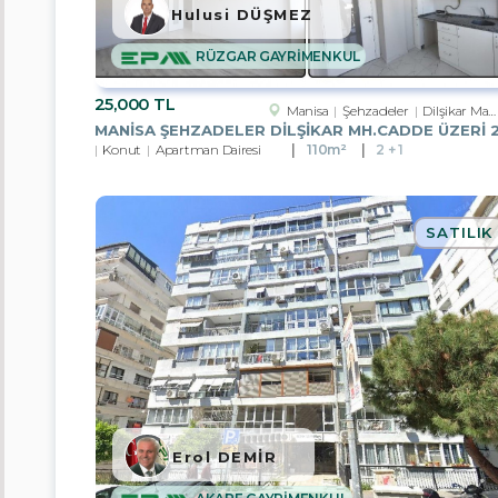
Hulusi DÜŞMEZ
Nevşehir
RÜZGAR GAYRİMENKUL
Tekirdağ
25,000 TL
Manisa
Şehzadeler
Dilşikar Mah.
Van
Konut
Apartman Dairesi
110m²
2 + 1
Bayburt
Yalova
SATILIK
Düzce
Balıkesir
Bolu
Çanakkale
Çankırı
Erol DEMİR