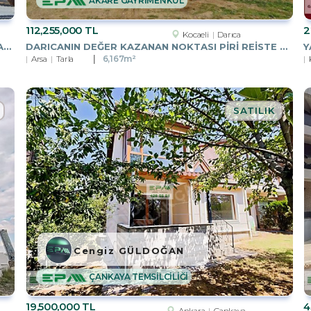
AKARE GAYRİMENKUL
112,255,000 TL
2
Kocaeli
Darıca
İZMIR İNÖNÜ CADDESINDE, 2+1, 2.KATTA, DENIZ MANZARALI
DARICANIN DEĞER KAZANAN NOKTASI PIRI REISTE 6.167.82 M2 PARSEL
Y
Arsa
Tarla
6,167m²
SATILIK
Cengiz GÜLDOĞAN
ÇANKAYA TEMSİLCİLİĞİ
19,500,000 TL
4
Ankara
Çankaya