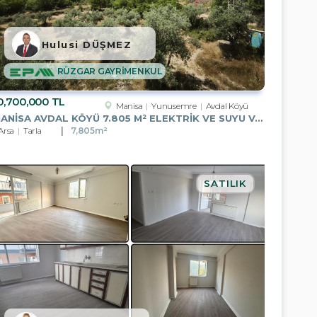
Hulusi DÜŞMEZ
RÜZGAR GAYRİMENKUL
0,700,000 TL
Manisa
Yunusemre
Avdal Köyü
MANISA AVDAL KÖYÜ 7.805 M² ELEKTRIK VE SUYU VAR YOLA CEPHELI
Arsa
Tarla
7,805m²
SATILIK