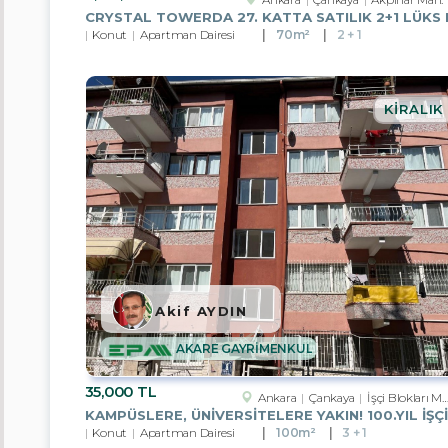
Gruplar
Konut
Apartman Dairesi
70m²
2 + 1
Apartman
Dairesi
Residans
KIRALIK
Villa
Müstakil
Ev
Yazlık
Komple
Bina
Akif AYDIN
Ofis
AKARE GAYRİMENKUL
Plaza
Katı
35,000 TL
Ankara
Çankaya
İşçi Blokları Mah.
Dükkan
Konut
Apartman Dairesi
100m²
3 + 1