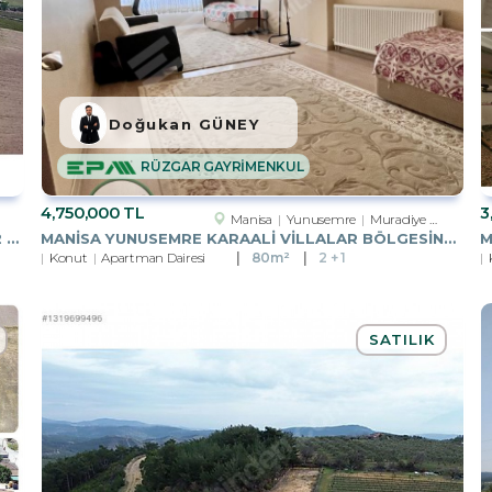
Doğukan GÜNEY
RÜZGAR GAYRİMENKUL
4,750,000 TL
3
Manisa
Yunusemre
Muradiye Bld. (Atatürk Mah.)
MANISA ŞEHZADELER KAZIM KARABEKIR 33777 M2 SATILIK BAĞ
MANISA YUNUSEMRE KARAALI VILLALAR BÖLGESINDE 2+1 BAHÇE ZEMIN
Konut
Apartman Dairesi
80m²
2 + 1
SATILIK