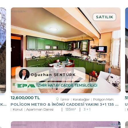
SATILIK
Oğuzhan ŞENTÜRK
İZMİR HATAY CADDE TEMSİLCİLİĞİ
12,600,000 TL
5
İzmir
Karabağlar
Poligon Mah.
KIZILAY ATATÜRK BLV. ÜZERINDE, BATIHAN İŞ MERKEZINDE, 6.KATTA
POLİGON METRO & İNÖNÜ CADDESİ YAKINI 3+1 135 M2 SATILIK DAİRE
Konut
Apartman Dairesi
135m²
3 + 1