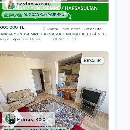
Sevinç AYKAÇ
RÜZGAR GAYRİMENKUL
,000,000 TL
Manisa
Yunusemre
Hafsa Sultan Mah.
MANISA YUNUSEMRE HAFSASULTAN MAHALLESI 3+1 KAPALI MUTFAK SATILIK
Konut
Apartman Dairesi
130m²
3 + 1
KIRALIK
Mihraç KOÇ