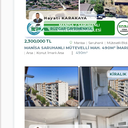
Afyonkarahisar
Hayati KARAKAYA
Ankara
RÜZGAR GAYRİMENKUL
Antalya
2,300,000 TL
Manisa
Saruhanlı
Mütevelli Bld.
Aydın
Arsa
Konut İmarlı Arsa
490m²
Mersin
İstanbul
KIRALIK
İzmir
Kayseri
Manisa
Muğla