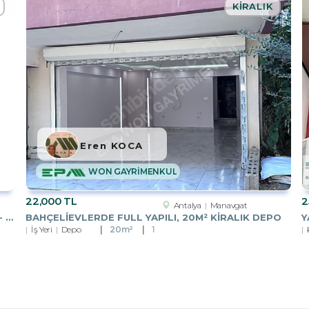
KIRALIK
Eren KOCA
WON GAYRİMENKUL
22,000 TL
2
Antalya
Manavgat
MANAVGAT KIZILOTTA MANZARALI SATILIK ARSA - YATIRIM FIRSATI
BAHÇELIEVLERDE FULL YAPILI, 20M² KIRALIK DEPO
İş Yeri
Depo
20m²
1