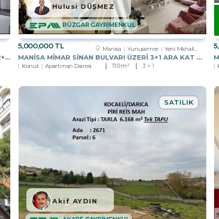
Hulusi DÜŞMEZ
RÜZGAR GAYRİMENKUL
5,000,000 TL
5
Manisa
Yunusemre
Yeni Mahalle Mah.
MANISA ŞEHZADELER DILŞIKAR MH.CADDE ÜZERI 2+1 ASANSÖRLÜ KIRALIK
MANISA MIMAR SINAN BULVARI ÜZERI 3+1 ARA KAT ASANSÖRLÜ SATILIK
Konut
Apartman Dairesi
110m²
3 + 1
SATILIK
Akif AYDIN