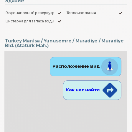
Здание
Водонапорный резервуар
Теплоизоляция
Цистерна для запаса воды
Turkey Manisa / Yunusemre
/ Muradiye
/ Muradiye
Bld. (Atatürk Mah.)
Расположение Вид
Как нас найти