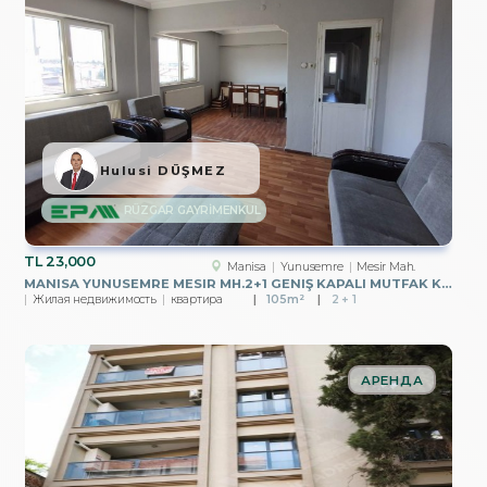
Hulusi DÜŞMEZ
RÜZGAR GAYRİMENKUL
TL
23,000
Manisa
Yunusemre
Mesir Mah.
MANISA YUNUSEMRE MESIR MH.2+1 GENIŞ KAPALI MUTFAK KIRALIK DAIRE
Жилая недвижимость
квартира
105m²
2 + 1
АРЕНДА