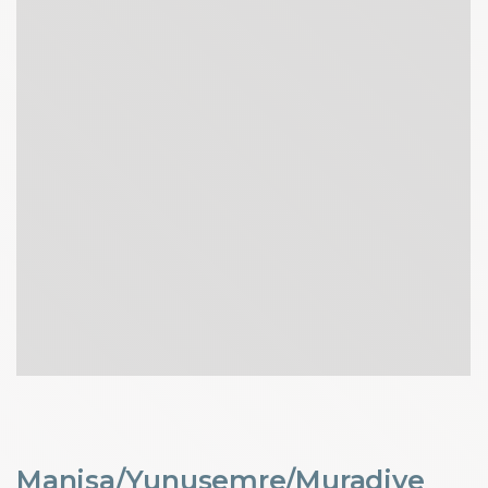
Manisa/Yunusemre/Muradiye