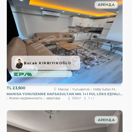
АРЕНДА
Burak KIRBIYIKOĞLU
RÜZGAR GAYRİMENKUL
TL
23,500
Manisa
Yunusemre
Hafsa Sultan Mah.
MANISA YUNUSEMRE HAFSASULTAN MH. 1+1 FUL LÜKS EŞYALI KIRALIK
Жилая недвижимость
квартира
55m²
1 + 1
АРЕНДА