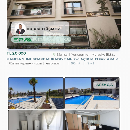
Hulusi DÜŞMEZ
RÜZGAR GAYRİMENKUL
TL
20,000
Manisa
Yunusemre
Muradiye Bld. (Atatürk Mah.)
MANISA YUNUSEMRE MURADIYE MH.2+1 AÇIK MUTFAK ARA KAT SIFIR DAIRE
Жилая недвижимость
квартира
90m²
2 + 1
АРЕНДА