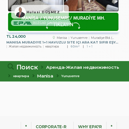
Hulusi DÜŞMEZ
RÜZGAR GAYRİMENKUL
TL
24,000
Manisa
Yunusemre
Muradiye Bld. (Atatürk Mah.)
MANISA MURADIYE 1+1 HAVUZLU SITE IÇI ARA KAT SIFIR EŞYALI
Жилая недвижимость
квартира
60m²
1 + 1
Поиск
Аренда-Жилая недвижимость
Manisa
квартира
Yunusemre
*
CORPORATE-R
WHY EPA?R
*