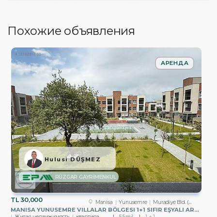
Похожие объявления
АРЕНДА
Hulusi DÜŞMEZ
RÜZGAR GAYRİMENKUL
TL
30,000
Manisa
Yunusemre
Muradiye Bld. (Atatürk Mah.)
MANISA YUNUSEMRE VILLALAR BÖLGESI 1+1 SIFIR EŞYALI ARA KAT DAIRE
Жилая недвижимость
квартира
55m²
1 + 1