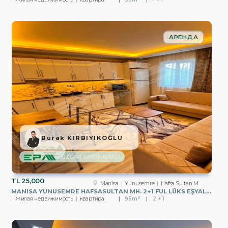
АРЕНДА
Burak KIRBIYIKOĞLU
RÜZGAR GAYRİMENKUL
TL
25,000
Manisa
Yunusemre
Hafsa Sultan Mah.
MANISA YUNUSEMRE HAFSASULTAN MH. 2+1 FUL LÜKS EŞYALI KIRALIK
Жилая недвижимость
квартира
95m²
2 + 1