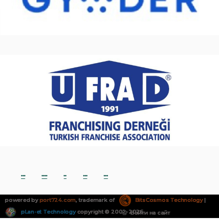
***
****
**
***
***
powered by
port724.com
, trademark of
BitsCosmos Technology
|
pLan-et Technology
copyright © 2002-2026
Войти на сайт