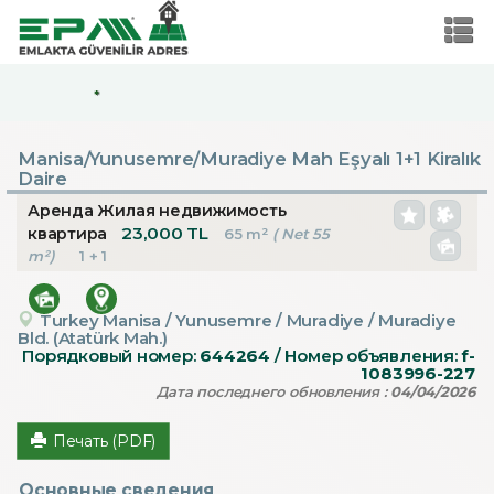
*
Manisa/Yunusemre/Muradiye Mah Eşyalı 1+1 Kiralık
Daire
Аренда Жилая недвижимость
23,000 TL
квартира
65 m²
( Net 55
m²)
1 + 1
Turkey Manisa / Yunusemre
/ Muradiye
/ Muradiye
Bld. (Atatürk Mah.)
Порядковый номер:
644264
/ Номер объявления:
f-
1083996-227
Дата последнего обновления :
04/04/2026
Печать (PDF)
Основные сведения