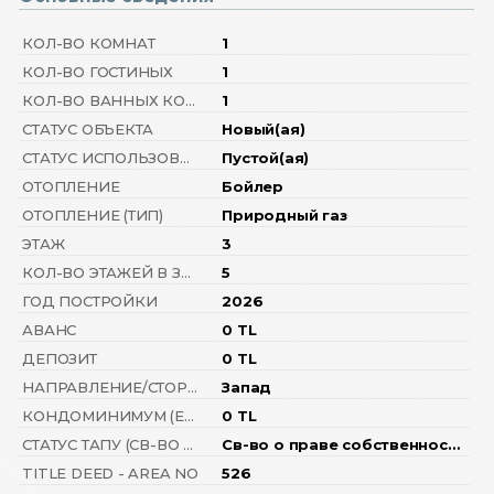
КОЛ-ВО КОМНАТ
1
КОЛ-ВО ГОСТИНЫХ
1
КОЛ-ВО ВАННЫХ КОМНАТ
1
СТАТУС ОБЪЕКТА
Новый(ая)
СТАТУС ИСПОЛЬЗОВАНИЯ
Пустой(ая)
ОТОПЛЕНИЕ
Бойлер
ОТОПЛЕНИЕ (ТИП)
Природный газ
ЭТАЖ
3
КОЛ-ВО ЭТАЖЕЙ В ЗДАНИИ
5
ГОД ПОСТРОЙКИ
2026
АВАНС
0 TL
ДЕПОЗИТ
0 TL
НАПРАВЛЕНИЕ/СТОРОНА
Запад
КОНДОМИНИМУМ (ЕЖЕМЕСЯЧН.ПЛАТЕЖИ ЗА ОБСЛУЖИВАНИЕ)
0 TL
СТАТУС ТАПУ (СВ-ВО О ПРАВЕ СОБСТВЕННОСТИ)
Св-во о праве собственности с кондоминимумом
TITLE DEED - AREA NO
526