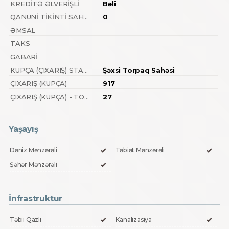
KREDITƏ ƏLVERIŞLI
Bəli
QANUNI TIKINTI SAHƏSI
0
ƏMSAL
TAKS
GABARI
KUPÇA (ÇIXARIŞ) STATUSU
Şəxsi Torpaq Sahəsi
ÇIXARIŞ (KUPÇA)
917
ÇIXARIŞ (KUPÇA) - TORPAQ SAHƏSI
27
Yaşayış
Dəniz Mənzərəli
Təbiət Mənzərəli
Şəhər Mənzərəli
İnfrastruktur
Təbii Qazlı
Kanalizasiya