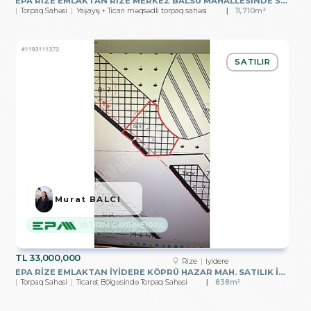
EPA RİZE EMLAKTAN RİZE MERKEZ BALSU MAHALLESİNDE SATILIK ARSA
Torpaq Sahəsi
Yaşayış + Ticarı məqsədli torpaq sahəsi
11,710m²
SATILIR
Murat BALCI
YATIRIM GAYRİMENKUL
TL
33,000,000
Rize
İyidere
EPA RİZE EMLAKTAN İYİDERE KÖPRÜ HAZAR MAH. SATILIK İMARLI ARSA
Torpaq Sahəsi
Ticarət Bölgəsində Torpaq Sahəsi
838m²