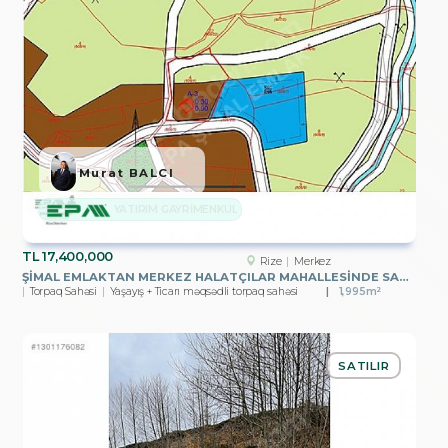
Murat BALCI
YATIRIM GAYRİMENKUL
TL
17,400,000
Rize
Merkez
ŞİMAL EMLAKTAN MERKEZ HALATÇILAR MAHALLESİNDE SATILIK ARSA
Torpaq Sahəsi
Yaşayış + Ticarı məqsədli torpaq sahəsi
1,995m²
SATILIR