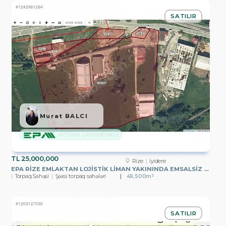
SATILIR
Murat BALCI
YATIRIM GAYRİMENKUL
TL
25,000,000
Rize
İyidere
EPA RİZE EMLAKTAN LOJİSTİK LİMAN YAKININDA EMSALSİZ ARSA
Torpaq Sahəsi
Şəxsi torpaq sahələri
49,500m²
SATILIR