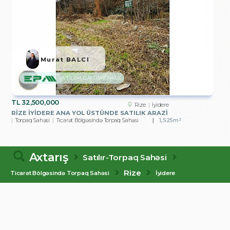
Murat BALCI
YATIRIM GAYRİMENKUL
TL
32,500,000
Rize
İyidere
RİZE İYİDERE ANA YOL ÜSTÜNDE SATILIK ARAZİ
Torpaq Sahəsi
Ticarət Bölgəsində Torpaq Sahəsi
1,525m²
Axtarış
Satılır-Torpaq Sahəsi
Rize
Ticarət Bölgəsində Torpaq Sahəsi
İyidere