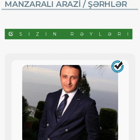
MANZARALI ARAZİ /
ŞƏRHLƏR
SIZIN RƏYLƏRI