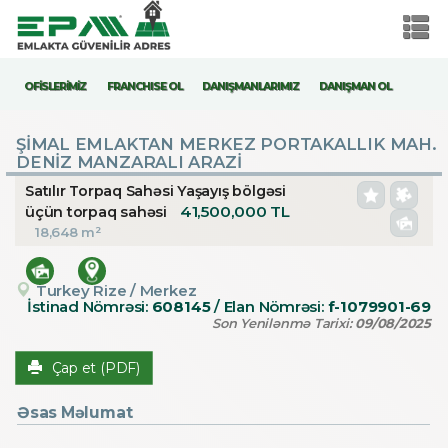
OFİSLERİMİZ
FRANCHISE OL
DANIŞMANLARIMIZ
DANIŞMAN OL
ŞİMAL EMLAKTAN MERKEZ PORTAKALLIK MAH.
DENİZ MANZARALI ARAZİ
Satılır Torpaq Sahəsi Yaşayış bölgəsi
41,500,000 TL
üçün torpaq sahəsi
18,648 m²
Turkey Rize / Merkez
İstinad Nömrəsi:
608145
/ Elan Nömrəsi:
f-1079901-69
Son Yenilənmə Tarixi:
09/08/2025
Çap et (PDF)
Əsas Məlumat