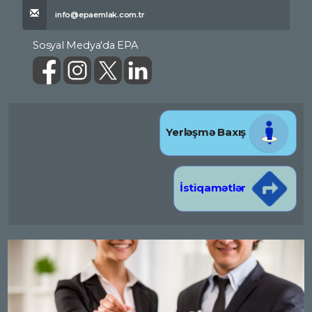
info@epaemlak.com.tr
Sosyal Medya'da EPA
Yerləşmə Baxış
İstiqamətlər