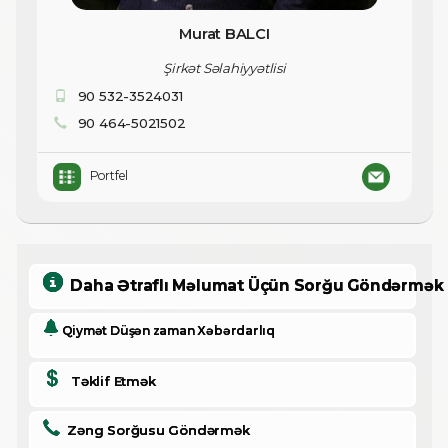
Murat BALCI
Şirkət Səlahiyyətlisi
90 532-3524031
90 464-5021502
Portfel
Daha Ətraflı Məlumat Üçün Sorğu Göndərmək
Qiymət Düşən zaman Xəbərdarlıq
Təklif Etmək
Zəng Sorğusu Göndərmək