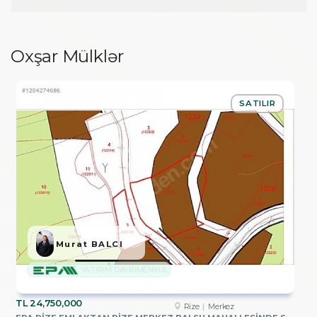
Oxşar Mülklər
SATILIR
Murat BALCI
YATIRIM GAYRİMENKUL
TL
24,750,000
Rize
Merkez