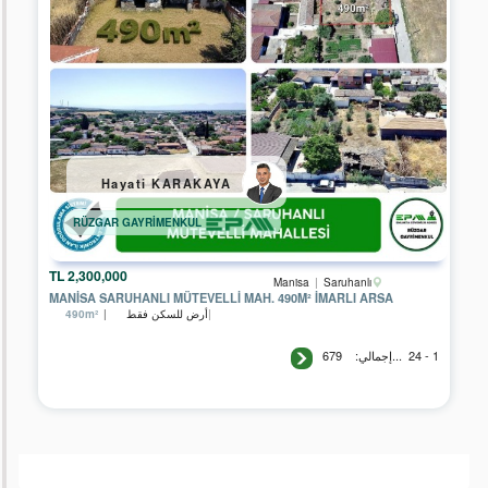
Hayati KARAKAYA
RÜZGAR GAYRİMENKUL
2,300,000 TL
Manisa
Saruhanlı
MANISA SARUHANLI MÜTEVELLI MAH. 490M² İMARLI ARSA
أرض للسكن فقط
490m²
679
...إجمالي:
1 - 24