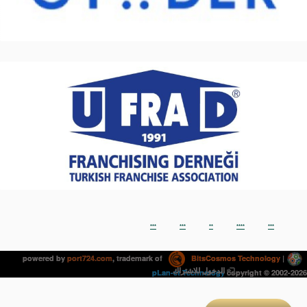
***
***
**
****
***
powered by
port724.com
, trademark of
BitsCosmos Technology
|
الدخول للاشتراك
pLan-et Technology
copyright © 2002-2026