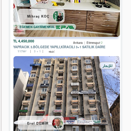
TEMSİLCİLİĞİ
EPA
Mihraç KOÇ
BODRUM
YALIKAVAK
TEMSİLCİLİĞİ
EGEMEN GAYRİMENKUL
EPA
İZMİR
4,450,000 TL
Ankara
Etimesgut
HATAY
YAPRACIK 3.BÖLGEDE YAPILI,KİRACILI 3+1 SATILIK DAİRE
CADDE
شقة
117m²
3 + 1
TEMSİLCİLİĞİ
EPA
للإيجار
EGE
BÖLGESİ
MERKEZ
OFİSİ
EPA
DATÇA
TEMSİLCİLİĞİ
EPA
ADA
GAYRİMENKUL
Erol DEMİR
EPA
TUNA