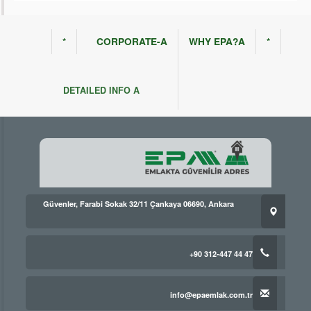
*
CORPORATE-A
WHY EPA?A
*
DETAILED INFO A
Güvenler, Farabi Sokak 32/11 Çankaya 06690, Ankara
+90 312-447 44 47
info@epaemlak.com.tr