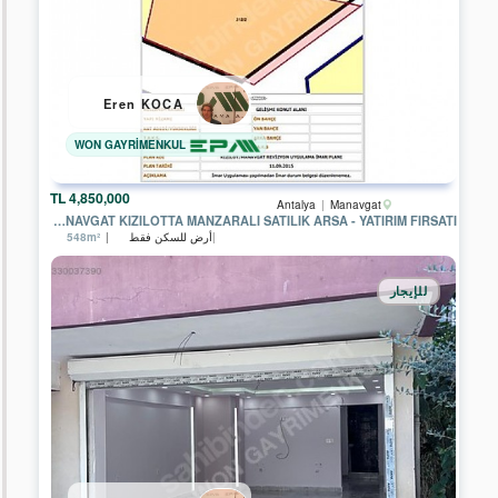
EPA
GARANTİ
GRUP
GAYRİMENKUL
EPA
Eren KOCA
UĞUR
GAYRİMENKUL
WON GAYRİMENKUL
EPA
SAGEM
GAYRİMENKUL
4,850,000 TL
Antalya
Manavgat
MANAVGAT KIZILOTTA MANZARALI SATILIK ARSA - YATIRIM FIRSATI
EPA
أرض للسكن فقط
548m²
CITY
GAYRİMENKUL
للإيجار
EPA
FİLO
2
GAYRİMENKUL
EPA
ELİSA
GAYRİMENKUL
EPA
BENGİ
GAYRİMENKUL