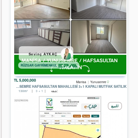
ALİYA
GAYRİMENKUL
EPA
SİNCAN
TOKİ
TEMSİLCİLİĞİ
EPA
TÜRKCAN
GAYRİMENKUL
Sevinç AYKAÇ
EPA
RÜZGAR GAYRİMENKUL
ERCİYES
GAYRİMENKUL
5,000,000 TL
EPA
Manisa
Yunusemre
PRESTİJ
MANISA YUNUSEMRE HAFSASULTAN MAHALLESI 3+1 KAPALI MUTFAK SATILIK
GAYRİMENKUL
شقة
130m²
3 + 1
EPA
POYRAZ
للبيع
GAYRİMENKUL
EPA
FİLO
GAYRİMENKUL