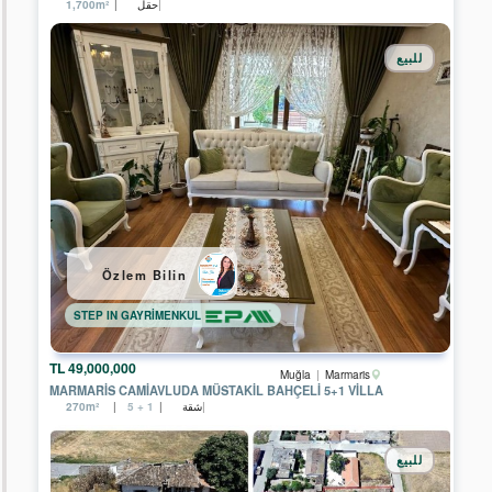
حقل
1,700m²
للبيع
Özlem Bilin
STEP IN GAYRİMENKUL
49,000,000 TL
Muğla
Marmaris
MARMARIS CAMIAVLUDA MÜSTAKIL BAHÇELI 5+1 VILLA
شقة
270m²
5 + 1
للبيع