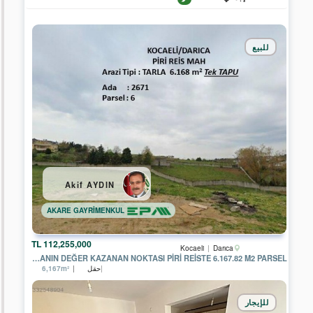
مدينة
للبيع
/
...مدينة
/
منطقة
Afyonkarahisar
Ankara
Antalya
Akif AYDIN
Aydın
AKARE GAYRİMENKUL
Mersin
112,255,000 TL
Kocaeli
Darıca
DARICANIN DEĞER KAZANAN NOKTASI PIRI REISTE 6.167.82 M2 PARSEL
Istanbul
حقل
6,167m²
Izmir
للإيجار