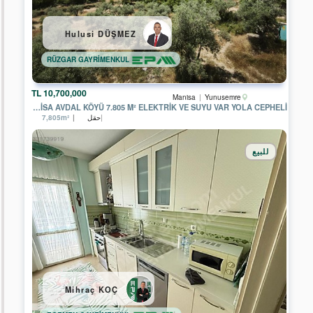
DETAY
GAYRİMENKUL
Hulusi DÜŞMEZ
EPA
STC
RÜZGAR GAYRİMENKUL
Gayrimenkul
HERA
10,700,000 TL
Manisa
Yunusemre
Global
MANISA AVDAL KÖYÜ 7.805 M² ELEKTRIK VE SUYU VAR YOLA CEPHELI
حقل
7,805m²
EPA
EXTRA
GAYRİMENKUL
للبيع
EPA
BOSPHORUS
EPA
NOBLE
CİTY
EPA
DORUK
البحث
Mihraç KOÇ