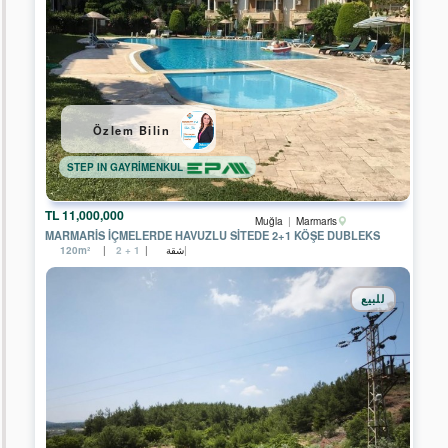
GÖKOVA
GAYRİMENKUL
EPA
WON
GAYRİMENKUL
EPA
Özlem Bilin
DEPA
REAL
ESTATE
STEP IN GAYRİMENKUL
EPA
EGEMEN
11,000,000 TL
Muğla
Marmaris
GAYRİMENKUL
MARMARIS İÇMELERDE HAVUZLU SITEDE 2+1 KÖŞE DUBLEKS
شقة
120m²
2 + 1
EPA
ELİT
GAYRİMENKUL
للبيع
EPA
KYC
GAYRİMENKUL
EPA
HOME
GAYRİMENKUL
EPA