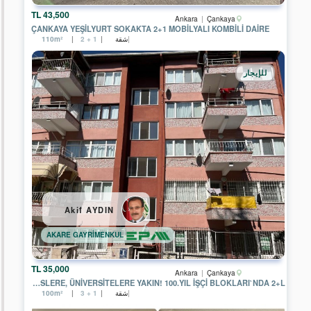
بناء
المكاتب
43,500 TL
Ankara
Çankaya
ÇANKAYA YEŞİLYURT SOKAKTA 2+1 MOBİLYALI KOMBİLİ DAİRE
مصنع
شقة
110m²
2 + 1
فيلا
للإيجار
أرض
مخصصة
للتجارة
فقط
حقل
أرض
للسكن
فقط
Akif AYDIN
تجمع
سكني
AKARE GAYRİMENKUL
حديقة
35,000 TL
Ankara
Çankaya
أرض
KAMPÜSLERE, ÜNİVERSİTELERE YAKIN! 100.YIL İŞÇI BLOKLARI`NDA 2+L
للسكن
شقة
100m²
3 + 1
أو
للتجارة