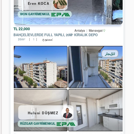
Eren KOCA
EPA
DİNAMİK
WON GAYRİMENKUL
GAYRİMENKUL
EPA
22,000 TL
Antalya
Manavgat
PRESTİJ
BAHÇELIEVLERDE FULL YAPILI, 20M² KIRALIK DEPO
2
مستودع
20m²
1
GAYRİMENKUL
EPA
للإيجار
FİLO
3
GAYRİMENKUL
EPA
YATIRIM
GAYRİMENKUL
EPA
KENT
GAYRİMENKUL
EPA
Hulusi DÜŞMEZ
STEP
IN
GAYRİMENKUL
RÜZGAR GAYRİMENKUL
EPA