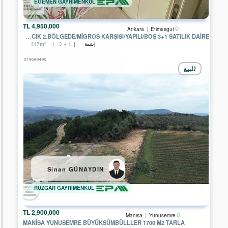
EGEMEN GAYRİMENKUL
4,950,000 TL
Ankara
Etimesgut
YAPRACIK 2.BÖLGEDE/MİGROS KARŞISI/YAPILI/BOŞ 3+1 SATILIK DAİRE
شقة
117m²
3 + 1
للبيع
Sinan GÜNAYDIN
RÜZGAR GAYRİMENKUL
2,900,000 TL
Manisa
Yunusemre
MANISA YUNUSEMRE BÜYÜKSÜMBÜLLLER 1700 M2 TARLA