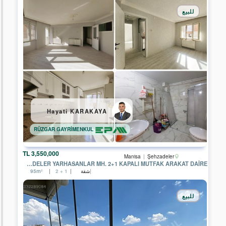
للبيع
أرض
مخصصة
للصناعه
فقط
أرض
مختلفة
أرض
متجر
شقة
Hayati KARAKAYA
مستودع
RÜZGAR GAYRİMENKUL
الشركات
3,550,000 TL
Manisa
Şehzadeler
EPA
MANISA ŞEHZADELER YARHASANLAR MH. 2+1 KAPALI MUTFAK ARAKAT DAIRE
YAŞAMKENT
شقة
95m²
2 + 1
TEMSİLCİLİĞİ
EPA
للبيع
ÇANKAYA
TEMSİLCİLİĞİ
EPA