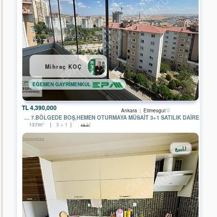
ÜMİTKÖY
TEMSİLCİLİĞİ
EPA
ÇAYYOLU
TEMSİLCİLİĞİ
EPA
Mihraç KOÇ
PUSULA
ERYAMAN
TEMSİLCİLİĞİ
EGEMEN GAYRİMENKUL
EPA
GENEL
4,390,000 TL
Ankara
Etimesgut
MÜDÜRLÜK
YAPRACIK 7.BÖLGEDE BOŞ,HEMEN OTURMAYA MÜSAİT 3+1 SATILIK DAİRE
شقة
137m²
3 + 1
EPA
A.Ş.
CENGİZ
للبيع
EREN
EMLAK
EPA
İSTANBUL
ULUS
TEMSİLCİLİĞİ
EPA
GÖLBAŞI