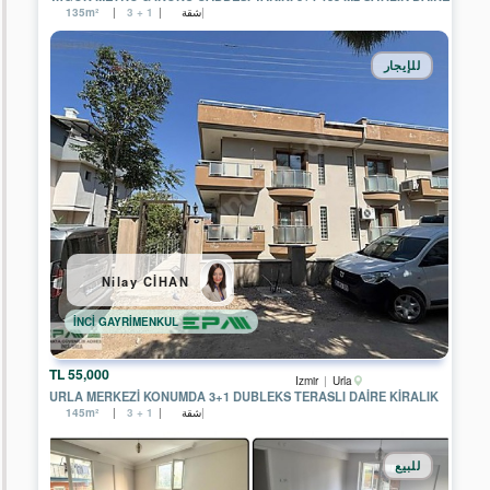
KONUT
شقة
135m²
3 + 1
GAYRİMENKUL
EPA
للإيجار
KAYA
GAYRİMENKUL
EPA
ARMA
GAYRİMENKUL
EPA
ANTALYA
TKT
GAYRİMENKUL
Nilay CİHAN
EPA
DİYARBAKIR
TEMSİLCİLİĞİ
İNCİ GAYRİMENKUL
EPA
CLASS
55,000 TL
Izmir
Urla
GAYRİMENKUL
URLA MERKEZI KONUMDA 3+1 DUBLEKS TERASLI DAIRE KIRALIK
شقة
145m²
3 + 1
EPA
LION
GAYRİMENKUL
للبيع
EPA