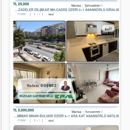
25,000 TL
YE-
Manisa
Şehzadeler
KA
MANISA ŞEHZADELER DILŞIKAR MH.CADDE ÜZERI 2+1 ASANSÖRLÜ KIRALIK
GAYRİMENKUL
شقة
110m²
2 + 1
EPA
PASTEL
للبيع
GAYRİMENKUL
EPA
RÜZGAR
GAYRİMENKUL
EPA
YATIRIM
PARK
GAYRİMENKUL
EPA
RUZGAR
Hulusi DÜŞMEZ
2
GAYRİMENKUL
RÜZGAR GAYRİMENKUL
EPA
KOÇYİĞİT
5,000,000 TL
GAYRİMENKUL
Manisa
Yunusemre
MANISA MIMAR SINAN BULVARI ÜZERI 3+1 ARA KAT ASANSÖRLÜ SATILIK
شقة
110m²
3 + 1
EPA
İPEKYOL
GAYRİMENKUL