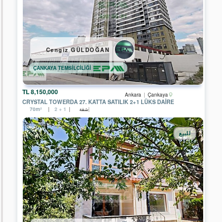
Çankırı
Çorum
Cengiz GÜLDOĞAN
Denizli
ÇANKAYA TEMSİLCİLİĞİ
Edirne
Eskişehir
8,150,000 TL
Ankara
Çankaya
CRYSTAL TOWERDA 27. KATTA SATILIK 2+1 LÜKS DAİRE
شقة
70m²
2 + 1
Kırklareli
Kocaeli
للبيع
Rize
Sakarya
Trabzon
Kırıkkale