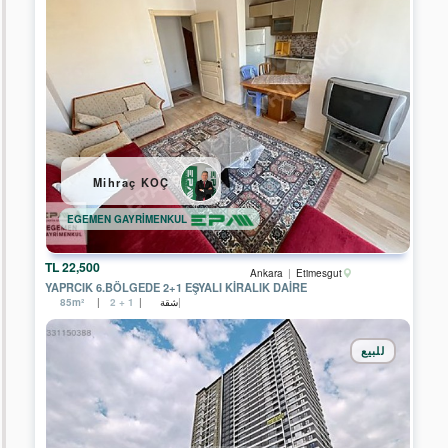
Kayseri
Manisa
Muğla
Nevşehir
Tekirdağ
Mihraç KOÇ
Van
EGEMEN GAYRİMENKUL
Bayburt
22,500 TL
Ankara
Etimesgut
Yalova
YAPRCIK 6.BÖLGEDE 2+1 EŞYALI KİRALIK DAİRE
شقة
85m²
2 + 1
Düzce
للبيع
Balıkesir
Bolu
Çanakkale