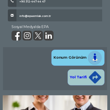
+90 312-447 44 47
info@epaemlak.com.tr
Sosyal Medya'da EPA
Konum Görünüm
Yol Tarifi