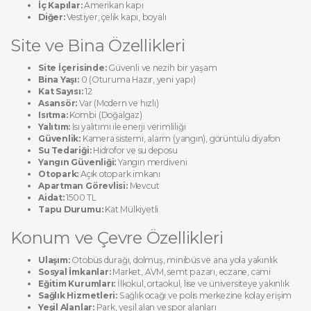
İç Kapılar:
Amerikan kapı
Diğer:
Vestiyer, çelik kapı, boyalı
Site ve Bina Özellikleri
Site İçerisinde:
Güvenli ve nezih bir yaşam
Bina Yaşı:
0 (Oturuma Hazır, yeni yapı)
Kat Sayısı:
12
Asansör:
Var (Modern ve hızlı)
Isıtma:
Kombi (Doğalgaz)
Yalıtım:
Isı yalıtımı ile enerji verimliliği
Güvenlik:
Kamera sistemi, alarm (yangın), görüntülü diyafon
Su Tedariği:
Hidrofor ve su deposu
Yangın Güvenliği:
Yangın merdiveni
Otopark:
Açık otopark imkanı
Apartman Görevlisi:
Mevcut
Aidat:
1500 TL
Tapu Durumu:
Kat Mülkiyetli
Konum ve Çevre Özellikleri
Ulaşım:
Otobüs durağı, dolmuş, minibüs ve ana yola yakınlık
Sosyal İmkanlar:
Market, AVM, semt pazarı, eczane, cami
Eğitim Kurumları:
İlkokul, ortaokul, lise ve üniversiteye yakınlık
Sağlık Hizmetleri:
Sağlık ocağı ve polis merkezine kolay erişim
Yeşil Alanlar:
Park, yeşil alan ve spor alanları