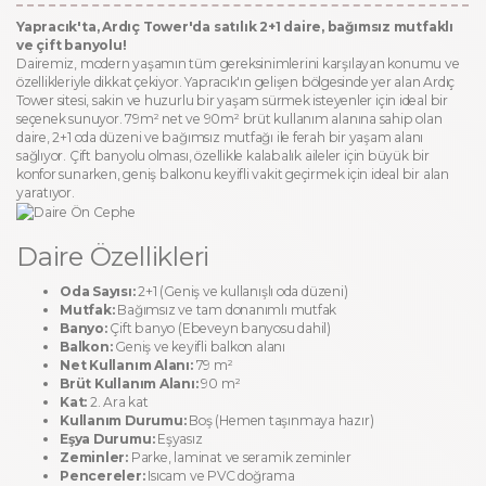
Yapracık'ta, Ardıç Tower'da satılık 2+1 daire, bağımsız mutfaklı
ve çift banyolu!
Dairemiz, modern yaşamın tüm gereksinimlerini karşılayan konumu ve
özellikleriyle dikkat çekiyor. Yapracık'ın gelişen bölgesinde yer alan Ardıç
Tower sitesi, sakin ve huzurlu bir yaşam sürmek isteyenler için ideal bir
seçenek sunuyor. 79m² net ve 90m² brüt kullanım alanına sahip olan
daire, 2+1 oda düzeni ve bağımsız mutfağı ile ferah bir yaşam alanı
sağlıyor. Çift banyolu olması, özellikle kalabalık aileler için büyük bir
konfor sunarken, geniş balkonu keyifli vakit geçirmek için ideal bir alan
yaratıyor.
Daire Özellikleri
Oda Sayısı:
2+1 (Geniş ve kullanışlı oda düzeni)
Mutfak:
Bağımsız ve tam donanımlı mutfak
Banyo:
Çift banyo (Ebeveyn banyosu dahil)
Balkon:
Geniş ve keyifli balkon alanı
Net Kullanım Alanı:
79 m²
Brüt Kullanım Alanı:
90 m²
Kat:
2. Ara kat
Kullanım Durumu:
Boş (Hemen taşınmaya hazır)
Eşya Durumu:
Eşyasız
Zeminler:
Parke, laminat ve seramik zeminler
Pencereler:
Isıcam ve PVC doğrama