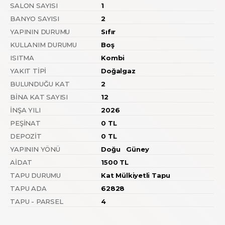
SALON SAYISI
1
BANYO SAYISI
2
YAPININ DURUMU
Sıfır
KULLANIM DURUMU
Boş
ISITMA
Kombi
YAKIT TIPI
Doğalgaz
BULUNDUĞU KAT
2
BINA KAT SAYISI
12
İNŞA YILI
2026
PEŞINAT
0 TL
DEPOZIT
0 TL
YAPININ YÖNÜ
Doğu
Güney
AIDAT
1500 TL
TAPU DURUMU
Kat Mülkiyetli Tapu
TAPU ADA
62828
TAPU - PARSEL
4