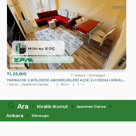
Mihraç KOÇ
EGEMEN GAYRİMENKUL
TL
25,000
Ankara
Etimesgut
YAPRACIK 2.BÖLGEDE ABONELİKLERİ AÇIK 2+1 EŞYALI KİRALIK DAİRE
Konut
Apartman Dairesi
85m²
2 + 1
Ara
Kiralık-Konut
Apartman Dairesi
Ankara
Etimesgut