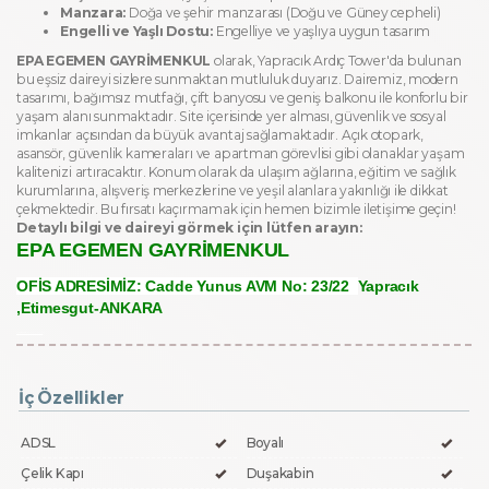
Manzara:
Doğa ve şehir manzarası (Doğu ve Güney cepheli)
Engelli ve Yaşlı Dostu:
Engelliye ve yaşlıya uygun tasarım
EPA EGEMEN GAYRİMENKUL
olarak, Yapracık Ardıç Tower'da bulunan
bu eşsiz daireyi sizlere sunmaktan mutluluk duyarız. Dairemiz, modern
tasarımı, bağımsız mutfağı, çift banyosu ve geniş balkonu ile konforlu bir
yaşam alanı sunmaktadır. Site içerisinde yer alması, güvenlik ve sosyal
imkanlar açısından da büyük avantaj sağlamaktadır. Açık otopark,
asansör, güvenlik kameraları ve apartman görevlisi gibi olanaklar yaşam
kalitenizi artıracaktır. Konum olarak da ulaşım ağlarına, eğitim ve sağlık
kurumlarına, alışveriş merkezlerine ve yeşil alanlara yakınlığı ile dikkat
çekmektedir. Bu fırsatı kaçırmamak için hemen bizimle iletişime geçin!
Detaylı bilgi ve daireyi görmek için lütfen arayın:
EPA EGEMEN GAYRİMENKUL
OFİS ADRESİMİZ:
Cadde Yunus AVM No: 23/22
Yapracık
,Etimesgut-ANKARA
Bu ilan
Emlak Asistanım
CRM Programı tarafından otomatik entegre edilmiştir.
İç Özellikler
ADSL
Boyalı
Çelik Kapı
Duşakabin