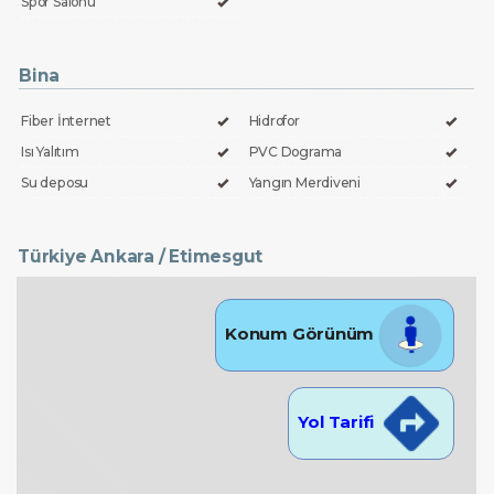
Spor Salonu
Bina
Fiber İnternet
Hidrofor
Isı Yalıtım
PVC Dograma
Su deposu
Yangın Merdiveni
Türkiye Ankara / Etimesgut
Konum Görünüm
Yol Tarifi