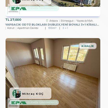
EGEMEN GAYRİMENKUL
TL
27,000
Ankara
Etimesgut
Yapracık Mah.
YAPRACIK ODTÜ BLOKLARI DUBLEX,YENİ BOYALI 3+1 KİRALIK DAİRE
Konut
Apartman Dairesi
130m²
3 + 1
KIRALIK
Mihraç KOÇ
EGEMEN GAYRİMENKUL