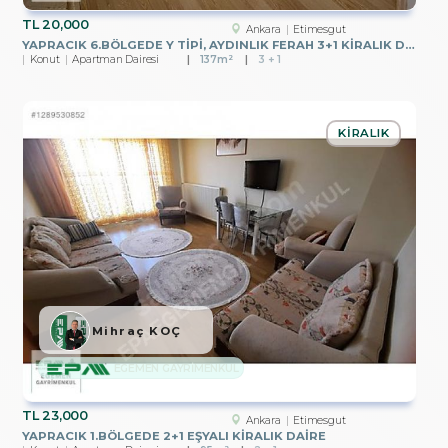
TL
20,000
Ankara
Etimesgut
YAPRACIK 6.BÖLGEDE Y TİPİ, AYDINLIK FERAH 3+1 KİRALIK DAİRE
Konut
Apartman Dairesi
137m²
3 + 1
KIRALIK
Mihraç KOÇ
EGEMEN GAYRİMENKUL
TL
23,000
Ankara
Etimesgut
YAPRACIK 1.BÖLGEDE 2+1 EŞYALI KİRALIK DAİRE