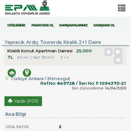
OFİSLERİMİZ
FRANCHISE OL
DANIŞMANLARIMIZ
DANIŞMAN OL
Yapracık Ardıç Towerda Kiralık 2+1 Daire
25,000
Kiralık Konut Apartman Dairesi
TL
90 m²
( Net 79 m²)
2 + 1
Türkiye Ankara / Etimesgut
Ref.No:
649728
/ İlan No:
f-1094370-21
Son Güncelleme:
14/04/2026
Yazdır (PDF)
Ana Bilgi
ODA SAYISI
2