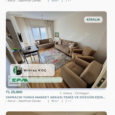
Konut
Apartman Dairesi
95m²
2 + 1
KIRALIK
Mihraç KOÇ
EGEMEN GAYRİMENKUL
TL
25,000
Ankara
Etimesgut
YAPRACIK YUNUS MARKET ARKASI,TEMİZ VE DÜZGÜN EŞYALI 2+1 KİRALIK
Konut
Apartman Dairesi
85m²
2 + 1