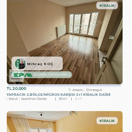
KIRALIK
Mihraç KOÇ
EGEMEN GAYRİMENKUL
TL
20,000
Ankara
Etimesgut
YAPRACIK 2.BÖLGE/MİGROS KARŞISI 2+1 KİRALIK DAİRE
Konut
Apartman Dairesi
85m²
2 + 1
KIRALIK