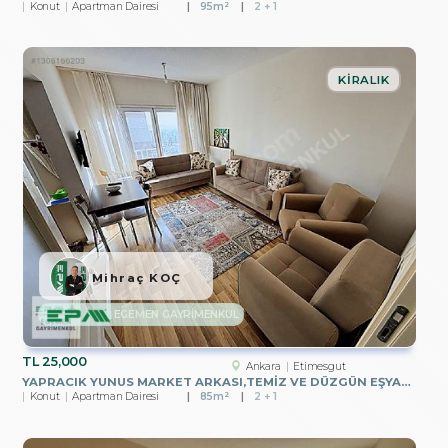
Konut
Apartman Dairesi
95m²
2 + 1
KIRALIK
Mihraç KOÇ
EGEMEN GAYRİMENKUL
TL
25,000
Ankara
Etimesgut
YAPRACIK YUNUS MARKET ARKASI,TEMİZ VE DÜZGÜN EŞYALI 2+1 KİRALIK
Konut
Apartman Dairesi
85m²
2 + 1