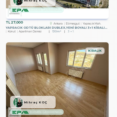
Mihraç KOÇ
EGEMEN GAYRİMENKUL
TL
27,000
Ankara
Etimesgut
Yapracık Mah.
YAPRACIK ODTÜ BLOKLARI DUBLEX,YENİ BOYALI 3+1 KİRALIK DAİRE
Konut
Apartman Dairesi
130m²
3 + 1
KIRALIK
Mihraç KOÇ
EGEMEN GAYRİMENKUL