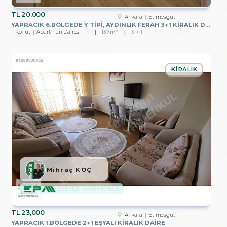
TL
20,000
Ankara
Etimesgut
YAPRACIK 6.BÖLGEDE Y TİPİ, AYDINLIK FERAH 3+1 KİRALIK DAİRE
Konut
Apartman Dairesi
137m²
3 + 1
KIRALIK
Mihraç KOÇ
EGEMEN GAYRİMENKUL
TL
23,000
Ankara
Etimesgut
YAPRACIK 1.BÖLGEDE 2+1 EŞYALI KİRALIK DAİRE