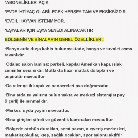
*ABONELİKLERİ AÇIK
*EVDE İHTİYAÇ OLABİLECEK HERŞEY TAM VE EKSİKSİZDİR.
*EVCİL HAYVAN İSTENMİYOR.
*EŞYALAR İÇİN EŞYA SENEDİ ALINACAKTIR
BÖLGENİN VE BİNALARIN GENEL ÖZELLİKLERİ:
·Banyolarda duşa kabin bulunmaktadır, banyo ve tuvalet asma
tavanlıdır.
·Odalar, salon laminat parkeli, kapılar Amerikan kapı, ıslak
zeminler seramiktir. Mutfakta hazır mutfak dolapları ve
aspiratör mevcuttur.
·Daireler çelik kapılı ve pencereleri pvc doğramadır.
·Binalarda ısı yalıtımı bulunmakta ve merkezi sistem(ısı pay
ölçerli) ile ısınmalıdır.
·Merkezi uydu yayını mevcuttur.
·Bina girişleri şifreli ve güvenlik kameraları mevcuttur.
·Bölgede otobüs durakları, semt pazarı, alışveriş merkezleri,
marketler,okullar, kreş, sağlık ocakları, spor salonu aktiftir