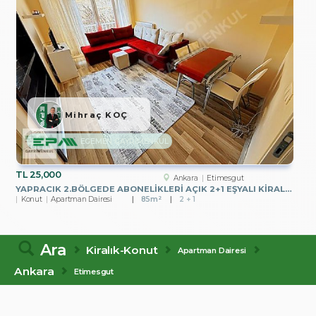
Mihraç KOÇ
EGEMEN GAYRİMENKUL
TL
25,000
Ankara
Etimesgut
YAPRACIK 2.BÖLGEDE ABONELİKLERİ AÇIK 2+1 EŞYALI KİRALIK DAİRE
Konut
Apartman Dairesi
85m²
2 + 1
Ara
Kiralık-Konut
Apartman Dairesi
Ankara
Etimesgut