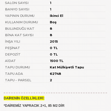
SALON SAYISI
1
BANYO SAYISI
1
YAPININ DURUMU
Ikinci El
KULLANIM DURUMU
Boş
BULUNDUĞU KAT
8
BINA KAT SAYISI
8
İNŞA YILI
2015
PEŞINAT
0 TL
DEPOZIT
0 TL
AIDAT
1500 TL
TAPU DURUMU
Kat Mülkiyetli Tapu
TAPU ADA
62748
TAPU - PARSEL
2
DAİRENİN ÖZELLİKLERİ:
*DAİREMİZ YAPRACIK 2+1, 85 M2 DİR