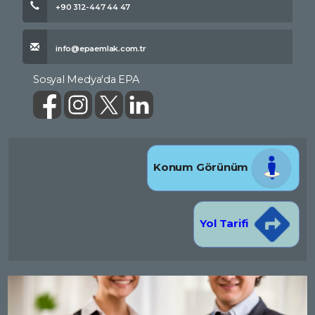
+90 312-447 44 47
info@epaemlak.com.tr
Sosyal Medya'da EPA
Konum Görünüm
Yol Tarifi