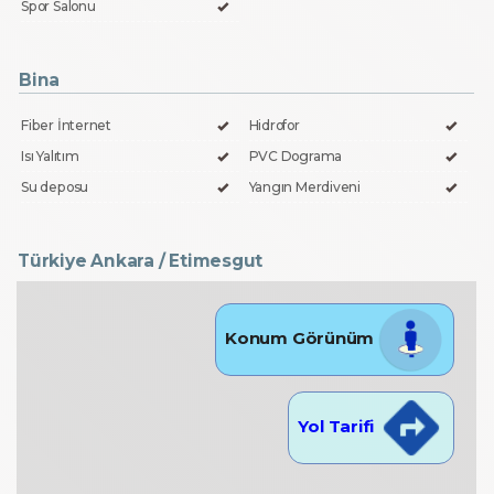
Spor Salonu
Bina
Fiber İnternet
Hidrofor
Isı Yalıtım
PVC Dograma
Su deposu
Yangın Merdiveni
Türkiye Ankara / Etimesgut
Konum Görünüm
Yol Tarifi