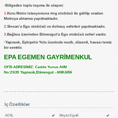
·Bölgeden toplu taşıma ile ulaşım:
1.
Koru Metro istasyonuna ring otobüsü ile gidilip oradan
Metroya aktarma yapılmaktadır.
2.
Sincan’a Ego otobüsü ve dolmuş seferleri yapılmaktadır.
3.
Bağlıca üzerinden Etimesgut’a Ego otobüsü seferi vardır.
·Yapracık, Eşkişehir Yolu üzerinde nezih, düzenli, havası temiz
bir semttir.
EPA EGEMEN GAYRİMENKUL
OFİS ADRESİMİZ:
Cadde Yunus AVM
No:23/20
Yapracık,Etimesgut - ANKARA
Bu ilan
Emlak Asistanım
CRM Programı tarafından otomatik entegre edilmiştir.
İç Özellikler
ADSL
Beyaz Eşyalı