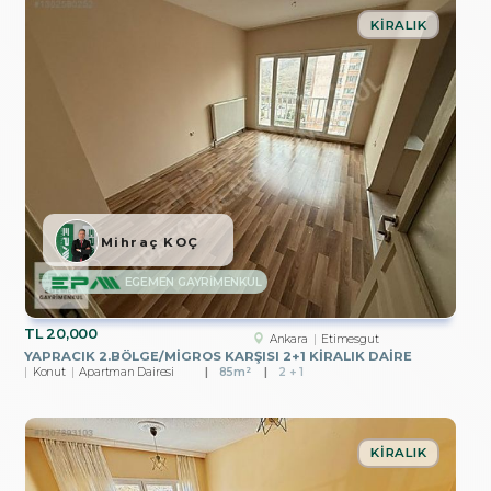
KIRALIK
Mihraç KOÇ
EGEMEN GAYRİMENKUL
TL
20,000
Ankara
Etimesgut
YAPRACIK 2.BÖLGE/MİGROS KARŞISI 2+1 KİRALIK DAİRE
Konut
Apartman Dairesi
85m²
2 + 1
KIRALIK