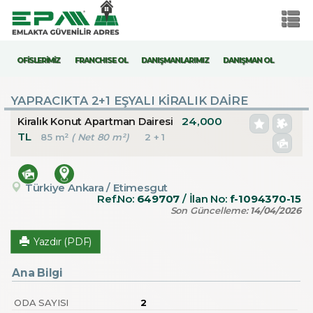
OFİSLERİMİZ
FRANCHISE OL
DANIŞMANLARIMIZ
DANIŞMAN OL
YAPRACIKTA 2+1 EŞYALI KİRALIK DAİRE
24,000
Kiralık Konut Apartman Dairesi
TL
85 m²
( Net 80 m²)
2 + 1
Türkiye Ankara / Etimesgut
Ref.No:
649707
/ İlan No:
f-1094370-15
Son Güncelleme:
14/04/2026
Yazdır (PDF)
Ana Bilgi
ODA SAYISI
2