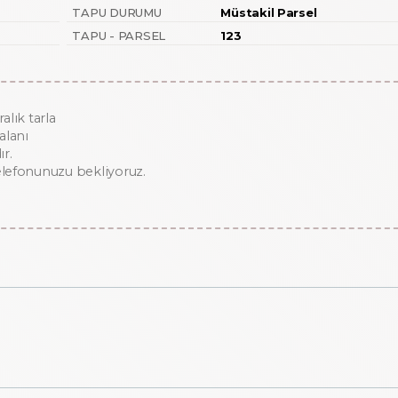
TAPU DURUMU
Müstakil Parsel
TAPU - PARSEL
123
lık tarla
alanı
dır.
 telefonunuzu bekliyoruz.