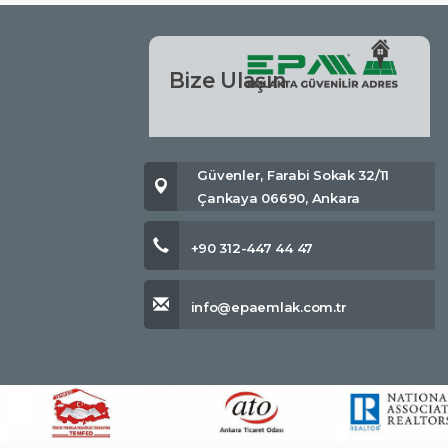
Bize Ulaşın
Güvenler, Farabi Sokak 32/11
Çankaya 06690, Ankara
+90 312-447 44 47
info@epaemlak.com.tr