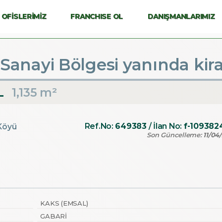
OFİSLERİMİZ
FRANCHISE OL
DANIŞMANLARIMIZ
anayi Bölgesi yanında kiral
L
1,135 m²
Ref.No:
649383
/ İlan No:
f-109382
 Köyü
Son Güncelleme:
11/04
KAKS (EMSAL)
GABARI