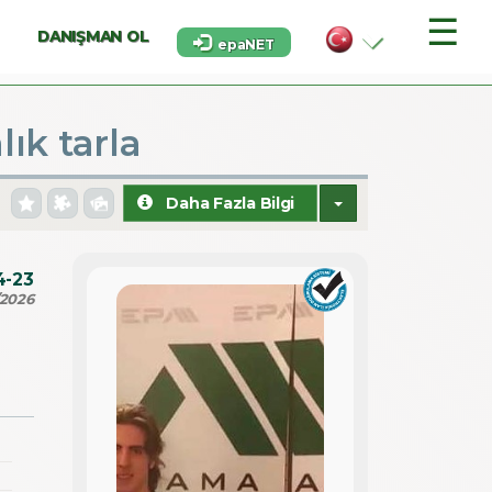
☰
DANIŞMAN OL
epaNET
ık tarla
Daha Fazla Bilgi
4-23
/2026