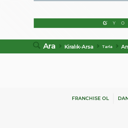
Y
Ara
Kiralık-Arsa
An
Tarla
FRANCHISE OL
DAN