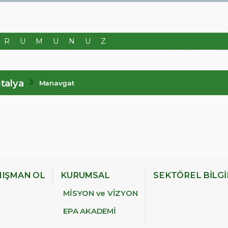
ORUMUNUZ
talya
Manavgat
IŞMAN OL
KURUMSAL
SEKTÖREL BİLG
MİSYON ve VİZYON
EPA AKADEMİ