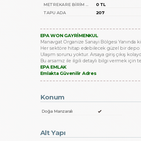
METREKARE BIRIM FIYATI
0 TL
TAPU ADA
207
EPA WON GAYRİMENKUL
Manavgat Organize Sanayi Bölgesi Yanında kira
Her sektöre hitap edebilecek güzel bir depo 
Ulaşım sorunu yoktur. Arsaya giriş çıkış kolay
Bu arsamız ile ilgili detaylı bilgi vermek için
EPA EMLAK
Emlakta Güvenilir Adres
Bu ilan
Emlak Asistanım
CRM Programı tarafından otomatik entegre edilmiştir.
Konum
Doğa Manzaralı
Alt Yapı