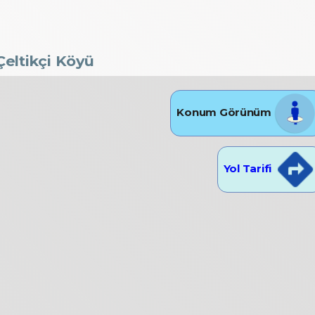
Çeltikçi Köyü
Konum Görünüm
Yol Tarifi