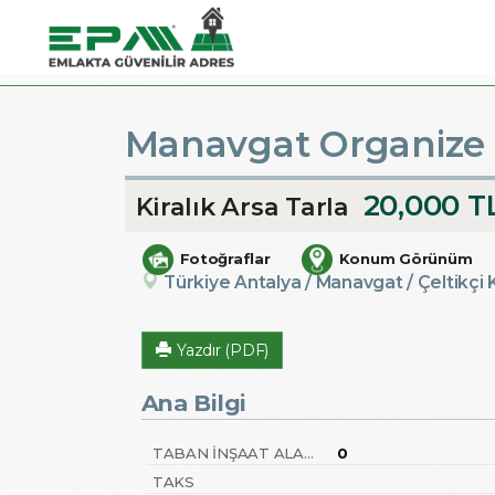
Manavgat Organize S
20,000 T
Kiralık Arsa Tarla
Fotoğraflar
Konum Görünüm
Türkiye Antalya / Manavgat
/ Çeltikçi
Yazdır (PDF)
Ana Bilgi
TABAN İNŞAAT ALANI
0
TAKS