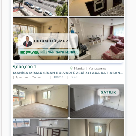
EPA
YAŞAMKENT
TEMSİLCİLİĞİ
EPA
ÇANKAYA
TEMSİLCİLİĞİ
Hulusi DÜŞMEZ
EPA
ÜMİTKÖY
RÜZGAR GAYRİMENKUL
TEMSİLCİLİĞİ
EPA
5,000,000 TL
ÇAYYOLU
Manisa
Yunusemre
TEMSİLCİLİĞİ
MANISA MIMAR SINAN BULVARI ÜZERI 3+1 ARA KAT ASANSÖRLÜ SATILIK
Apartman Dairesi
110m²
3 + 1
EPA
PUSULA
ERYAMAN
SATILIK
TEMSİLCİLİĞİ
EPA
GENEL
MÜDÜRLÜK
EPA
A.Ş.
CENGİZ