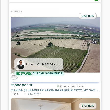
m²
SATILIK
Oda
Sayısı
Şehir
Sinan GÜNAYDIN
/
İlçe
RÜZGAR GAYRİMENKUL
/
Semt
75,000,000 TL
Manisa
Şehzadeler
MANISA ŞEHZADELER KAZIM KARABEKIR 33777 M2 SATILIK BAĞ
Afyonkarahisar
Tarla
33,777m²
Ankara
SATILIK