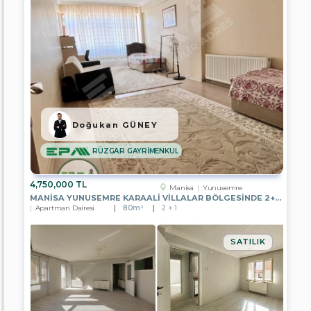
Antalya
Aydın
Mersin
İstanbul
İzmir
Doğukan GÜNEY
Kayseri
RÜZGAR GAYRİMENKUL
Manisa
4,750,000 TL
Manisa
Yunusemre
Muğla
MANISA YUNUSEMRE KARAALI VILLALAR BÖLGESINDE 2+1 BAHÇE ZEMIN
Apartman Dairesi
80m²
2 + 1
Nevşehir
SATILIK
Tekirdağ
Van
Bayburt