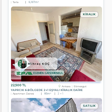
Tarla
6,167m²
EPA
İNCİ
GAYRİMENKUL
KIRALIK
EPA
KULE
GAYRİMENKUL
EPA
KONUT
GAYRİMENKUL
EPA
KAYA
GAYRİMENKUL
Mihraç KOÇ
EPA
ARMA
EGEMEN GAYRİMENKUL
GAYRİMENKUL
EPA
22,500 TL
ANTALYA
Ankara
Etimesgut
TKT
YAPRCIK 6.BÖLGEDE 2+1 EŞYALI KİRALIK DAİRE
GAYRİMENKUL
Apartman Dairesi
85m²
2 + 1
EPA
DİYARBAKIR
SATILIK
TEMSİLCİLİĞİ