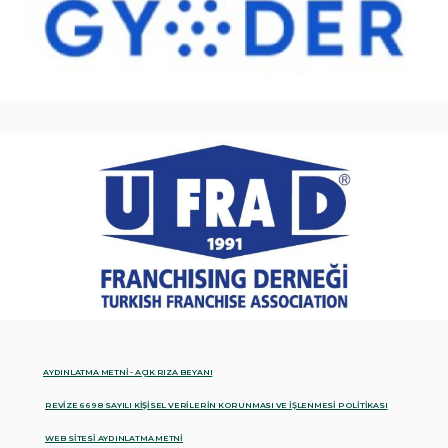
AYDINLATMA METNİ - AÇIK RIZA BEYANI
REVİZE 6698 SAYILI KİŞİSEL VERİLERİN KORUNMASI VE İŞLENMESİ POLİTİKASI
WEB SİTESİ AYDINLATMA METNİ