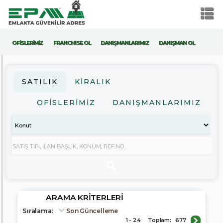
OFİSLERİMİZ
FRANCHISE OL
DANIŞMANLARIMIZ
DANIŞMAN OL
ARAMA
KRITERLERI
SATILIK
KIRALIK
Satılık
OFİSLERİMİZ
DANIŞMANLARIMIZ
Kiralık
Konut
İş
Yeri
Arsa
Fiyat
ARAMA KRITERLERI
Sıralama:
Son Güncelleme
1 - 24
Toplam:
677