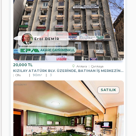
EPA
DMS
GAYRİMENKUL
EPA
AREN
GAYRİMENKUL
Erol DEMİR
EPA
GÖKOVA
AKARE GAYRİMENKUL
GAYRİMENKUL
EPA
20,000 TL
WON
Ankara
Çankaya
GAYRİMENKUL
KIZILAY ATATÜRK BLV. ÜZERINDE, BATIHAN İŞ MERKEZINDE, 6.KATTA
Ofis
90m²
3
EPA
DEPA
REAL
SATILIK
ESTATE
EPA
EGEMEN
GAYRİMENKUL
EPA
ELİT
GAYRİMENKUL