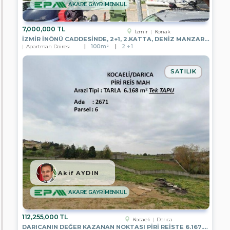
EPA
AKARE GAYRİMENKUL
DATÇA
TEMSİLCİLİĞİ
7,000,000 TL
İzmir
Konak
EPA
İZMIR İNÖNÜ CADDESINDE, 2+1, 2.KATTA, DENIZ MANZARALI
ADA
Apartman Dairesi
100m²
2 + 1
GAYRİMENKUL
EPA
SATILIK
TUNA
İNCE
GAYRİMENKUL
EPA
MERCAN
GAYRİMENKUL
EPA
WEST
GATE
EPA
Akif AYDIN
AKARE
GAYRİMENKUL
AKARE GAYRİMENKUL
EPA
LARA
112,255,000 TL
GAYRİMENKUL
Kocaeli
Darıca
DARICANIN DEĞER KAZANAN NOKTASI PIRI REISTE 6.167.82 M2 PARSEL