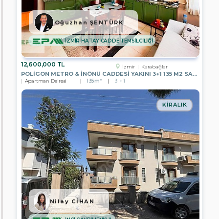
EPA
KYC
Oğuzhan ŞENTÜRK
GAYRİMENKUL
İZMİR HATAY CADDE TEMSİLCİLİĞİ
EPA
HOME
GAYRİMENKUL
12,600,000 TL
İzmir
Karabağlar
EPA
POLİGON METRO & İNÖNÜ CADDESİ YAKINI 3+1 135 M2 SATILIK DAİRE
DETAY
Apartman Dairesi
135m²
3 + 1
GAYRİMENKUL
EPA
KIRALIK
STC
Gayrimenkul
HERA
Global
EPA
EXTRA
GAYRİMENKUL
EPA
BOSPHORUS
Nilay CİHAN
EPA
NOBLE