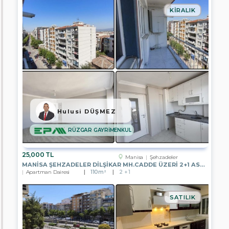
Arsa
KIRALIK
Toplu
Konut
Bahçe
Konut+Ticari
İmarlı
Arsa
Sanayi
İmarlı
Hulusi DÜŞMEZ
Arsa
RÜZGAR GAYRİMENKUL
Muhtelif
Arsa
25,000 TL
Depo
Manisa
Şehzadeler
MANISA ŞEHZADELER DILŞIKAR MH.CADDE ÜZERI 2+1 ASANSÖRLÜ KIRALIK
Apartman Dairesi
110m²
2 + 1
Apartman
Dairesi
SATILIK
Depo
Firmalar