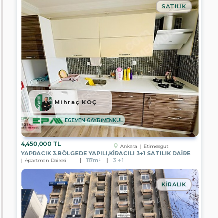
2
SATILIK
GAYRİMENKUL
EPA
KOÇYİĞİT
GAYRİMENKUL
EPA
İPEKYOL
GAYRİMENKUL
EPA
YZ
GAYRİMENKUL
Mihraç KOÇ
EPA
EGEMEN GAYRİMENKUL
ÖZYAŞAM
GAYRİMENKUL
4,450,000 TL
Ankara
Etimesgut
EPA
YAPRACIK 3.BÖLGEDE YAPILI,KİRACILI 3+1 SATILIK DAİRE
EMRE
Apartman Dairesi
117m²
3 + 1
KOÇ
GAYRİMENKUL
KIRALIK
EPA
REYHAN
YAVUZ
GAYRİMENKUL