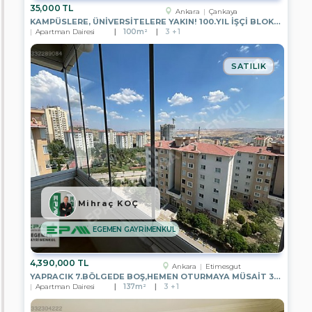
EPA
35,000 TL
Ankara
Çankaya
KENT
KAMPÜSLERE, ÜNİVERSİTELERE YAKIN! 100.YIL İŞÇI BLOKLARI`NDA 2+L
GAYRİMENKUL
Apartman Dairesi
100m²
3 + 1
EPA
STEP
SATILIK
IN
GAYRİMENKUL
EPA
YE-
KA
GAYRİMENKUL
EPA
PASTEL
GAYRİMENKUL
EPA
Mihraç KOÇ
RÜZGAR
GAYRİMENKUL
EGEMEN GAYRİMENKUL
EPA
YATIRIM
4,390,000 TL
PARK
Ankara
Etimesgut
GAYRİMENKUL
YAPRACIK 7.BÖLGEDE BOŞ,HEMEN OTURMAYA MÜSAİT 3+1 SATILIK DAİRE
Apartman Dairesi
137m²
3 + 1
EPA
RUZGAR