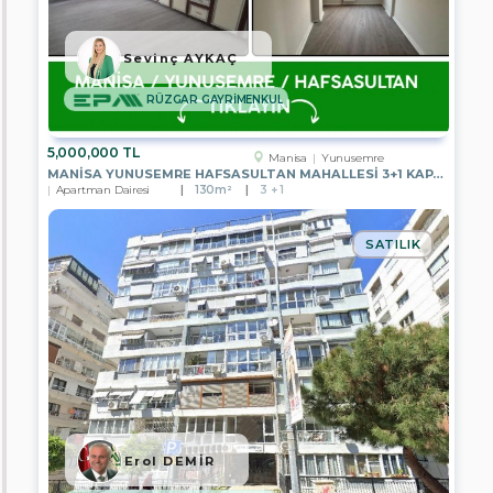
EREN
EMLAK
Sevinç AYKAÇ
EPA
İSTANBUL
ULUS
RÜZGAR GAYRİMENKUL
TEMSİLCİLİĞİ
EPA
5,000,000 TL
Manisa
Yunusemre
GÖLBAŞI
MANISA YUNUSEMRE HAFSASULTAN MAHALLESI 3+1 KAPALI MUTFAK SATILIK
TEMSİLCİLİĞİ
Apartman Dairesi
130m²
3 + 1
EPA
BODRUM
SATILIK
YALIKAVAK
TEMSİLCİLİĞİ
EPA
İZMİR
HATAY
CADDE
TEMSİLCİLİĞİ
EPA
EGE
BÖLGESİ
MERKEZ
Erol DEMİR
OFİSİ