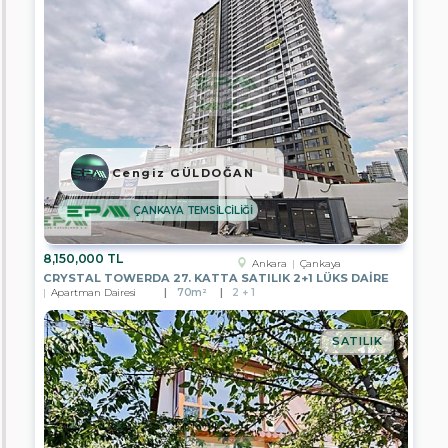
EPA
CLASS
GAYRİMENKUL
EPA
LION
GAYRİMENKUL
EPA
ALİYA
Cengiz GÜLDOĞAN
GAYRİMENKUL
EPA
ÇANKAYA TEMSİLCİLİĞİ
SİNCAN
TOKİ
TEMSİLCİLİĞİ
8,150,000 TL
Ankara
Çankaya
CRYSTAL TOWERDA 27. KATTA SATILIK 2+1 LÜKS DAİRE
EPA
Apartman Dairesi
70m²
2 + 1
TÜRKCAN
GAYRİMENKUL
SATILIK
EPA
ERCİYES
GAYRİMENKUL
EPA
PRESTİJ
GAYRİMENKUL