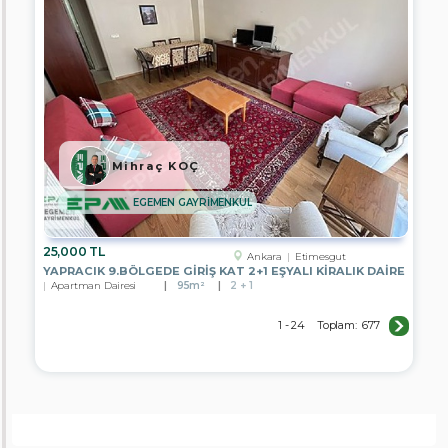
Mihraç KOÇ
EGEMEN GAYRİMENKUL
25,000 TL
Ankara
Etimesgut
YAPRACIK 9.BÖLGEDE GİRİŞ KAT 2+1 EŞYALI KİRALIK DAİRE
Apartman Dairesi
95m²
2 + 1
1 - 24
Toplam:
677