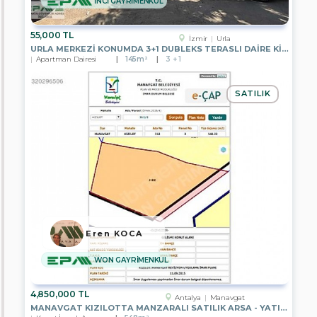
İNCİ GAYRİMENKUL
CİTY
55,000 TL
EPA
İzmir
Urla
DORUK
URLA MERKEZI KONUMDA 3+1 DUBLEKS TERASLI DAIRE KIRALIK
Apartman Dairesi
145m²
3 + 1
Ara
SATILIK
Eren KOCA
WON GAYRİMENKUL
4,850,000 TL
Antalya
Manavgat
MANAVGAT KIZILOTTA MANZARALI SATILIK ARSA - YATIRIM FIRSATI