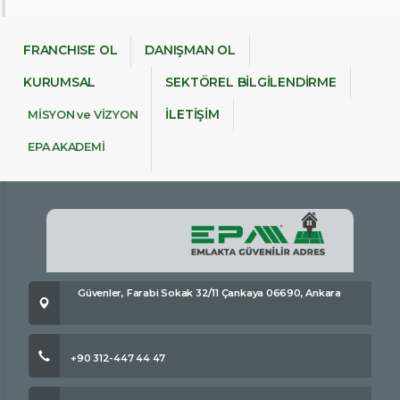
FRANCHISE OL
DANIŞMAN OL
KURUMSAL
SEKTÖREL BİLGİLENDİRME
İLETİŞİM
MİSYON ve VİZYON
EPA AKADEMİ
Güvenler, Farabi Sokak 32/11 Çankaya 06690, Ankara
+90 312-447 44 47