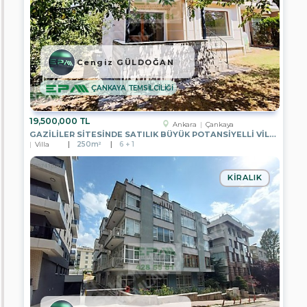
EPA
POYRAZ
GAYRİMENKUL
Cengiz GÜLDOĞAN
EPA
FİLO
GAYRİMENKUL
ÇANKAYA TEMSİLCİLİĞİ
EPA
GARANTİ
19,500,000 TL
Ankara
Çankaya
GRUP
GAZİLİLER SİTESİNDE SATILIK BÜYÜK POTANSİYELLİ VİLLA
GAYRİMENKUL
Villa
250m²
6 + 1
EPA
UĞUR
GAYRİMENKUL
KIRALIK
EPA
SAGEM
GAYRİMENKUL
EPA
CITY
GAYRİMENKUL
EPA
FİLO
2