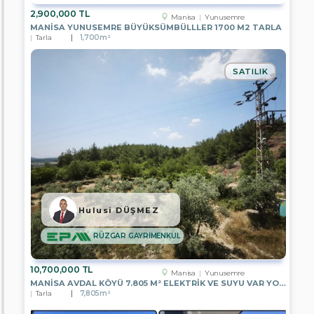
Komple
2,900,000 TL
Manisa
Yunusemre
Bina
MANISA YUNUSEMRE BÜYÜKSÜMBÜLLLER 1700 M2 TARLA
Tarla
1,700m²
Ofis
Plaza
SATILIK
Katı
Dükkan
İş
Hanı
Katı
Fabrika
Villa
Hulusi DÜŞMEZ
Ticari
RÜZGAR GAYRİMENKUL
İmarlı
Arsa
10,700,000 TL
Manisa
Yunusemre
Tarla
MANISA AVDAL KÖYÜ 7.805 M² ELEKTRIK VE SUYU VAR YOLA CEPHELI
Tarla
7,805m²
Konut
İmarlı