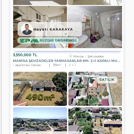
Yalova
Düzce
Hayati KARAKAYA
Balıkesir
RÜZGAR GAYRİMENKUL
Bolu
Çanakkale
3,550,000 TL
Manisa
Şehzadeler
MANISA ŞEHZADELER YARHASANLAR MH. 2+1 KAPALI MUTFAK ARAKAT DAIRE
Çankırı
Apartman Dairesi
95m²
2 + 1
Çorum
SATILIK
Denizli
Edirne
Eskişehir
Kırklareli