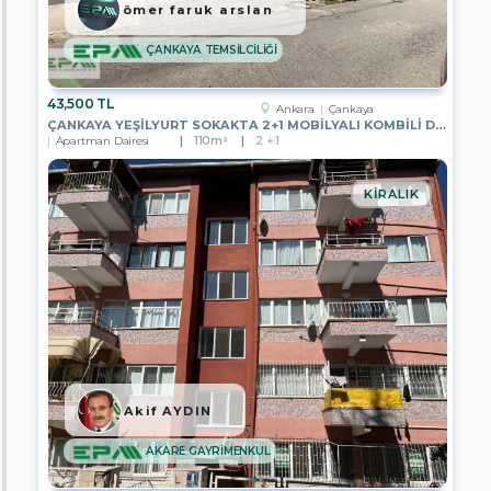
ömer faruk arslan
GAYRİMENKUL
ÇANKAYA TEMSİLCİLİĞİ
EPA
ELİSA
GAYRİMENKUL
43,500 TL
Ankara
Çankaya
EPA
ÇANKAYA YEŞİLYURT SOKAKTA 2+1 MOBİLYALI KOMBİLİ DAİRE
BENGİ
Apartman Dairesi
110m²
2 + 1
GAYRİMENKUL
EPA
KIRALIK
DİNAMİK
GAYRİMENKUL
EPA
PRESTİJ
2
GAYRİMENKUL
EPA
FİLO
3
GAYRİMENKUL
Akif AYDIN
EPA
YATIRIM
AKARE GAYRİMENKUL
GAYRİMENKUL