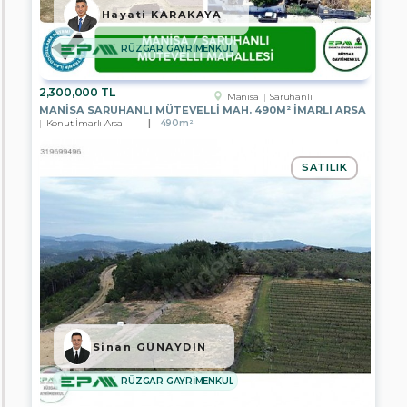
Kocaeli
Hayati KARAKAYA
Rize
RÜZGAR GAYRİMENKUL
Sakarya
2,300,000 TL
Manisa
Saruhanlı
Trabzon
MANISA SARUHANLI MÜTEVELLI MAH. 490M² İMARLI ARSA
Konut İmarlı Arsa
490m²
Kırıkkale
SATILIK
Alt
Gruplar
Apartman
Dairesi
Residans
Villa
Müstakil
Sinan GÜNAYDIN
Ev
RÜZGAR GAYRİMENKUL
Yazlık