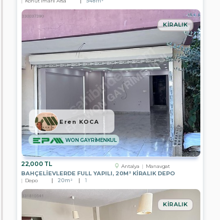
Konut İmarlı Arsa
548m²
KIRALIK
Eren KOCA
WON GAYRİMENKUL
22,000 TL
Antalya
Manavgat
BAHÇELIEVLERDE FULL YAPILI, 20M² KIRALIK DEPO
Depo
20m²
1
KIRALIK