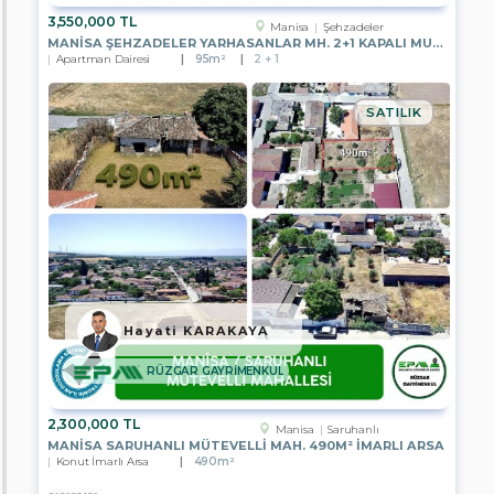
Komple
3,550,000 TL
Manisa
Şehzadeler
Bina
MANISA ŞEHZADELER YARHASANLAR MH. 2+1 KAPALI MUTFAK ARAKAT DAIRE
Apartman Dairesi
95m²
2 + 1
Ofis
Plaza
SATILIK
Katı
Dükkan
İş
Hanı
Katı
Fabrika
Villa
Hayati KARAKAYA
Ticari
RÜZGAR GAYRİMENKUL
İmarlı
Arsa
2,300,000 TL
Manisa
Saruhanlı
Tarla
MANISA SARUHANLI MÜTEVELLI MAH. 490M² İMARLI ARSA
Konut İmarlı Arsa
490m²
Konut
İmarlı