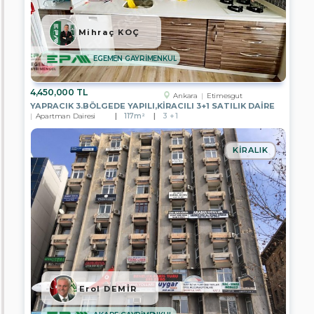
EPA
KYC
Mihraç KOÇ
GAYRİMENKUL
EGEMEN GAYRİMENKUL
EPA
HOME
GAYRİMENKUL
4,450,000 TL
Ankara
Etimesgut
EPA
YAPRACIK 3.BÖLGEDE YAPILI,KİRACILI 3+1 SATILIK DAİRE
DETAY
Apartman Dairesi
117m²
3 + 1
GAYRİMENKUL
EPA
KIRALIK
STC
Gayrimenkul
HERA
Global
EPA
EXTRA
GAYRİMENKUL
EPA
BOSPHORUS
Erol DEMİR
EPA
NOBLE