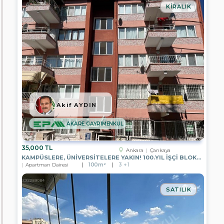
2
KIRALIK
GAYRİMENKUL
EPA
KOÇYİĞİT
GAYRİMENKUL
EPA
İPEKYOL
GAYRİMENKUL
EPA
YZ
GAYRİMENKUL
Akif AYDIN
EPA
AKARE GAYRİMENKUL
ÖZYAŞAM
GAYRİMENKUL
35,000 TL
Ankara
Çankaya
EPA
KAMPÜSLERE, ÜNİVERSİTELERE YAKIN! 100.YIL İŞÇI BLOKLARI`NDA 2+L
EMRE
Apartman Dairesi
100m²
3 + 1
KOÇ
GAYRİMENKUL
SATILIK
EPA
REYHAN
YAVUZ
GAYRİMENKUL