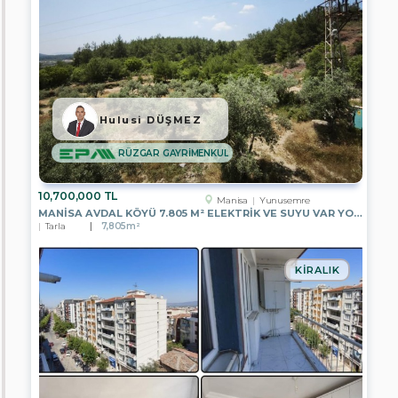
EPA
YAŞAMKENT
TEMSİLCİLİĞİ
EPA
ÇANKAYA
TEMSİLCİLİĞİ
Hulusi DÜŞMEZ
EPA
ÜMİTKÖY
RÜZGAR GAYRİMENKUL
TEMSİLCİLİĞİ
EPA
10,700,000 TL
ÇAYYOLU
Manisa
Yunusemre
TEMSİLCİLİĞİ
MANISA AVDAL KÖYÜ 7.805 M² ELEKTRIK VE SUYU VAR YOLA CEPHELI
Tarla
7,805m²
EPA
PUSULA
ERYAMAN
KIRALIK
TEMSİLCİLİĞİ
EPA
GENEL
MÜDÜRLÜK
EPA
A.Ş.
CENGİZ