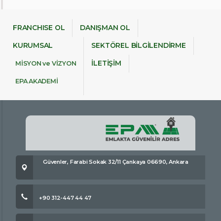
FRANCHISE OL
DANIŞMAN OL
KURUMSAL
SEKTÖREL BİLGİLENDİRME
İLETİŞİM
MİSYON ve VİZYON
EPA AKADEMİ
Güvenler, Farabi Sokak 32/11 Çankaya 06690, Ankara
+90 312-447 44 47