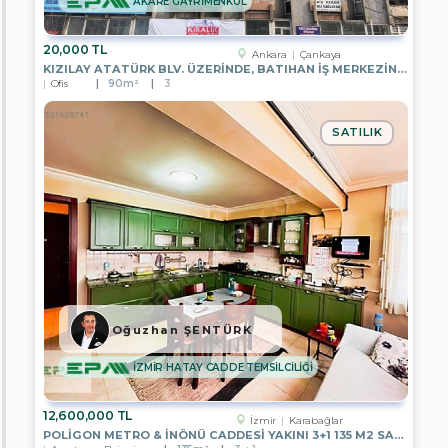
AKARE GAYRİMENKUL
CİTY
20,000 TL
EPA
Ankara
Çankaya
DORUK
KIZILAY ATATÜRK BLV. ÜZERINDE, BATIHAN İŞ MERKEZINDE, 6.KATTA
Ofis
90m²
3
Ara
SATILIK
Oğuzhan ŞENTÜRK
İZMİR HATAY CADDE TEMSİLCİLİĞİ
12,600,000 TL
İzmir
Karabağlar
POLİGON METRO & İNÖNÜ CADDESİ YAKINI 3+1 135 M2 SATILIK DAİRE