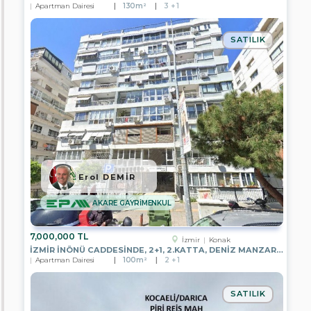
Apartman Dairesi
130m²
3 + 1
EPA
İNCİ
GAYRİMENKUL
SATILIK
EPA
KULE
GAYRİMENKUL
EPA
KONUT
GAYRİMENKUL
EPA
KAYA
GAYRİMENKUL
Erol DEMİR
EPA
ARMA
AKARE GAYRİMENKUL
GAYRİMENKUL
EPA
7,000,000 TL
ANTALYA
İzmir
Konak
TKT
İZMIR İNÖNÜ CADDESINDE, 2+1, 2.KATTA, DENIZ MANZARALI
GAYRİMENKUL
Apartman Dairesi
100m²
2 + 1
EPA
DİYARBAKIR
SATILIK
TEMSİLCİLİĞİ