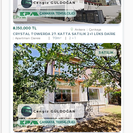
Cengiz GÜLDOĞAN
GAYRİMENKUL
ÇANKAYA TEMSİLCİLİĞİ
EPA
ELİSA
GAYRİMENKUL
8,150,000 TL
Ankara
Çankaya
EPA
CRYSTAL TOWERDA 27. KATTA SATILIK 2+1 LÜKS DAİRE
BENGİ
Apartman Dairesi
70m²
2 + 1
GAYRİMENKUL
EPA
SATILIK
DİNAMİK
GAYRİMENKUL
EPA
PRESTİJ
2
GAYRİMENKUL
EPA
FİLO
3
GAYRİMENKUL
Cengiz GÜLDOĞAN
EPA
YATIRIM
ÇANKAYA TEMSİLCİLİĞİ
GAYRİMENKUL