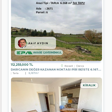
EPA
CLASS
GAYRİMENKUL
EPA
LION
GAYRİMENKUL
EPA
ALİYA
Akif AYDIN
GAYRİMENKUL
EPA
AKARE GAYRİMENKUL
SİNCAN
TOKİ
TEMSİLCİLİĞİ
112,255,000 TL
Kocaeli
Darıca
DARICANIN DEĞER KAZANAN NOKTASI PIRI REISTE 6.167.82 M2 PARSEL
EPA
Tarla
6,167m²
TÜRKCAN
GAYRİMENKUL
KIRALIK
EPA
ERCİYES
GAYRİMENKUL
EPA
PRESTİJ
GAYRİMENKUL