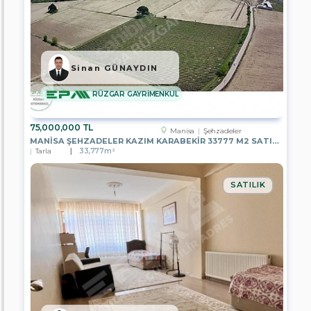
Yalova
Düzce
Sinan GÜNAYDIN
Balıkesir
RÜZGAR GAYRİMENKUL
Bolu
Çanakkale
75,000,000 TL
Manisa
Şehzadeler
MANISA ŞEHZADELER KAZIM KARABEKIR 33777 M2 SATILIK BAĞ
Çankırı
Tarla
33,777m²
Çorum
SATILIK
Denizli
Edirne
Eskişehir
Kırklareli