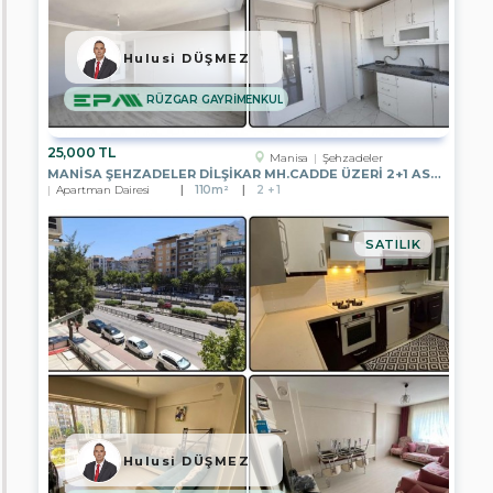
EREN
EMLAK
Hulusi DÜŞMEZ
EPA
İSTANBUL
ULUS
RÜZGAR GAYRİMENKUL
TEMSİLCİLİĞİ
EPA
25,000 TL
Manisa
Şehzadeler
GÖLBAŞI
MANISA ŞEHZADELER DILŞIKAR MH.CADDE ÜZERI 2+1 ASANSÖRLÜ KIRALIK
TEMSİLCİLİĞİ
Apartman Dairesi
110m²
2 + 1
EPA
BODRUM
SATILIK
YALIKAVAK
TEMSİLCİLİĞİ
EPA
İZMİR
HATAY
CADDE
TEMSİLCİLİĞİ
EPA
EGE
BÖLGESİ
MERKEZ
Hulusi DÜŞMEZ
OFİSİ