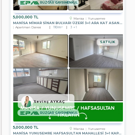
EPA
RÜZGAR GAYRİMENKUL
DATÇA
TEMSİLCİLİĞİ
5,000,000 TL
Manisa
Yunusemre
EPA
MANISA MIMAR SINAN BULVARI ÜZERI 3+1 ARA KAT ASANSÖRLÜ SATILIK
ADA
Apartman Dairesi
110m²
3 + 1
GAYRİMENKUL
EPA
SATILIK
TUNA
İNCE
GAYRİMENKUL
EPA
MERCAN
GAYRİMENKUL
EPA
WEST
GATE
EPA
Sevinç AYKAÇ
AKARE
GAYRİMENKUL
RÜZGAR GAYRİMENKUL
EPA
LARA
5,000,000 TL
GAYRİMENKUL
Manisa
Yunusemre
MANISA YUNUSEMRE HAFSASULTAN MAHALLESI 3+1 KAPALI MUTFAK SATILIK