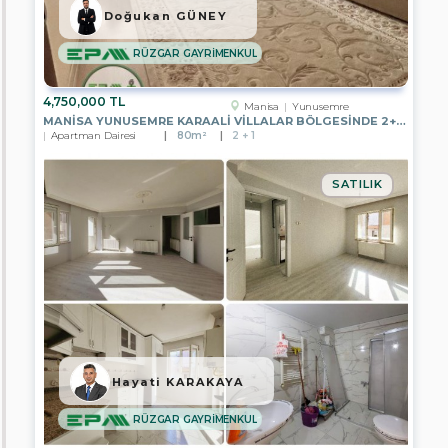
Kocaeli
Doğukan GÜNEY
Rize
RÜZGAR GAYRİMENKUL
Sakarya
4,750,000 TL
Manisa
Yunusemre
Trabzon
MANISA YUNUSEMRE KARAALI VILLALAR BÖLGESINDE 2+1 BAHÇE ZEMIN
Apartman Dairesi
80m²
2 + 1
Kırıkkale
SATILIK
Alt
Gruplar
Apartman
Dairesi
Residans
Villa
Müstakil
Hayati KARAKAYA
Ev
RÜZGAR GAYRİMENKUL
Yazlık