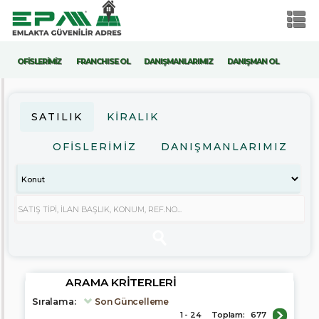
OFİSLERİMİZ
FRANCHISE OL
DANIŞMANLARIMIZ
DANIŞMAN OL
ARAMA
KRITERLERI
SATILIK
KIRALIK
Satılık
OFİSLERİMİZ
DANIŞMANLARIMIZ
Kiralık
Konut
İş
Yeri
Arsa
Fiyat
ARAMA KRITERLERI
Sıralama:
Son Güncelleme
1 - 24
Toplam:
677