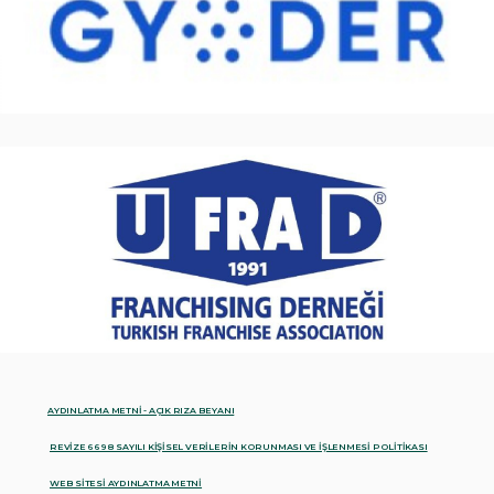
AYDINLATMA METNİ - AÇIK RIZA BEYANI
REVİZE 6698 SAYILI KİŞİSEL VERİLERİN KORUNMASI VE İŞLENMESİ POLİTİKASI
WEB SİTESİ AYDINLATMA METNİ