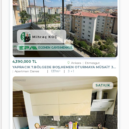
EPA
DMS
GAYRİMENKUL
EPA
AREN
GAYRİMENKUL
Mihraç KOÇ
EPA
GÖKOVA
EGEMEN GAYRİMENKUL
GAYRİMENKUL
EPA
4,390,000 TL
WON
Ankara
Etimesgut
GAYRİMENKUL
YAPRACIK 7.BÖLGEDE BOŞ,HEMEN OTURMAYA MÜSAİT 3+1 SATILIK DAİRE
Apartman Dairesi
137m²
3 + 1
EPA
DEPA
REAL
SATILIK
ESTATE
EPA
EGEMEN
GAYRİMENKUL
EPA
ELİT
GAYRİMENKUL