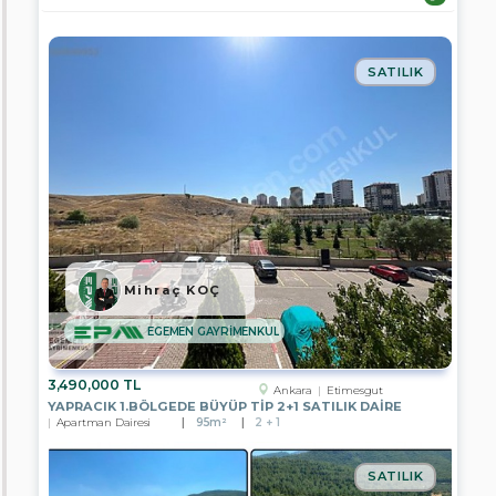
m²
SATILIK
Oda
Sayısı
Şehir
Mihraç KOÇ
/
İlçe
EGEMEN GAYRİMENKUL
/
Semt
3,490,000 TL
Ankara
Etimesgut
YAPRACIK 1.BÖLGEDE BÜYÜP TİP 2+1 SATILIK DAİRE
Afyonkarahisar
Apartman Dairesi
95m²
2 + 1
Ankara
SATILIK