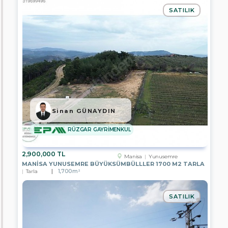
Arsa
SATILIK
Toplu
Konut
Bahçe
Konut+Ticari
İmarlı
Arsa
Sanayi
İmarlı
Sinan GÜNAYDIN
Arsa
RÜZGAR GAYRİMENKUL
Muhtelif
Arsa
2,900,000 TL
Depo
Manisa
Yunusemre
MANISA YUNUSEMRE BÜYÜKSÜMBÜLLLER 1700 M2 TARLA
Tarla
1,700m²
Apartman
Dairesi
SATILIK
Depo
Firmalar