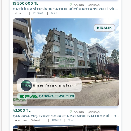
EPA
19,500,000 TL
Ankara
Çankaya
KENT
GAZİLİLER SİTESİNDE SATILIK BÜYÜK POTANSİYELLİ VİLLA
GAYRİMENKUL
Villa
250m²
6 + 1
EPA
STEP
KIRALIK
IN
GAYRİMENKUL
EPA
YE-
KA
GAYRİMENKUL
EPA
PASTEL
GAYRİMENKUL
EPA
ömer faruk arslan
RÜZGAR
GAYRİMENKUL
ÇANKAYA TEMSİLCİLİĞİ
EPA
YATIRIM
43,500 TL
PARK
Ankara
Çankaya
GAYRİMENKUL
ÇANKAYA YEŞİLYURT SOKAKTA 2+1 MOBİLYALI KOMBİLİ DAİRE
Apartman Dairesi
110m²
2 + 1
EPA
RUZGAR