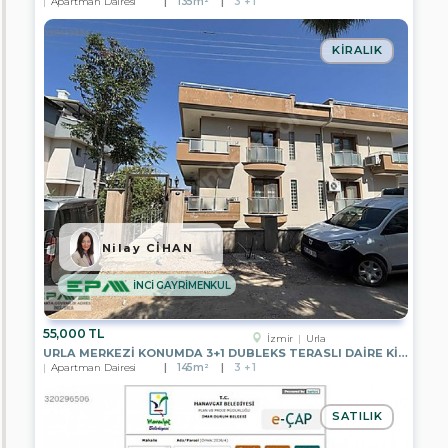
Apartman Dairesi
135m²
3 + 1
KIRALIK
Nilay CİHAN
İNCİ GAYRİMENKUL
55,000 TL
İzmir
Urla
URLA MERKEZI KONUMDA 3+1 DUBLEKS TERASLI DAIRE KIRALIK
Apartman Dairesi
145m²
3 + 1
SATILIK