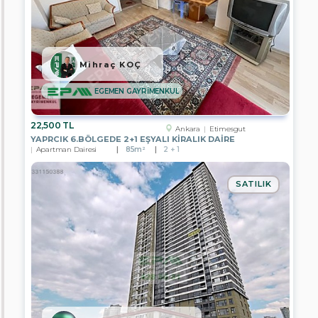
EPA
POYRAZ
GAYRİMENKUL
Mihraç KOÇ
EPA
FİLO
GAYRİMENKUL
EGEMEN GAYRİMENKUL
EPA
GARANTİ
22,500 TL
Ankara
Etimesgut
GRUP
YAPRCIK 6.BÖLGEDE 2+1 EŞYALI KİRALIK DAİRE
GAYRİMENKUL
Apartman Dairesi
85m²
2 + 1
EPA
UĞUR
GAYRİMENKUL
SATILIK
EPA
SAGEM
GAYRİMENKUL
EPA
CITY
GAYRİMENKUL
EPA
FİLO
2