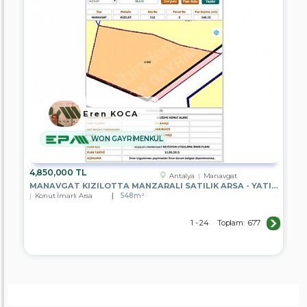
Eren KOCA
WON GAYRİMENKUL
4,850,000 TL
Antalya
Manavgat
MANAVGAT KIZILOTTA MANZARALI SATILIK ARSA - YATIRIM FIRSATI
Konut İmarlı Arsa
548m²
1 - 24
Toplam:
677