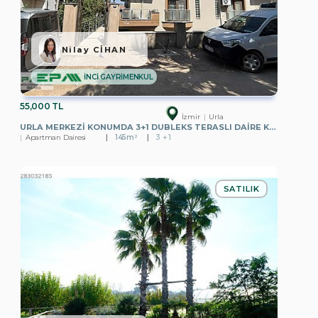
Nilay CİHAN
İNCİ GAYRİMENKUL
55,000 TL
İzmir
Urla
URLA MERKEZI KONUMDA 3+1 DUBLEKS TERASLI DAIRE KIRALIK
Apartman Dairesi
145m²
3 + 1
SATILIK