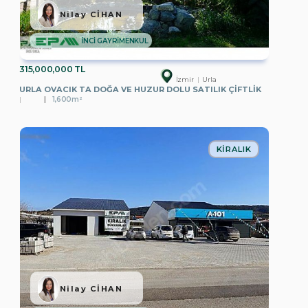
Nilay CİHAN
İNCİ GAYRİMENKUL
315,000,000 TL
İzmir
Urla
URLA OVACIK TA DOĞA VE HUZUR DOLU SATILIK ÇIFTLIK
1,600m²
KIRALIK
Nilay CİHAN