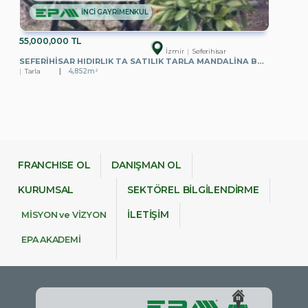
İNCİ GAYRİMENKUL
55,000,000 TL
İzmir
Seferihisar
SEFERIHISAR HIDIRLIK TA SATILIK TARLA MANDALINA BAHÇESI
Tarla
4,852m²
FRANCHISE OL
DANIŞMAN OL
KURUMSAL
SEKTÖREL BİLGİLENDİRME
İLETİŞİM
MİSYON ve VİZYON
EPA AKADEMİ