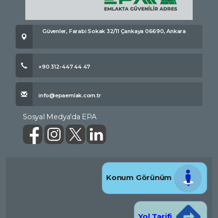
Güvenler, Farabi Sokak 32/11 Çankaya 06690, Ankara
+90 312-447 44 47
info@epaemlak.com.tr
Sosyal Medya'da EPA
Konum Görünüm
Yol Tarifi