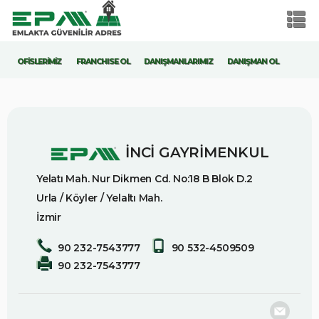
OFİSLERİMİZ
FRANCHISE OL
DANIŞMANLARIMIZ
DANIŞMAN OL
İNCİ GAYRİMENKUL
Yelatı Mah. Nur Dikmen Cd. No:18 B Blok D.2
Urla / Köyler / Yelaltı Mah.
İzmir
90 232-7543777
90 532-4509509
90 232-7543777