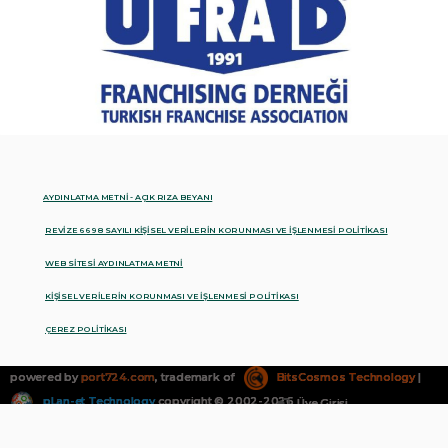
AYDINLATMA METNİ - AÇIK RIZA BEYANI
REVİZE 6698 SAYILI KİŞİSEL VERİLERİN KORUNMASI VE İŞLENMESİ POLİTİKASI
WEB SİTESİ AYDINLATMA METNİ
KİŞİSEL VERİLERİN KORUNMASI VE İŞLENMESİ POLİTİKASI
ÇEREZ POLİTİKASI
powered by
port724.com
, trademark of
BitsCosmos Technology
|
pLan-et Technology
copyright © 2002-2026
Üye Girişi