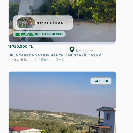
Nihal CİHAN
İNCİ GAYRİMENKUL
11,750,000 TL
İzmir
Urla
URLA YAKADA SATILIK BAHÇELI MÜSTAKIL TAŞ EV
Müstakil Ev
125m²
3 + 2
SATILIK