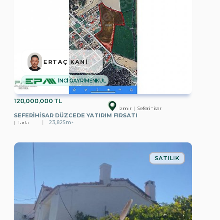
ERTAÇ KANİ
İNCİ GAYRİMENKUL
120,000,000 TL
İzmir
Seferihisar
SEFERIHISAR DÜZCEDE YATIRIM FIRSATI
Tarla
23,825m²
SATILIK