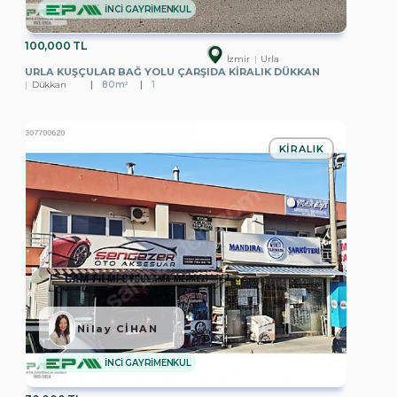
İNCİ GAYRİMENKUL
100,000 TL
İzmir
Urla
URLA KUŞÇULAR BAĞ YOLU ÇARŞIDA KIRALIK DÜKKAN
Dükkan
80m²
1
KIRALIK
Nilay CİHAN
İNCİ GAYRİMENKUL