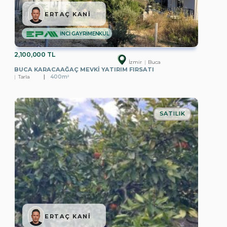
ERTAÇ KANİ
İNCİ GAYRİMENKUL
2,100,000 TL
İzmir
Buca
BUCA KARACAAĞAÇ MEVKI YATIRIM FIRSATI
Tarla
400m²
SATILIK
ERTAÇ KANİ