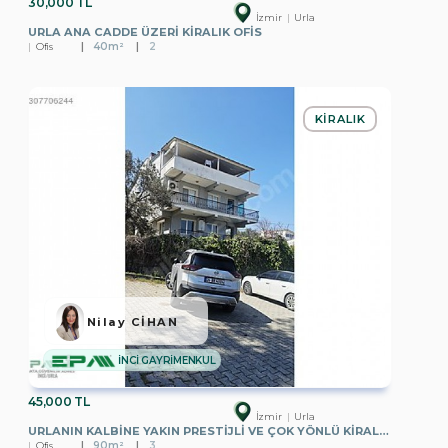
30,000 TL
İzmir
Urla
URLA ANA CADDE ÜZERI KIRALIK OFIS
Ofis
40m²
2
KIRALIK
Nilay CİHAN
İNCİ GAYRİMENKUL
45,000 TL
İzmir
Urla
URLANIN KALBINE YAKIN PRESTIJLI VE ÇOK YÖNLÜ KIRALIK İŞYERI
Ofis
90m²
3