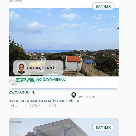
SATILIK
ERTAÇ KANİ
İNCİ GAYRİMENKUL
25,750,000 TL
İzmir
Urla
URLA KALABAK TAM MÜSTAKIL VILLA
Villa
220m²
6 + 2
SATILIK