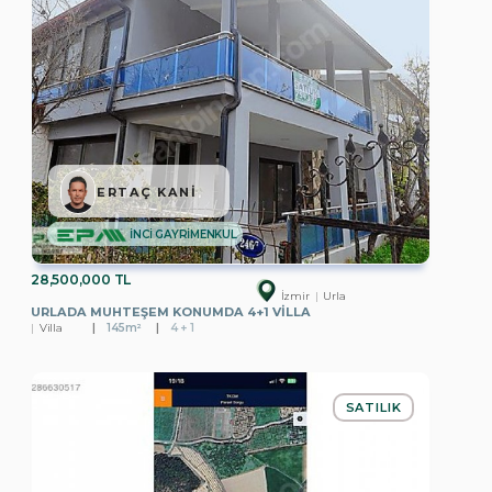
ERTAÇ KANİ
İNCİ GAYRİMENKUL
28,500,000 TL
İzmir
Urla
URLADA MUHTEŞEM KONUMDA 4+1 VILLA
Villa
145m²
4 + 1
SATILIK