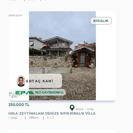
KIRALIK
ERTAÇ KANİ
İNCİ GAYRİMENKUL
250,000 TL
İzmir
Urla
URLA ZEYTINALANI DENIZE SIFIR KIRALIK VILLA
Villa
285m²
5 + 2