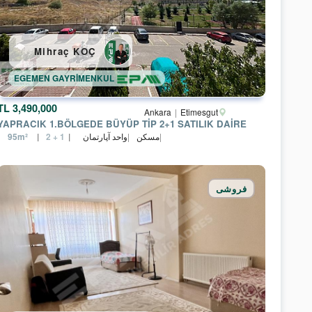
Mihraç KOÇ
EGEMEN GAYRİMENKUL
3,490,000 TL
Ankara
Etimesgut
YAPRACIK 1.BÖLGEDE BÜYÜP TİP 2+1 SATILIK DAİRE
مسکن
واحد آپارتمان
95m²
2 + 1
فروشی