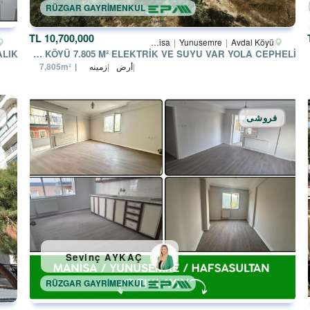
RÜZGAR GAYRİMENKUL
10,700,000 TL
Manisa
Yunusemre
Avdal Köyü
MANISA AVDAL KÖYÜ 7.805 M² ELEKTRIK VE SUYU VAR YOLA CEPHELI
أرض
زمینه
7,805m²
فروشی
Sevinç AYKAÇ
RÜZGAR GAYRİMENKUL