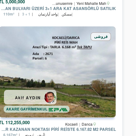
5,000,000 TL
Manisa
Yunusemre
Yeni Mahalle Mah.
MANISA MIMAR SINAN BULVARI ÜZERI 3+1 ARA KAT ASANSÖRLÜ SATILIK
مسکن
واحد آپارتمان
110m²
3 + 1
فروشی
Akif AYDIN
AKARE GAYRİMENKUL
112,255,000 TL
Kocaeli
Darıca
DARICANIN DEĞER KAZANAN NOKTASI PIRI REISTE 6.167.82 M2 PARSEL
أرض
زمینه
6,167m²