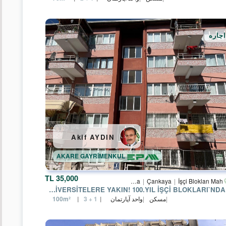
گروه
ها
اجاره
واحد
آپارتمان
مجتمع
مسکونی
ویلا
بنای
مستقل
Akif AYDIN
تابستانی
AKARE GAYRİMENKUL
ساختمان
کامل
35,000 TL
Ankara
Çankaya
İşçi Blokları Mah.
دفتر
KAMPÜSLERE, ÜNİVERSİTELERE YAKIN! 100.YIL İŞÇI BLOKLARI`NDA 2+L
مسکن
واحد آپارتمان
100m²
3 + 1
طبقه
عمومی