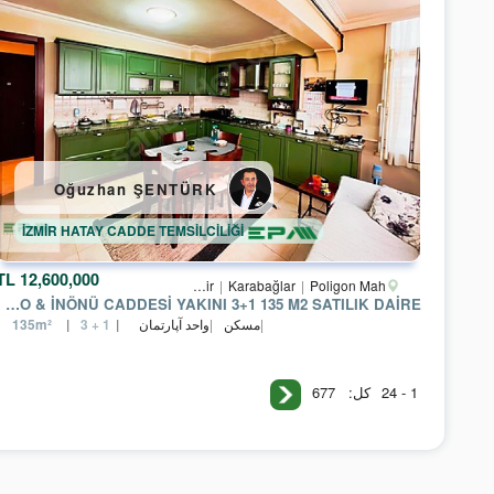
Oğuzhan ŞENTÜRK
İZMİR HATAY CADDE TEMSİLCİLİĞİ
12,600,000 TL
Izmir
Karabağlar
Poligon Mah.
POLİGON METRO & İNÖNÜ CADDESİ YAKINI 3+1 135 M2 SATILIK DAİRE
مسکن
واحد آپارتمان
135m²
3 + 1
677
کل:
1 - 24