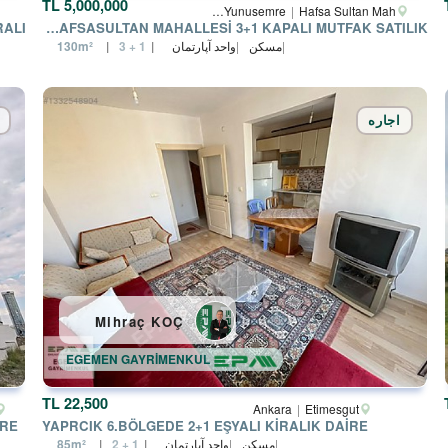
5,000,000 TL
Manisa
Yunusemre
Hafsa Sultan Mah.
MANISA YUNUSEMRE HAFSASULTAN MAHALLESI 3+1 KAPALI MUTFAK SATILIK
مسکن
واحد آپارتمان
130m²
3 + 1
اجاره
Mihraç KOÇ
EGEMEN GAYRİMENKUL
22,500 TL
Ankara
Etimesgut
İRE
YAPRCIK 6.BÖLGEDE 2+1 EŞYALI KİRALIK DAİRE
مسکن
واحد آپارتمان
85m²
2 + 1