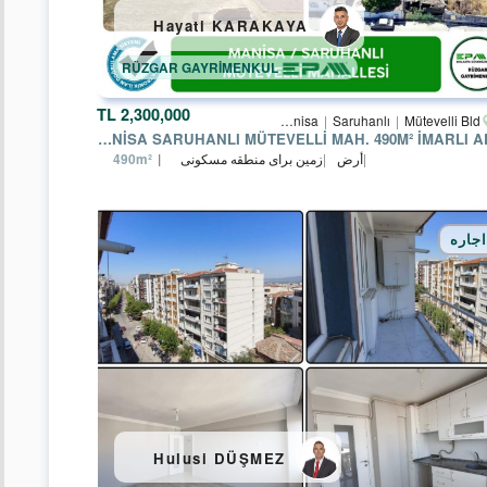
Hayati KARAKAYA
Afyonkarahisar
RÜZGAR GAYRİMENKUL
Ankara
2,300,000 TL
Manisa
Saruhanlı
Mütevelli Bld.
Antalya
MANISA SARUHANLI MÜTEVELLI MAH. 490M² İMARLI ARSA
أرض
زمین برای منطقه مسکونی
490m²
Aydın
Mersin
اجاره
Istanbul
Izmir
Kayseri
Manisa
Hulusi DÜŞMEZ
Muğla