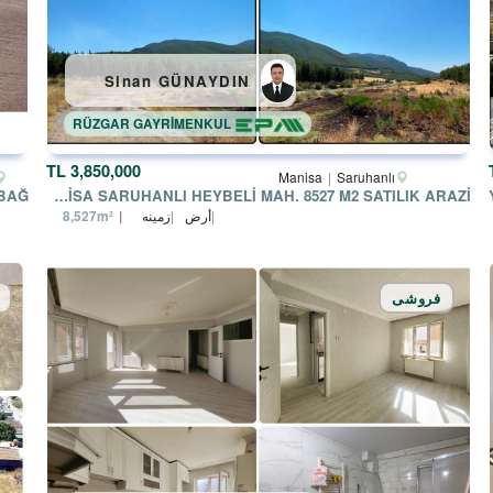
Sinan GÜNAYDIN
RÜZGAR GAYRİMENKUL
3,850,000 TL
Manisa
Saruhanlı
MANISA SARUHANLI HEYBELI MAH. 8527 M2 SATILIK ARAZI
أرض
زمینه
8,527m²
فروشی