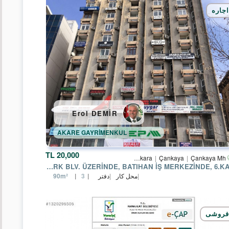
مغازه
اجاره
واحد
دفتر
کار
کارخانه
ویلا
Erol DEMİR
زمین
اداری
تجاری
AKARE GAYRİMENKUL
زمینه
20,000 TL
Ankara
Çankaya
Çankaya Mh.
KIZILAY ATATÜRK BLV. ÜZERINDE, BATIHAN İŞ MERKEZINDE, 6.KATTA
زمین
محل کار
دفتر
90m²
3
برای
منطقه
مسکونی
فروشی
پروژه‌های
عظیم