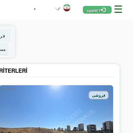
☰
*
epaNET
فر
RITERLERI
فروشی