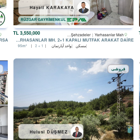
Hayati KARAKAYA
RÜZGAR GAYRİMENKUL
3,550,000 TL
Manisa
Şehzadeler
Yarhasanlar Mah.
MANISA ŞEHZADELER YARHASANLAR MH. 2+1 KAPALI MUTFAK ARAKAT DAIRE
مسکن
واحد آپارتمان
95m²
2 + 1
فروشی
Hulusi DÜŞMEZ