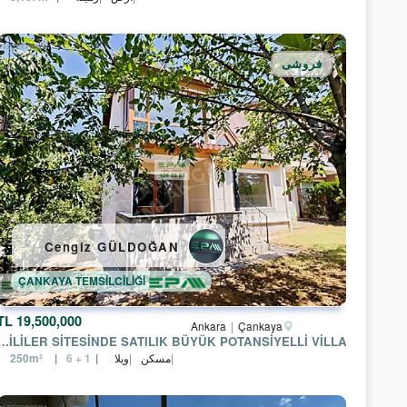
فروشی
Cengiz GÜLDOĞAN
ÇANKAYA TEMSİLCİLİĞİ
19,500,000 TL
Ankara
Çankaya
ESİNDE SATILIK BÜYÜK POTANSİYELLİ VİLLA
مسکن
ویلا
250m²
6 + 1