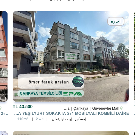
اجاره
ömer faruk arslan
ÇANKAYA TEMSİLCİLİĞİ
43,500 TL
Ankara
Çankaya
Güvenevler Mah.
ÇANKAYA YEŞİLYURT SOKAKTA 2+1 MOBİLYALI KOMBİLİ DAİRE
GAZİLİLER SİT
مسکن
واحد آپارتمان
110m²
2 + 1