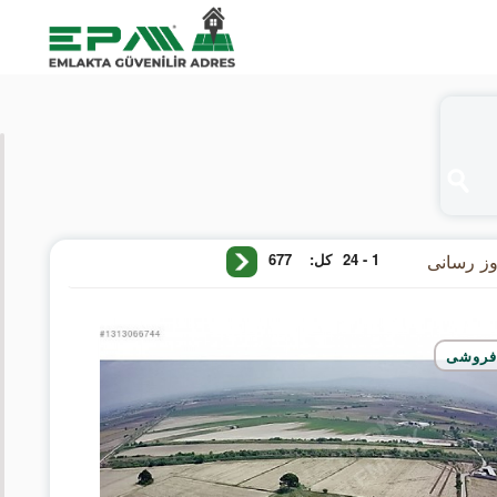
ARAMA
KRITERLERI
فروشی
وز رسانی
677
کل:
1 - 24
اجاره
مسکن
فروشی
محل
کار
أرض
قیمت