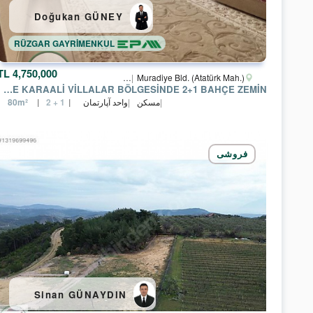
Doğukan GÜNEY
RÜZGAR GAYRİMENKUL
4,750,000 TL
Manisa
Yunusemre
Muradiye Bld. (Atatürk Mah.)
MANISA YUNUSEMRE KARAALI VILLALAR BÖLGESINDE 2+1 BAHÇE ZEMIN
مسکن
واحد آپارتمان
80m²
2 + 1
فروشی
Sinan GÜNAYDIN