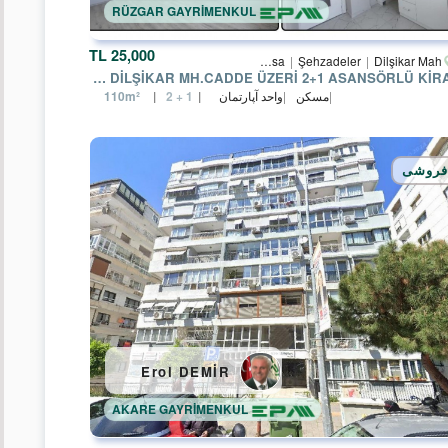
RÜZGAR GAYRİMENKUL
Nevşehir
25,000 TL
Manisa
Şehzadeler
Dilşikar Mah.
Tekirdağ
MANISA ŞEHZADELER DILŞIKAR MH.CADDE ÜZERI 2+1 ASANSÖRLÜ KIRALIK
مسکن
واحد آپارتمان
110m²
2 + 1
Van
Bayburt
فروشی
Yalova
Düzce
Balıkesir
Bolu
Çanakkale
Erol DEMİR
Çankırı
AKARE GAYRİMENKUL