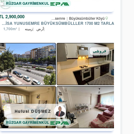
RÜZGAR GAYRİMENKUL
2,900,000 TL
Manisa
Yunusemre
Büyüksümbüller Köyü
MANISA YUNUSEMRE BÜYÜKSÜMBÜLLLER 1700 M2 TARLA
أرض
زمینه
1,700m²
فروشی
Hulusi DÜŞMEZ
RÜZGAR GAYRİMENKUL