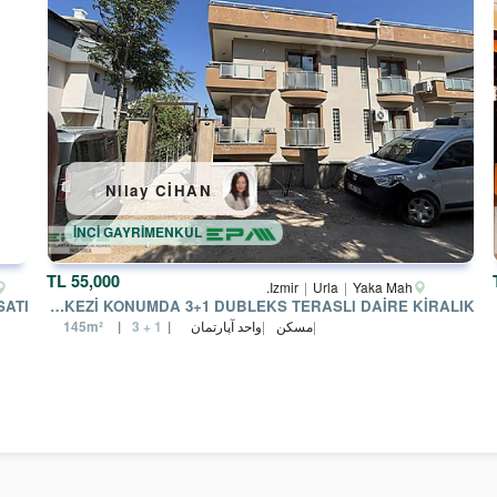
Nilay CİHAN
İNCİ GAYRİMENKUL
55,000 TL
Izmir
Urla
Yaka Mah.
URLA MERKEZI KONUMDA 3+1 DUBLEKS TERASLI DAIRE KIRALIK
مسکن
واحد آپارتمان
145m²
3 + 1