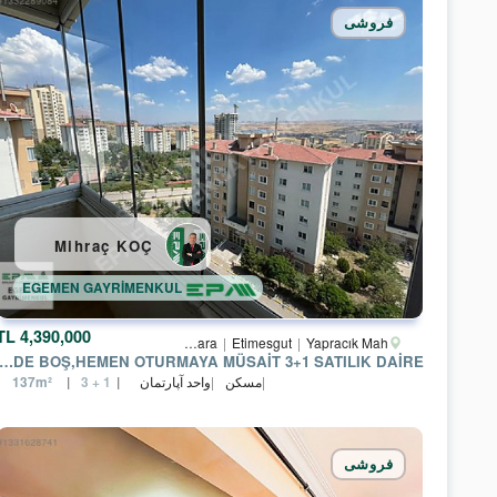
فروشی
Mihraç KOÇ
EGEMEN GAYRİMENKUL
4,390,000 TL
Ankara
Etimesgut
Yapracık Mah.
IK 7.BÖLGEDE BOŞ,HEMEN OTURMAYA MÜSAİT 3+1 SATILIK DAİRE
مسکن
واحد آپارتمان
137m²
3 + 1
فروشی