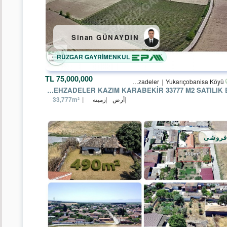
Sinan GÜNAYDIN
RÜZGAR GAYRİMENKUL
مساحت
75,000,000 TL
Manisa
Şehzadeler
Yukarıçobanisa Köyü
MANISA ŞEHZADELER KAZIM KARABEKIR 33777 M2 SATILIK BAĞ
أرض
زمینه
33,777m²
تعداد
اتاق
فروشی
شهر
/
منطقه
/
منطقه