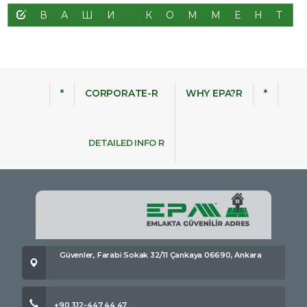
ВАШИ КОММЕНТ
*
CORPORATE-R
WHY EPA?R
*
DETAILED INFO R
Güvenler, Farabi Sokak 32/11 Çankaya 06690, Ankara
+90 312-447 44 47