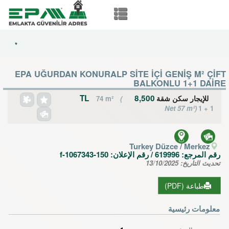
*
EPA UĞURDAN KONURALP SİTE İÇİ GENİŞ M² ÇİFT
BALKONLU 1+1 DAİRE
8,500 TL
للإيجار سكن شقة
74 m²
(
Net 57 m²)
1 + 1
Turkey Düzce / Merkez
رقم المرجع:
619996
/ رقم الإعلان:
f-1067343-150
تحديث التاريخ:
13/10/2025
طباعة (PDF)
معلومات رئيسية