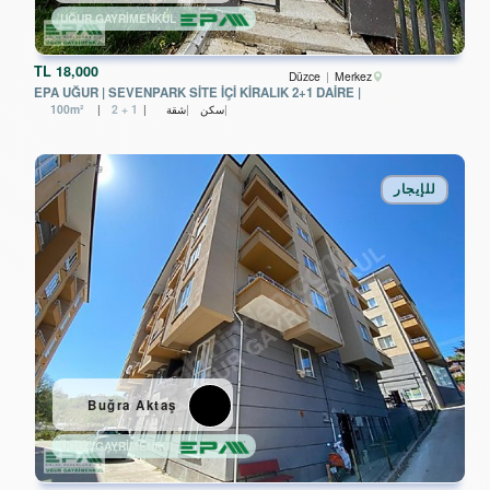
UĞUR GAYRİMENKUL
TL
18,000
Düzce
Merkez
| EPA UĞUR | SEVENPARK SİTE İÇİ KİRALIK 2+1 DAİRE
سكن
شقة
2 + 1
100m²
للإيجار
Buğra Aktaş
UĞUR GAYRİMENKUL