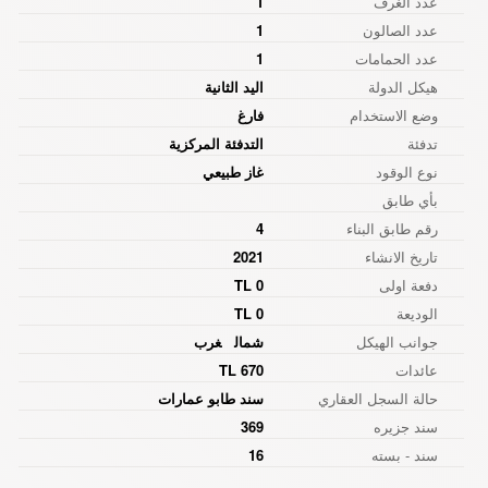
عدد الغرف
1
عدد الصالون
1
عدد الحمامات
1
هيكل الدولة
اليد الثانية
وضع الاستخدام
فارغ
تدفئة
التدفئة المركزية
نوع الوقود
غاز طبيعي
بأي طابق
رقم طابق البناء
4
تاريخ الانشاء
2021
دفعة اولى
0 TL
الوديعة
0 TL
جوانب الهيكل
شمال
غرب
عائدات
670 TL
حالة السجل العقاري
سند طابو عمارات
سند جزیره
369
سند - بسته
16