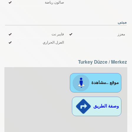
صالون رياضة
مبنى
معزز
فايبر نت
العزل الحراري
Turkey Düzce / Merkez
موقع ..مشاهدة
وصفة الطريق