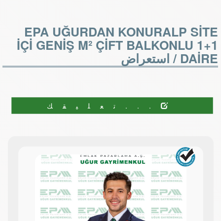
EPA UĞURDAN KONURALP SİTE
İÇİ GENİŞ M² ÇİFT BALKONLU 1+1
DAİRE /
استعراض
...تعليقك