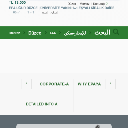
TL
13,000
Düzce
Merkez
Konuralp
| EPA UĞUR DÜZCE | ÜNİVERSİTE YAKINI 1+1 EŞYALI KİRALIK DAİRE
سكن
شقة
1 + 1
60m²
البحث
للإيجار-سكن
Düzce
شقة
Merkez
*
CORPORATE-A
WHY EPA?A
*
DETAILED INFO A