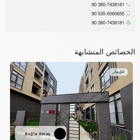
90 380-7438181
90 535-5060655
90 380-7438181
الخصائص المتشابهة
للإيجار
Buğra Aktaş