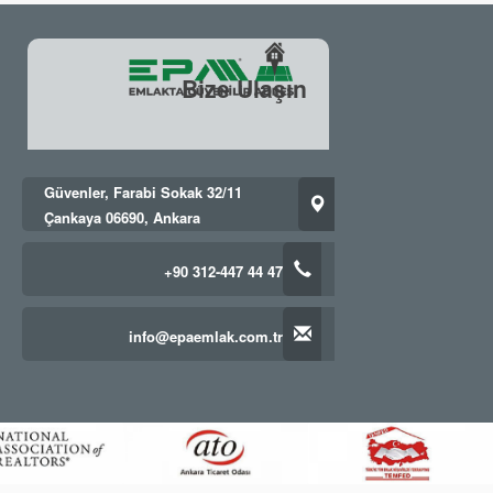
Bize Ulaşın
Güvenler, Farabi Sokak 32/11
Çankaya 06690, Ankara
+90 312-447 44 47
info@epaemlak.com.tr