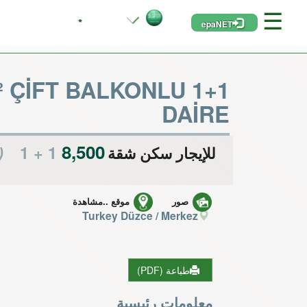
☰
*
epaNET
 ÇİFT BALKONLU 1+1
DAİRE
8,500 TL
)
1 + 1
للإيجار سكن شقة
صور
موقع ..مشاهدة
Turkey Düzce / Merkez
طباعة (PDF)
معلومات رئيسية