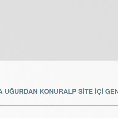
A UĞURDAN KONURALP SİTE İÇİ GEN