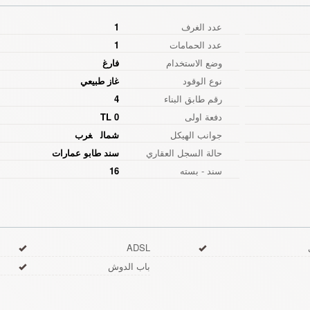
عدد الغرف
1
عدد الحمامات
1
وضع الاستخدام
فارغ
نوع الوقود
غاز طبيعي
رقم طابق البناء
4
دفعة اولى
0 TL
جوانب الهيكل
شمال
غرب
حالة السجل العقاري
سند طابو عمارات
سند - بسته
16
ADSL
باب الدوش