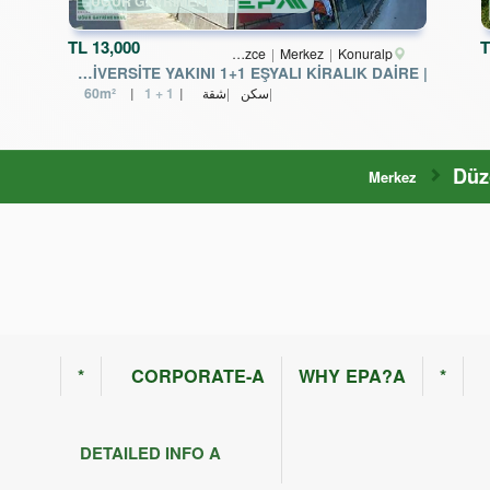
UĞUR GAYRİMENKUL
TL
13,000
T
Düzce
Merkez
Konuralp
| EPA UĞUR DÜZCE | ÜNİVERSİTE YAKINI 1+1 EŞYALI KİRALIK DAİRE
سكن
شقة
1 + 1
60m²
Düz
Merkez
*
CORPORATE-A
WHY EPA?A
*
DETAILED INFO A