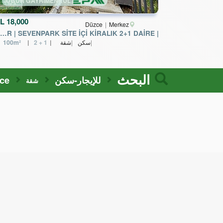
UĞUR GAYRİMENKUL
L
18,000
Düzce
Merkez
| EPA UĞUR | SEVENPARK SİTE İÇİ KİRALIK 2+1 DAİRE
سكن
شقة
2 + 1
100m²
البحث
للإيجار-سكن
ce
شقة