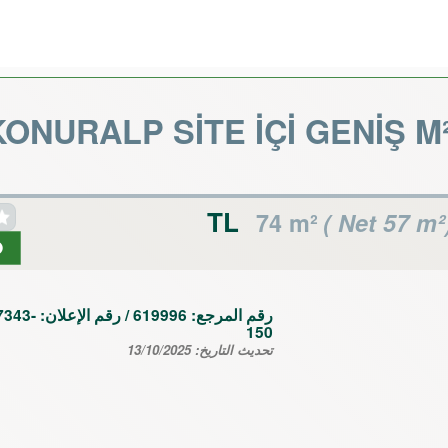
ONURALP SİTE İÇİ GENİŞ M²
74 m²
( Net 57 m²
رقم المرجع:
619996
/ رقم الإعلان:
7343-
150
تحديث التاريخ:
13/10/2025