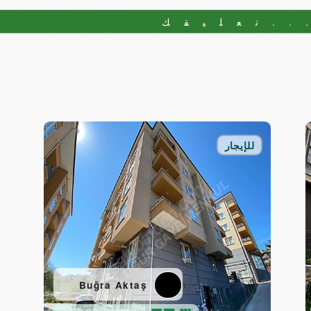
..تعليقك
للإيجار
Buğra Aktaş