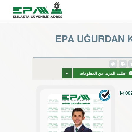
EPA UĞURDAN K
اطلب المزيد من المعلومات
f-106