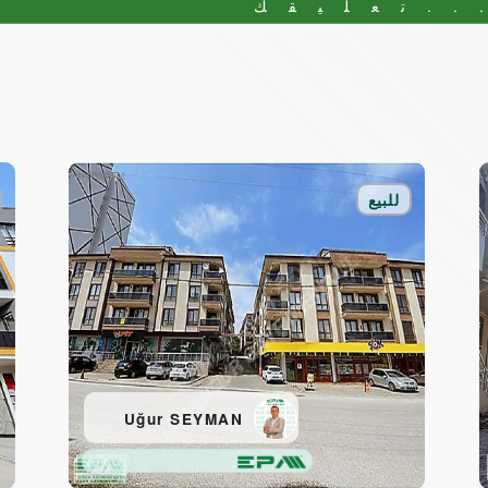
..تعليقك
للبيع
Uğur SEYMAN
UĞUR GAYRİMENKUL