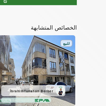
.
الخصائص المتشابهة
للبيع
İbrahimTunahan Berber
UĞUR GAYRİMENKUL