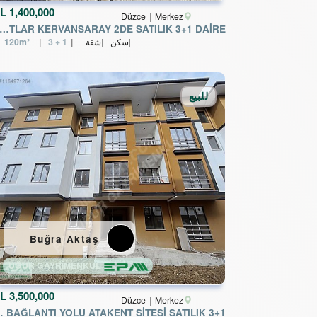
L
1,400,000
Düzce
Merkez
A UĞURDAN KALICI KONUTLAR KERVANSARAY 2DE SATILIK 3+1 DAİRE
سكن
شقة
3 + 1
120m²
للبيع
Buğra Aktaş
UĞUR GAYRİMENKUL
L
3,500,000
Düzce
Merkez
KENT SİTESİ SATILIK 3+1