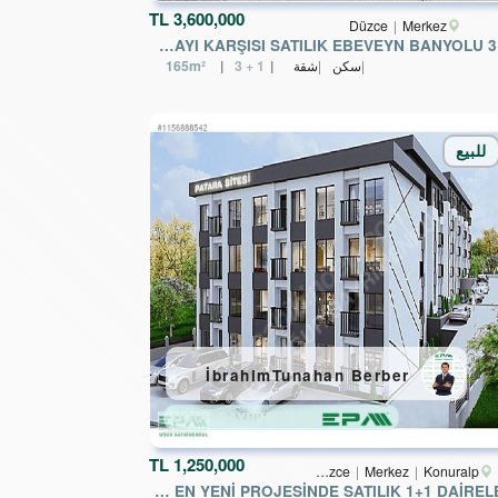
TL
3,600,000
Düzce
Merkez
EPA UĞURDAN ADALET SARAYI KARŞISI SATILIK EBEVEYN BANYOLU 3+1
سكن
شقة
3 + 1
165m²
للبيع
İbrahimTunahan Berber
UĞUR GAYRİMENKUL
TL
1,250,000
Düzce
Merkez
Konuralp
EPA UĞURDAN KONURALPİN EN YENİ PROJESİNDE SATILIK 1+1 DAİRELER