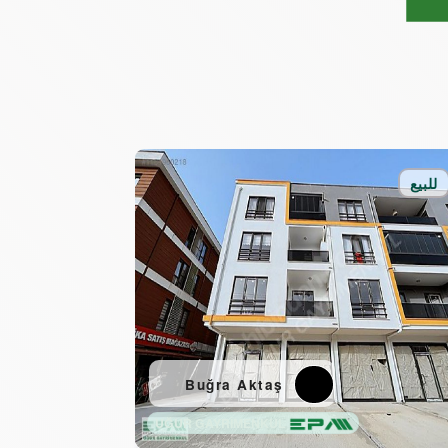
للبيع
Buğra Aktaş
UĞUR GAYRİMENKUL