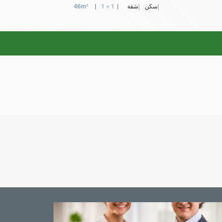
سكن
شقة
1 + 1
46m²