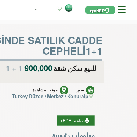
☰
*
epaNET
İNDE SATILIK CADDE
CEPHELİ1+1
900,000 TL
1 + 1
للبيع سكن شقة
صور
موقع ..مشاهدة
Turkey Düzce / Merkez
/ Konuralp
طباعة (PDF)
معلومات رئيسية