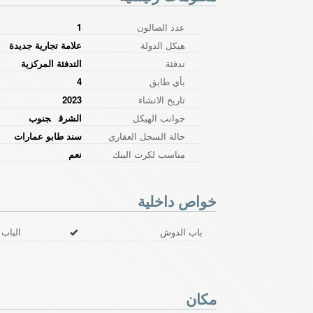
عدد الصالون
1
هيكل الدولة
علامة تجارية جديدة
تدفئة
التدفئة المركزية
بأي طابق
4
تاريخ الانشاء
2023
جوانب الهيكل
الشرق
جنوب
حالة السجل العقاري
سند طابو عمارات
مناسب لكرت البنك
نعم
خواص داخلية
باب الدوش
الباب
مكان