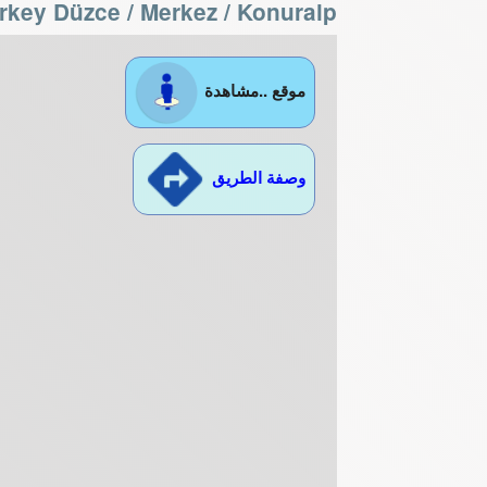
rkey Düzce / Merkez
/ Konuralp
موقع ..مشاهدة
وصفة الطريق