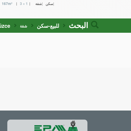
سكن
شقة
3 + 1
167m²
البحث
للبيع-سكن
üzce
شقة