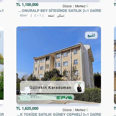
TL
1,100,000
T
Düzce
Merkez
EPA UĞURDAN KONURALP BEY SİTESİNDE SATILIK 2+1 DAİRE
EP
سكن
شقة
2 + 1
65m²
للبيع
Gültekin Karaduman
UĞUR GAYRİMENKUL
TL
1,625,000
T
Düzce
Merkez
EPA UĞURDAN METEK TOKİDE SATILIK GÜNEY CEPHELİ 3+1 DAİRE
EPA UĞURDAN YENİ BAĞLANTI YOLU ATA