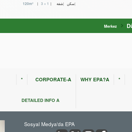
سكن
شقة
3 + 1
120m²
D
Merkez
*
CORPORATE-A
WHY EPA?A
*
DETAILED INFO A
Sosyal Medya'da EPA