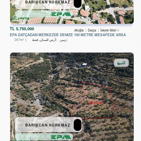
BARIŞCAN KORKMAZ
DATÇA TEMSİLCİLİĞİ
TL
5,750,000
Muğla
Datça
İskele Mah.
EPA DATÇADAN MERKEZDE DENIZE 100 METRE MESAFEDE ARSA
زمین
أرض للسكن فقط
267m²
للبيع
BARIŞCAN KORKMAZ
DATÇA TEMSİLCİLİĞİ