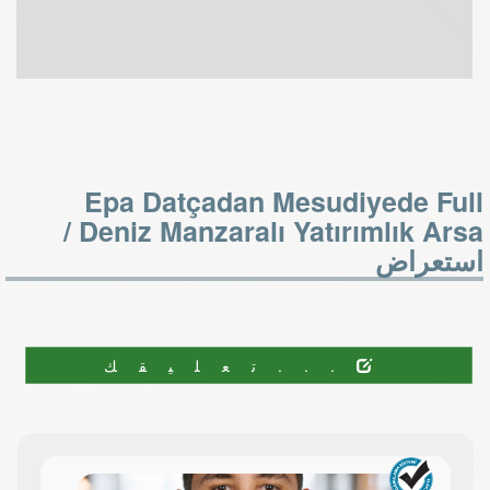
Epa Datçadan Mesudiyede Full
Deniz Manzaralı Yatırımlık Arsa /
استعراض
...تعليقك