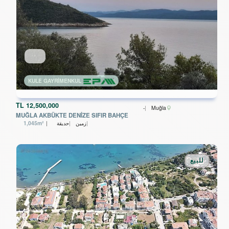
KULE GAYRİMENKUL
TL
12,500,000
-
Muğla
MUĞLA AKBÜKTE DENİZE SIFIR BAHÇE
زمین
حديقة
1,045m²
للبيع