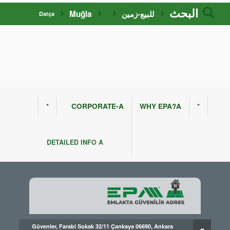
البحث
للبيع-زمین
Muğla
Datça
*
CORPORATE-A
WHY EPA?A
*
DETAILED INFO A
Güvenler, Farabi Sokak 32/11 Çankaya 06690, Ankara