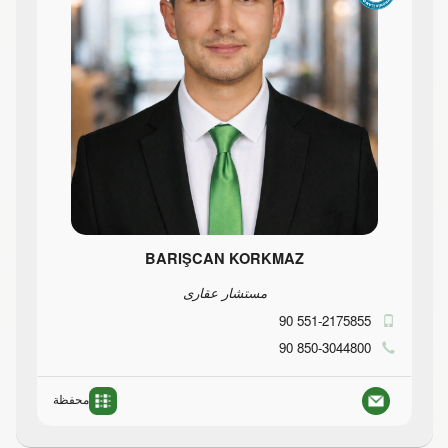
BARIŞCAN KORKMAZ
مستشار عقارى
90 551-2175855
90 850-3044800
محفظة