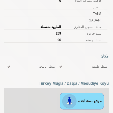
قاعدة مساحة البناء
0
النظير
TAKS
GABARI
حالة السجل العقاري
الطرود منفصلة
سند جزیره
259
سند - بسته
26
مكان
منظر طبيعة
منظر عالبحر
Turkey Muğla / Datça
/ Mesudiye Köyü
موقع ..مشاهدة