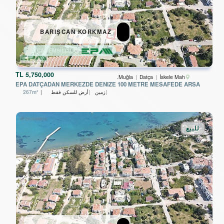
BARIŞCAN KORKMAZ
DATÇA TEMSİLCİLİĞİ
TL
5,750,000
Muğla
Datça
İskele Mah.
EPA DATÇADAN MERKEZDE DENIZE 100 METRE MESAFEDE ARSA
زمین
أرض للسكن فقط
267m²
للبيع