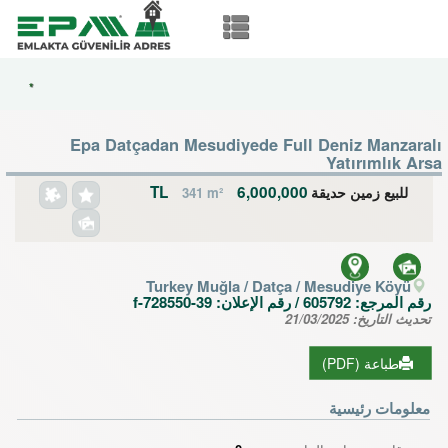
*
Epa Datçadan Mesudiyede Full Deniz Manzaralı
Yatırımlık Arsa
6,000,000 TL
للبيع زمین حديقة
341 m²
Turkey Muğla / Datça
/ Mesudiye Köyü
رقم المرجع:
605792
/ رقم الإعلان:
f-728550-39
تحديث التاريخ:
21/03/2025
طباعة (PDF)
معلومات رئيسية