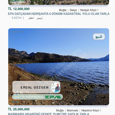
TL
12,000,000
Muğla
Datça
Hızırşah Köyü
EPA DATÇADAN HIZIRŞAHTA 6 DÖNÜM KADASTRAL YOLU OLAN TARLA
زمین
حقل
6,057m²
للبيع
ERDAL GEZGEN
STEP IN GAYRİMENKUL
TL
25,000,000
Muğla
Marmaris
Hisarönü Köyü
MARMARIS HISARÖNÜ DENIZE 70 METRE SATILIK TARLA