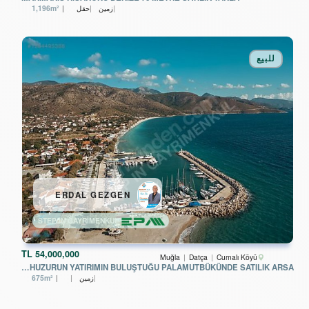
زمین
حقل
1,196m²
للبيع
ERDAL GEZGEN
STEP IN GAYRİMENKUL
TL
54,000,000
Muğla
Datça
Cumalı Köyü
DATÇA HUZURUN YATIRIMIN BULUŞTUĞU PALAMUTBÜKÜNDE SATILIK ARSA
زمین
675m²