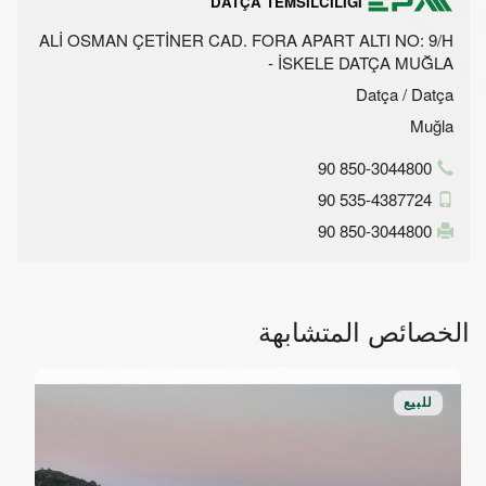
DATÇA TEMSİLCİLİĞİ
ALİ OSMAN ÇETİNER CAD. FORA APART ALTI NO: 9/H
- İSKELE DATÇA MUĞLA
Datça / Datça
Muğla
90 850-3044800
90 535-4387724
90 850-3044800
الخصائص المتشابهة
للبيع