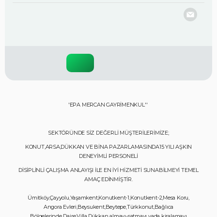
'EPA MERCAN GAYRİMENKUL''
SEKTÖRÜNDE SİZ DEĞERLİ MÜŞTERİLERİMİZE;
KONUT,ARSA,DÜKKAN VE BİNA PAZARLAMASINDA15 YILI AŞKIN
DENEYİMLİ PERSONELİ
DİSİPLİNLİ ÇALIŞMA ANLAYIŞI İLE EN İYİ HİZMETİ SUNABİLMEYİ TEMEL
AMAÇ EDİNMİŞTİR.
Ümitköy,Çayyolu,Yaşamkent,Konutkent-1,Konutkent-2,Mesa Koru,
Angora Evleri,Beysukent,Beytepe,Türkkonut,Bağlıca
Bölgelerinde Daire,Villa,Dükkan almayı-satmayı yada kiralamayı