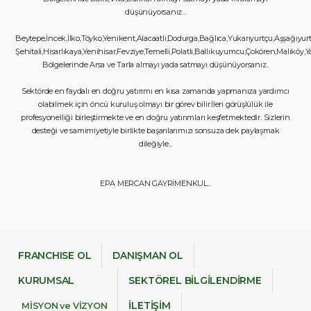
düşünüyorsanız...
Beytepe,İncek,İlko,Töyko,Yenikent,Alacaatlı,Dodurga,Bağlıca,Yukarıyurtçu,Aşşağıyur
Şehitali,Hisarlıkaya,Yenihisar,Fevziye,Temelli,Polatlı,Ballıkuyumcu,Çokören,Malıköy,Y
Bölgelerinde Arsa ve Tarla almayı yada satmayı düşünüyorsanız..
Sektörde en faydalı en doğru yatırımı en kısa zamanda yapmanıza yardımcı
olabilmek için öncü kuruluş olmayı bir görev bilir.İleri görüşlülük ile
profesyonelliği birleştirmekte ve en doğru yatırımları keşfetmektedir. Sizlerin
desteği ve samimiyetiyle birlikte başarılarımızı sonsuza dek paylaşmak
dileğiyle...
EPA MERCAN GAYRİMENKUL...
FRANCHISE OL
DANIŞMAN OL
KURUMSAL
SEKTÖREL BİLGİLENDİRME
İLETİŞİM
MİSYON ve VİZYON