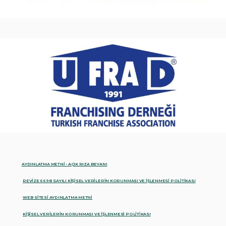
AYDINLATMA METNİ - AÇIK RIZA BEYANI
REVİZE 6698 SAYILI KİŞİSEL VERİLERİN KORUNMASI VE İŞLENMESİ POLİTİKASI
WEB SİTESİ AYDINLATMA METNİ
KİŞİSEL VERİLERİN KORUNMASI VE İŞLENMESİ POLİTİKASI