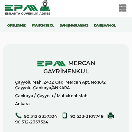
OFİSLERİMİZ
FRANCHISE OL
DANIŞMANLARIMIZ
DANIŞMAN OL
MERCAN
GAYRİMENKUL
Çayyolu Mah. 2432 Cad. Mercan Apt. No:16/2
Çayyolu-Çankaya/ANKARA
Çankaya / Çayyolu / Mutlukent Mah.
Ankara
90 312-2357324
90 533-3107748
90 312-2357324