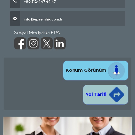
+90 312-447 44 47
info@epaemlak.com.tr
Sosyal Medya'da EPA
Konum Görünüm
Yol Tarifi