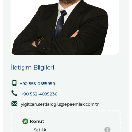
İletişim Bilgileri
+90 555-0355959
+90 532-4095236
yigitcan.serdaroglu@epaemlak.com.tr
Konut
Satılık
2