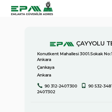
ÇAYYOLU TE
Konutkent Mahallesi 3001.Sokak No:
Ankara
Çankaya
Ankara
90 312-2407300
90 532-348
2407302