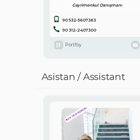
Gayrimenkul Danışmanı
90 532-5607363
90 312-2407300
Portföy
Asistan / Assistant