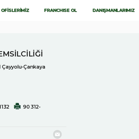
OFİSLERİMİZ
FRANCHISE OL
DANIŞMANLARIMIZ
MSİLCİLİĞİ
1 Çayyolu-Çankaya
1132
90 312-