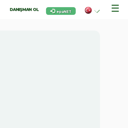
☰
DANIŞMAN OL
epaNET