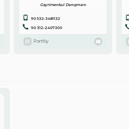
Gayrimenkul Danışmanı
90 532-3481132
90 312-2407300
Portföy