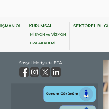
IŞMAN OL
KURUMSAL
SEKTÖREL BİLG
MİSYON ve VİZYON
EPA AKADEMİ
Sosyal Medya'da EPA
Konum Görünüm