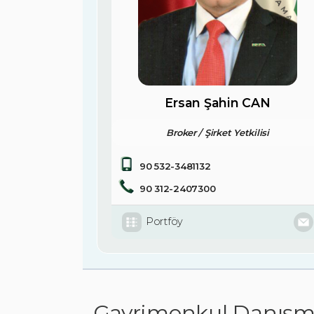
Ersan Şahin CAN
Broker / Şirket Yetkilisi
90 532-3481132
90 312-2407300
Portföy
Gayrimenkul Danışma