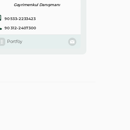
Gayrimenkul Danışmanı
90 533-2233423
90 312-2407300
Portföy