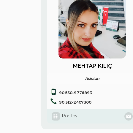
MEHTAP KILIÇ
Asistan
90 530-9776893
90 312-2407300
Portföy