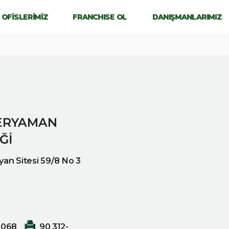
OFİSLERİMİZ
FRANCHISE OL
DANIŞMANLARIMIZ
ERYAMAN
Ğİ
yan Sitesi 59/8 No 3
0068
90 312-