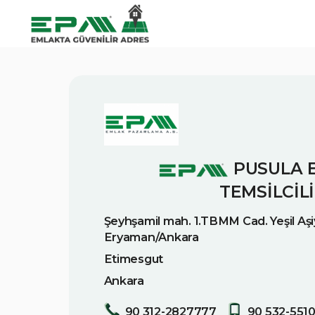
PUSULA 
TEMSİLCİLİ
Şeyhşamil mah. 1.TBMM Cad. Yeşil Aşi
Eryaman/Ankara
Etimesgut
Ankara
90 312-2827777
90 532-551