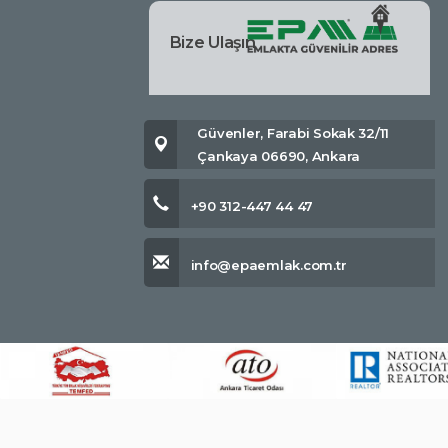
Bize Ulaşın
Güvenler, Farabi Sokak 32/11
Çankaya 06690, Ankara
+90 312-447 44 47
info@epaemlak.com.tr