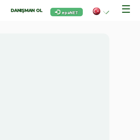
☰
DANIŞMAN OL
epaNET