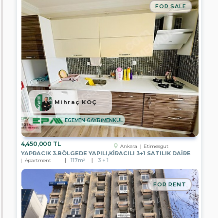
FOR SALE
YATIRIM
PARK
GAYRİMENKUL
EPA
RUZGAR
2
GAYRİMENKUL
EPA
KOÇYİĞİT
GAYRİMENKUL
Mihraç KOÇ
EPA
İPEKYOL
GAYRİMENKUL
EGEMEN GAYRİMENKUL
EPA
YZ
4,450,000 TL
Ankara
Etimesgut
GAYRİMENKUL
YAPRACIK 3.BÖLGEDE YAPILI,KİRACILI 3+1 SATILIK DAİRE
Apartment
117m²
3 + 1
EPA
ÖZYAŞAM
GAYRİMENKUL
FOR RENT
EPA
EMRE
KOÇ
GAYRİMENKUL