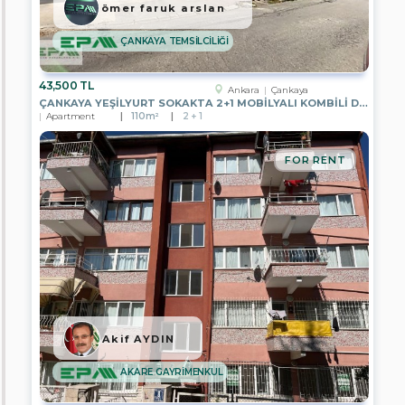
EPA
ömer faruk arslan
CITY
GAYRİMENKUL
ÇANKAYA TEMSİLCİLİĞİ
EPA
FİLO
43,500 TL
2
Ankara
Çankaya
GAYRİMENKUL
ÇANKAYA YEŞİLYURT SOKAKTA 2+1 MOBİLYALI KOMBİLİ DAİRE
Apartment
110m²
2 + 1
EPA
ELİSA
GAYRİMENKUL
FOR RENT
EPA
BENGİ
GAYRİMENKUL
EPA
DİNAMİK
GAYRİMENKUL
EPA
PRESTİJ
2
Akif AYDIN
GAYRİMENKUL
AKARE GAYRİMENKUL
EPA
FİLO
3