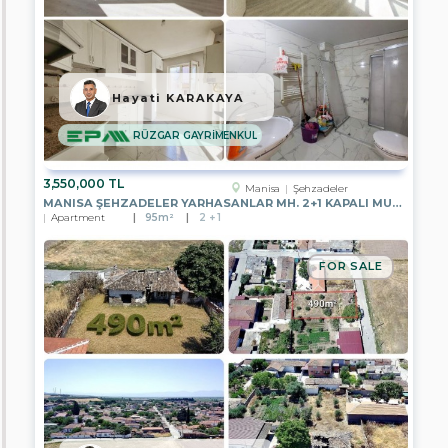
Yalova
Düzce
Hayati KARAKAYA
Balıkesir
RÜZGAR GAYRİMENKUL
Bolu
3,550,000 TL
Manisa
Şehzadeler
Çanakkale
MANISA ŞEHZADELER YARHASANLAR MH. 2+1 KAPALI MUTFAK ARAKAT DAIRE
Apartment
95m²
2 + 1
Çankırı
FOR SALE
Çorum
Denizli
Edirne
Eskişehir
Kırklareli