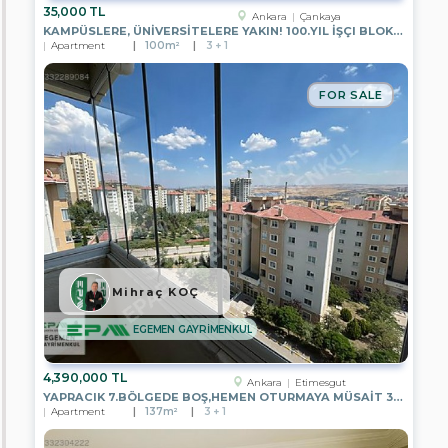
GAYRİMENKUL
35,000 TL
Ankara
Çankaya
KAMPÜSLERE, ÜNİVERSİTELERE YAKIN! 100.YIL İŞÇI BLOKLARI`NDA 2+L
EPA
Apartment
100m²
3 + 1
YATIRIM
GAYRİMENKUL
FOR SALE
EPA
KENT
GAYRİMENKUL
EPA
STEP
IN
GAYRİMENKUL
EPA
YE-
KA
GAYRİMENKUL
Mihraç KOÇ
EPA
EGEMEN GAYRİMENKUL
PASTEL
GAYRİMENKUL
4,390,000 TL
Ankara
Etimesgut
EPA
YAPRACIK 7.BÖLGEDE BOŞ,HEMEN OTURMAYA MÜSAİT 3+1 SATILIK DAİRE
RÜZGAR
Apartment
137m²
3 + 1
GAYRİMENKUL
EPA