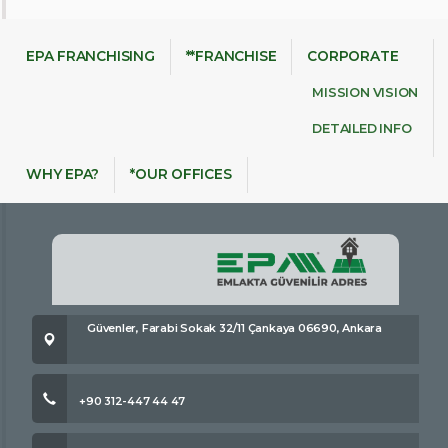
EPA FRANCHISING
**FRANCHISE
CORPORATE
MISSION VISION
DETAILED INFO
WHY EPA?
*OUR OFFICES
Güvenler, Farabi Sokak 32/11 Çankaya 06690, Ankara
+90 312-447 44 47