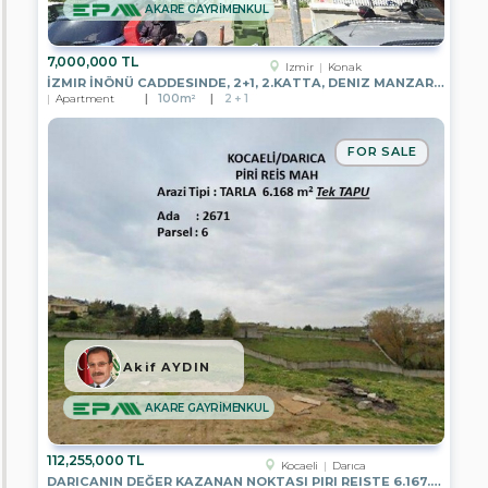
AKARE GAYRİMENKUL
EPA
EGE
BÖLGESİ
MERKEZ
7,000,000 TL
Izmir
Konak
OFİSİ
İZMIR İNÖNÜ CADDESINDE, 2+1, 2.KATTA, DENIZ MANZARALI
Apartment
100m²
2 + 1
EPA
DATÇA
TEMSİLCİLİĞİ
FOR SALE
EPA
ADA
GAYRİMENKUL
EPA
TUNA
İNCE
GAYRİMENKUL
EPA
MERCAN
GAYRİMENKUL
Akif AYDIN
EPA
AKARE GAYRİMENKUL
WEST
GATE
112,255,000 TL
Kocaeli
Darıca
EPA
DARICANIN DEĞER KAZANAN NOKTASI PIRI REISTE 6.167.82 M2 PARSEL
AKARE