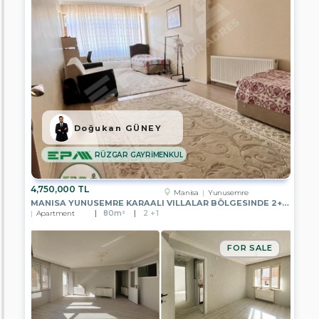
Antalya
Aydın
Mersin
Istanbul
Izmir
Doğukan GÜNEY
Kayseri
RÜZGAR GAYRİMENKUL
Manisa
4,750,000 TL
Manisa
Yunusemre
MANISA YUNUSEMRE KARAALI VILLALAR BÖLGESINDE 2+1 BAHÇE ZEMIN
Muğla
Apartment
80m²
2 + 1
Nevşehir
FOR SALE
Tekirdağ
Van
Bayburt