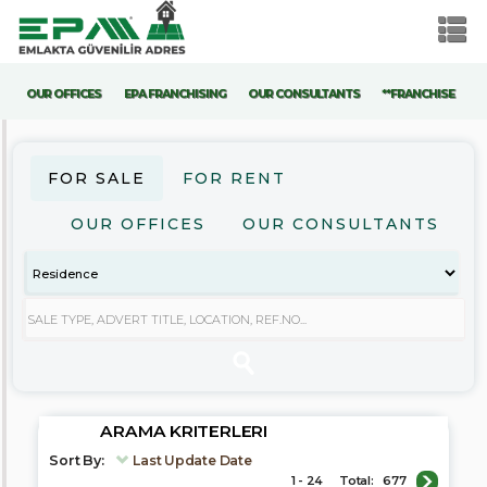
OUR OFFICES
EPA FRANCHISING
OUR CONSULTANTS
**FRANCHISE
ARAMA
KRITERLERI
FOR SALE
FOR RENT
For
Sale
OUR OFFICES
OUR CONSULTANTS
For
Rent
Residence
Commercial
Land
Price
ARAMA KRITERLERI
Sort By:
Last Update Date
1 - 24
Total:
677