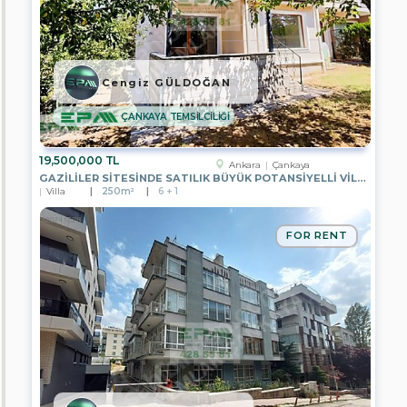
ERCİYES
GAYRİMENKUL
EPA
PRESTİJ
Cengiz GÜLDOĞAN
GAYRİMENKUL
EPA
ÇANKAYA TEMSİLCİLİĞİ
POYRAZ
GAYRİMENKUL
19,500,000 TL
Ankara
Çankaya
EPA
GAZİLİLER SİTESİNDE SATILIK BÜYÜK POTANSİYELLİ VİLLA
FİLO
Villa
250m²
6 + 1
GAYRİMENKUL
EPA
FOR RENT
GARANTİ
GRUP
GAYRİMENKUL
EPA
UĞUR
GAYRİMENKUL
EPA
SAGEM
GAYRİMENKUL