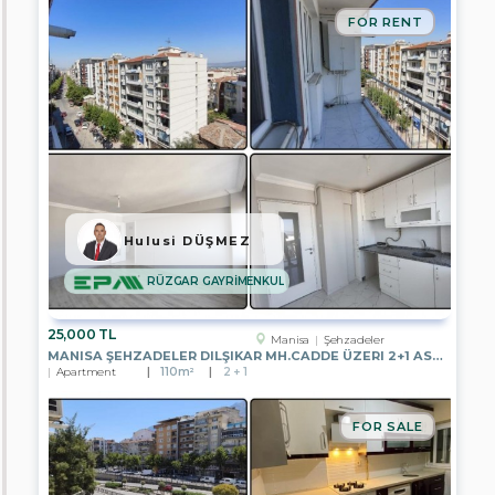
Land
FOR RENT
for
Residencial
Zone
Public
Housing
Garden
Land
for
Residence-
Commercial
Hulusi DÜŞMEZ
Land
RÜZGAR GAYRİMENKUL
for
Industrial
Zone
25,000 TL
Manisa
Şehzadeler
MANISA ŞEHZADELER DILŞIKAR MH.CADDE ÜZERI 2+1 ASANSÖRLÜ KIRALIK
Various
Apartment
110m²
2 + 1
Land
Storehouse
FOR SALE
Land
Apartment
-