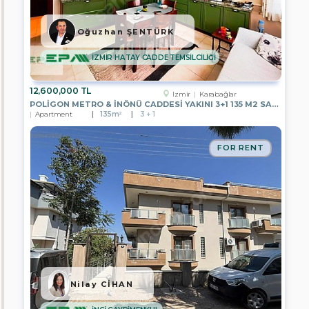
EGEMEN
GAYRİMENKUL
Oğuzhan ŞENTÜRK
EPA
ELİT
İZMİR HATAY CADDE TEMSİLCİLİĞİ
GAYRİMENKUL
EPA
12,600,000 TL
KYC
Izmir
Karabağlar
GAYRİMENKUL
POLİGON METRO & İNÖNÜ CADDESİ YAKINI 3+1 135 M2 SATILIK DAİRE
Apartment
135m²
3 + 1
EPA
HOME
GAYRİMENKUL
FOR RENT
EPA
DETAY
GAYRİMENKUL
EPA
STC
Gayrimenkul
HERA
Global
Nilay CİHAN
EPA
EXTRA
GAYRİMENKUL