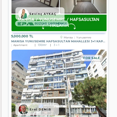
GENEL
MÜDÜRLÜK
Sevinç AYKAÇ
EPA
A.Ş.
RÜZGAR GAYRİMENKUL
CENGİZ
EREN
EMLAK
5,000,000 TL
Manisa
Yunusemre
EPA
MANISA YUNUSEMRE HAFSASULTAN MAHALLESI 3+1 KAPALI MUTFAK SATILIK
İSTANBUL
Apartment
130m²
3 + 1
ULUS
TEMSİLCİLİĞİ
FOR SALE
EPA
GÖLBAŞI
TEMSİLCİLİĞİ
EPA
BODRUM
YALIKAVAK
TEMSİLCİLİĞİ
EPA
İZMİR
HATAY
CADDE
Erol DEMİR
TEMSİLCİLİĞİ