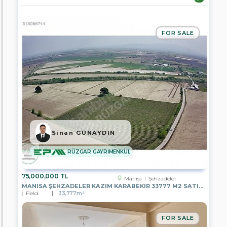
Area
FOR SALE
#
Rooms
Sinan GÜNAYDIN
City
/
RÜZGAR GAYRİMENKUL
Town
/
District
75,000,000 TL
Manisa
Şehzadeler
MANISA ŞEHZADELER KAZIM KARABEKIR 33777 M2 SATILIK BAĞ
Field
33,777m²
Afyonkarahisar
Ankara
FOR SALE