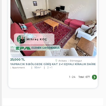
Mihraç KOÇ
EGEMEN GAYRİMENKUL
25,000 TL
Ankara
Etimesgut
YAPRACIK 9.BÖLGEDE GİRİŞ KAT 2+1 EŞYALI KİRALIK DAİRE
Apartment
95m²
2 + 1
1 - 24
Total:
677