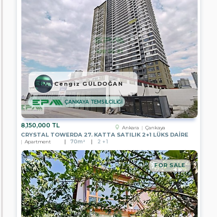
TKT
GAYRİMENKUL
EPA
DİYARBAKIR
TEMSİLCİLİĞİ
EPA
CLASS
GAYRİMENKUL
Cengiz GÜLDOĞAN
EPA
LION
GAYRİMENKUL
ÇANKAYA TEMSİLCİLİĞİ
EPA
8,150,000 TL
ALİYA
Ankara
Çankaya
GAYRİMENKUL
CRYSTAL TOWERDA 27. KATTA SATILIK 2+1 LÜKS DAİRE
Apartment
70m²
2 + 1
EPA
SİNCAN
TOKİ
FOR SALE
TEMSİLCİLİĞİ
EPA
TÜRKCAN
GAYRİMENKUL
EPA