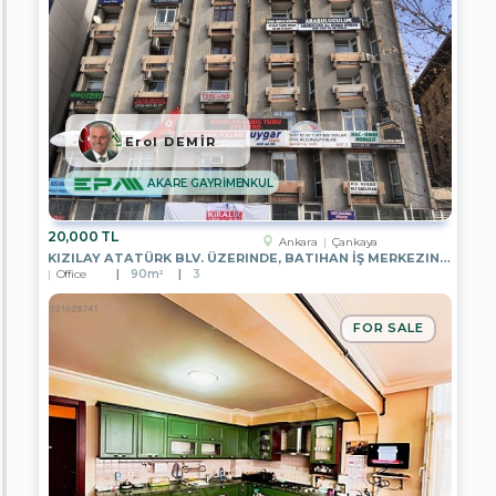
EPA
REYHAN
YAVUZ
GAYRİMENKUL
EPA
DMS
Erol DEMİR
GAYRİMENKUL
AKARE GAYRİMENKUL
EPA
AREN
GAYRİMENKUL
20,000 TL
Ankara
Çankaya
KIZILAY ATATÜRK BLV. ÜZERINDE, BATIHAN İŞ MERKEZINDE, 6.KATTA
EPA
Office
90m²
3
GÖKOVA
GAYRİMENKUL
FOR SALE
EPA
WON
GAYRİMENKUL
EPA
DEPA
REAL
ESTATE
EPA