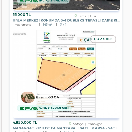
İNCİ GAYRİMENKUL
EPA
55,000 TL
BOSPHORUS
Izmir
Urla
URLA MERKEZI KONUMDA 3+1 DUBLEKS TERASLI DAIRE KIRALIK
Apartment
145m²
3 + 1
EPA
NOBLE
CİTY
FOR SALE
EPA
DORUK
Search
Eren KOCA
WON GAYRİMENKUL
4,850,000 TL
Antalya
Manavgat
MANAVGAT KIZILOTTA MANZARALI SATILIK ARSA - YATIRIM FIRSATI