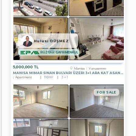
Flat
Warehouse
Companies
EPA
YAŞAMKENT
Hulusi DÜŞMEZ
TEMSİLCİLİĞİ
RÜZGAR GAYRİMENKUL
EPA
ÇANKAYA
TEMSİLCİLİĞİ
5,000,000 TL
Manisa
Yunusemre
MANISA MIMAR SINAN BULVARI ÜZERI 3+1 ARA KAT ASANSÖRLÜ SATILIK
EPA
Apartment
110m²
3 + 1
ÜMİTKÖY
TEMSİLCİLİĞİ
FOR SALE
EPA
ÇAYYOLU
TEMSİLCİLİĞİ
EPA
PUSULA
ERYAMAN
TEMSİLCİLİĞİ
EPA