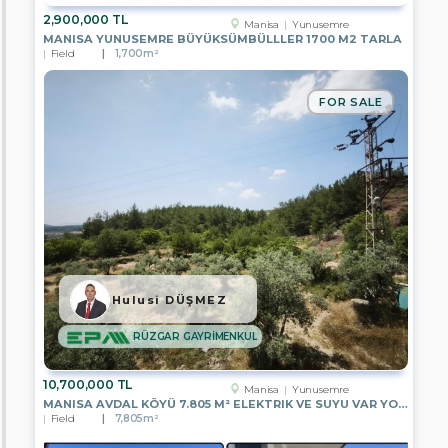
2,900,000 TL
Manisa
Yunusemre
Complete
MANISA YUNUSEMRE BÜYÜKSÜMBÜLLLER 1700 M2 TARLA
Building
Field
1,700m²
Office
FOR SALE
Plaza
Floor
Shop
Office
Building
Floor
Factory
Villa
Hulusi DÜŞMEZ
RÜZGAR GAYRİMENKUL
Land
for
Commercial
10,700,000 TL
Zone
Manisa
Yunusemre
MANISA AVDAL KÖYÜ 7.805 M² ELEKTRIK VE SUYU VAR YOLA CEPHELI
Field
7,805m²
Field