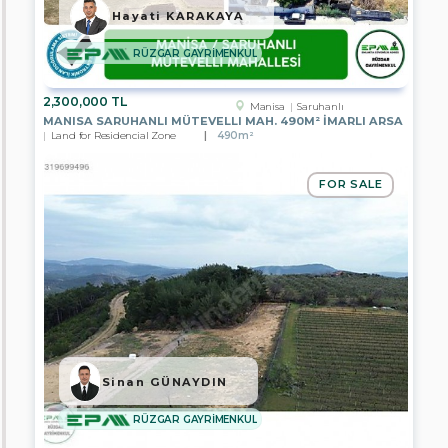
Hayati KARAKAYA
Kocaeli
RÜZGAR GAYRİMENKUL
Rize
Sakarya
2,300,000 TL
Manisa
Saruhanlı
MANISA SARUHANLI MÜTEVELLI MAH. 490M² İMARLI ARSA
Trabzon
Land for Residencial Zone
490m²
Kırıkkale
FOR SALE
Sub
Groups
Apartment
Residence
Villa
Single
Sinan GÜNAYDIN
House
RÜZGAR GAYRİMENKUL
Summer
House