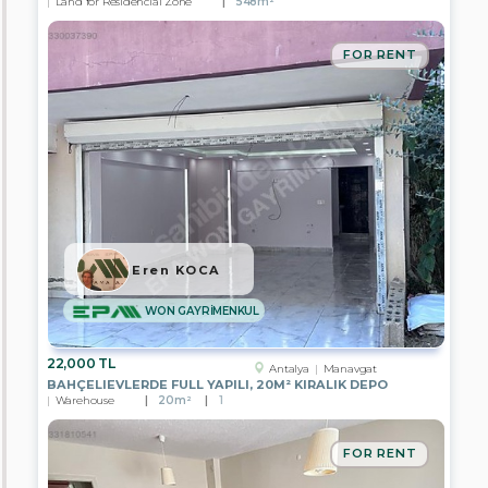
Land for Residencial Zone
548m²
FOR RENT
Eren KOCA
WON GAYRİMENKUL
22,000 TL
Antalya
Manavgat
BAHÇELIEVLERDE FULL YAPILI, 20M² KIRALIK DEPO
Warehouse
20m²
1
FOR RENT