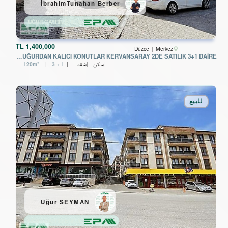
İbrahimTunahan Berber
UĞUR GAYRİMENKUL
TL
1,400,000
Düzce
Merkez
EPA UĞURDAN KALICI KONUTLAR KERVANSARAY 2DE SATILIK 3+1 DAİRE
سكن
شقة
3 + 1
120m²
للبيع
Uğur SEYMAN
UĞUR GAYRİMENKUL