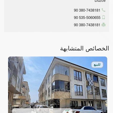
Düzce
90 380-7438181
90 535-5060655
90 380-7438181
الخصائص المتشابهة
للبيع