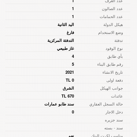
عدد الغرف
1
عدد الصالون
1
عدد الحمامات
1
هيكل الدولة
اليد الثانية
وضع الاستخدام
فارغ
تدفئة
التدفئة المركزية
نوع الوقود
غاز طبيعي
بأي طابق
4
رقم طابق البناء
5
تاريخ الانشاء
2021
دفعة اولى
0 TL
جوانب الهيكل
الشرق
عائدات
670 TL
حالة السجل العقاري
سند طابو عمارات
دخل الاجار
0
سند جزیره
سند - بسته
مناسب لكرت البنك
نعم