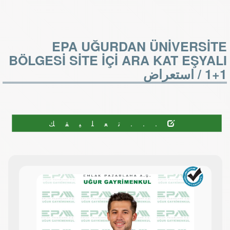
EPA UĞURDAN ÜNİVERSİTE
BÖLGESİ SİTE İÇİ ARA KAT EŞYALI
1+1 /
استعراض
...تعليقك