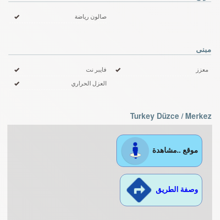
صالون رياضة
مبنى
معزز
فايبر نت
العزل الحراري
Turkey Düzce / Merkez
موقع ..مشاهدة
وصفة الطريق