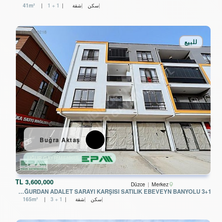
سكن
شقة
1 + 1
41m²
للبيع
Buğra Aktaş
UĞUR GAYRİMENKUL
TL
3,600,000
Düzce
Merkez
EPA UĞURDAN ADALET SARAYI KARŞISI SATILIK EBEVEYN BANYOLU 3+1
سكن
شقة
3 + 1
165m²