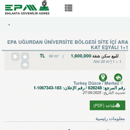
*
EPA UĞURDAN ÜNİVERSİTE BÖLGESİ SİTE İÇİ ARA
KAT EŞYALI 1+1
1,600,000 TL
للبيع سكن شقة
68 m²
(
Net 50 m²)
1 + 1
Turkey Düzce / Merkez
رقم المرجع:
628248
/ رقم الإعلان:
f-1067343-183
تحديث التاريخ:
27/09/2025
طباعة (PDF)
معلومات رئيسية