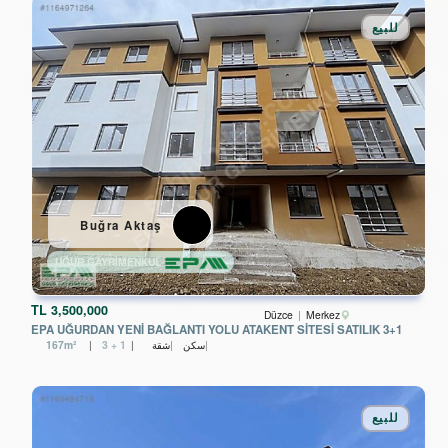
للبيع
Buğra Aktaş
UĞUR GAYRİMENKUL
TL
3,500,000
Düzce
Merkez
EPA UĞURDAN YENİ BAĞLANTI YOLU ATAKENT SİTESİ SATILIK 3+1
سكن
شقة
3 + 1
167m²
للبيع