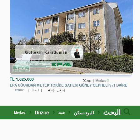
Gültekin Karaduman
UĞUR GAYRİMENKUL
TL
1,625,000
Düzce
Merkez
EPA UĞURDAN METEK TOKİDE SATILIK GÜNEY CEPHELİ 3+1 DAİRE
سكن
شقة
3 + 1
120m²
البحث
للبيع-سكن
Düzce
شقة
Merkez