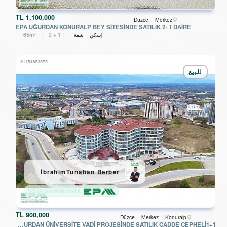
TL
1,100,000
Düzce
Merkez
EPA UĞURDAN KONURALP BEY SİTESİNDE SATILIK 2+1 DAİRE
سكن
شقة
2 + 1
65m²
للبيع
İbrahimTunahan Berber
UĞUR GAYRİMENKUL
TL
900,000
Düzce
Merkez
Konuralp
EPA UĞURDAN ÜNİVERSİTE VADİ PROJESİNDE SATILIK CADDE CEPHELİ1+1