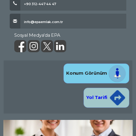
+90 312-447 44 47
info@epaemlak.com.tr
Sosyal Medya'da EPA
Konum Görünüm
Yol Tarifi