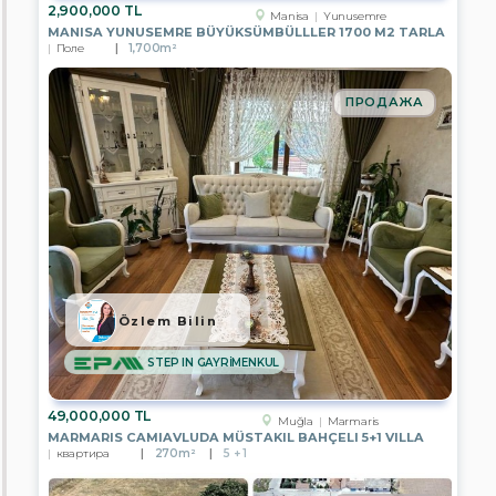
2,900,000 TL
Manisa
Yunusemre
Поиск
MANISA YUNUSEMRE BÜYÜKSÜMBÜLLLER 1700 M2 TARLA
Поле
1,700m²
ПРОДАЖА
Özlem Bilin
STEP IN GAYRİMENKUL
49,000,000 TL
Muğla
Marmaris
MARMARIS CAMIAVLUDA MÜSTAKIL BAHÇELI 5+1 VILLA
квартира
270m²
5 + 1