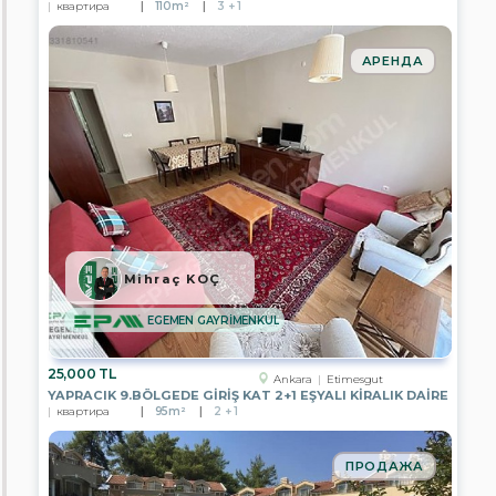
IN
квартира
110m²
3 + 1
GAYRİMENKUL
EPA
АРЕНДА
YE-
KA
GAYRİMENKUL
EPA
PASTEL
GAYRİMENKUL
EPA
RÜZGAR
GAYRİMENKUL
Mihraç KOÇ
EPA
YATIRIM
PARK
EGEMEN GAYRİMENKUL
GAYRİMENKUL
EPA
25,000 TL
Ankara
Etimesgut
RUZGAR
YAPRACIK 9.BÖLGEDE GİRİŞ KAT 2+1 EŞYALI KİRALIK DAİRE
2
квартира
95m²
2 + 1
GAYRİMENKUL
EPA
ПРОДАЖА
KOÇYİĞİT
GAYRİMENKUL