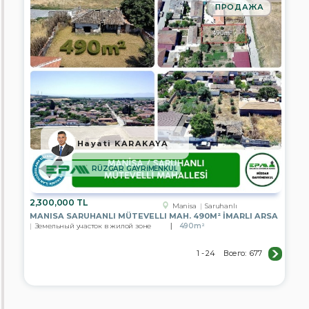
ПРОДАЖА
Hayati KARAKAYA
RÜZGAR GAYRİMENKUL
2,300,000 TL
Manisa
Saruhanlı
MANISA SARUHANLI MÜTEVELLI MAH. 490M² İMARLI ARSA
Земельный участок в жилой зоне
490m²
1 - 24
Всего:
677