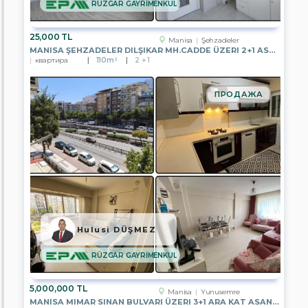
RÜZGAR GAYRİMENKUL
EPA
BENGİ
GAYRİMENKUL
25,000 TL
Manisa
Şehzadeler
MANISA ŞEHZADELER DILŞIKAR MH.CADDE ÜZERI 2+1 ASANSÖRLÜ KIRALIK
EPA
квартира
110m²
2 + 1
DİNAMİK
GAYRİMENKUL
ПРОДАЖА
EPA
PRESTİJ
2
GAYRİMENKUL
EPA
FİLO
3
GAYRİMENKUL
EPA
YATIRIM
GAYRİMENKUL
Hulusi DÜŞMEZ
EPA
RÜZGAR GAYRİMENKUL
KENT
GAYRİMENKUL
5,000,000 TL
EPA
Manisa
Yunusemre
STEP
MANISA MIMAR SINAN BULVARI ÜZERI 3+1 ARA KAT ASANSÖRLÜ SATILIK