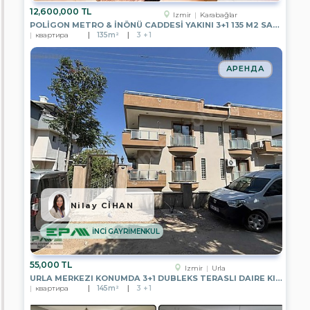
GAYRİMENKUL
12,600,000 TL
Izmir
Karabağlar
POLİGON METRO & İNÖNÜ CADDESİ YAKINI 3+1 135 M2 SATILIK DAİRE
EPA
квартира
135m²
3 + 1
TUNA
İNCE
GAYRİMENKUL
АРЕНДА
EPA
MERCAN
GAYRİMENKUL
EPA
WEST
GATE
EPA
AKARE
GAYRİMENKUL
Nilay CİHAN
EPA
LARA
GAYRİMENKUL
İNCİ GAYRİMENKUL
EPA
İNCİ
55,000 TL
Izmir
Urla
GAYRİMENKUL
URLA MERKEZI KONUMDA 3+1 DUBLEKS TERASLI DAIRE KIRALIK
квартира
145m²
3 + 1
EPA
KULE