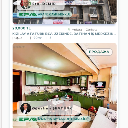
TEMSİLCİLİĞİ
Erol DEMİR
EPA
AKARE GAYRİMENKUL
GÖLBAŞI
TEMSİLCİLİĞİ
20,000 TL
EPA
Ankara
Çankaya
BODRUM
KIZILAY ATATÜRK BLV. ÜZERINDE, BATIHAN İŞ MERKEZINDE, 6.KATTA
YALIKAVAK
Офис
90m²
3
TEMSİLCİLİĞİ
EPA
ПРОДАЖА
İZMİR
HATAY
CADDE
TEMSİLCİLİĞİ
EPA
EGE
BÖLGESİ
MERKEZ
OFİSİ
EPA
DATÇA
Oğuzhan ŞENTÜRK
TEMSİLCİLİĞİ
İZMİR HATAY CADDE TEMSİLCİLİĞİ
EPA
ADA