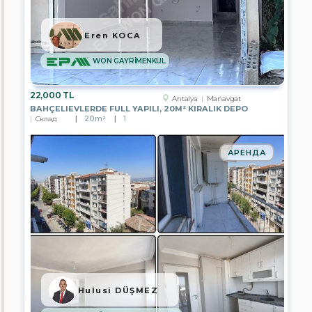
FİLO
GAYRİMENKUL
Eren KOCA
EPA
GARANTİ
GRUP
WON GAYRİMENKUL
GAYRİMENKUL
EPA
22,000 TL
Antalya
Manavgat
UĞUR
BAHÇELIEVLERDE FULL YAPILI, 20M² KIRALIK DEPO
GAYRİMENKUL
Склад
20m²
1
EPA
SAGEM
АРЕНДА
GAYRİMENKUL
EPA
CITY
GAYRİMENKUL
EPA
FİLO
2
GAYRİMENKUL
EPA
ELİSA
Hulusi DÜŞMEZ
GAYRİMENKUL