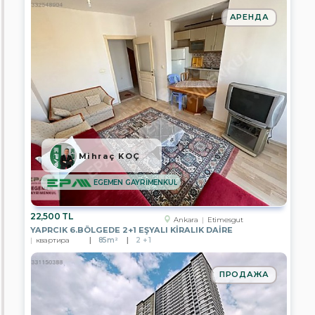
АРЕНДА
Ankara
Antalya
Aydın
Mersin
Istanbul
Mihraç KOÇ
Izmir
EGEMEN GAYRİMENKUL
Kayseri
22,500 TL
Manisa
Ankara
Etimesgut
YAPRCIK 6.BÖLGEDE 2+1 EŞYALI KİRALIK DAİRE
квартира
85m²
2 + 1
Muğla
Nevşehir
ПРОДАЖА
Tekirdağ