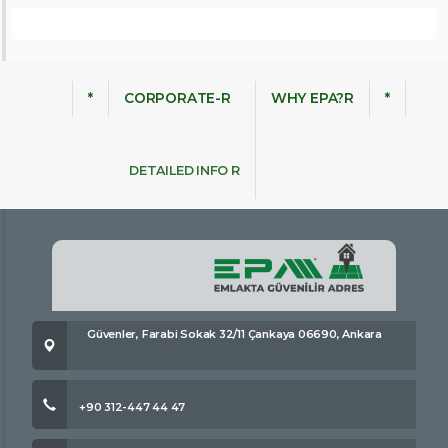
*
CORPORATE-R
WHY EPA?R
*
DETAILED INFO R
Güvenler, Farabi Sokak 32/11 Çankaya 06690, Ankara
+90 312-447 44 47