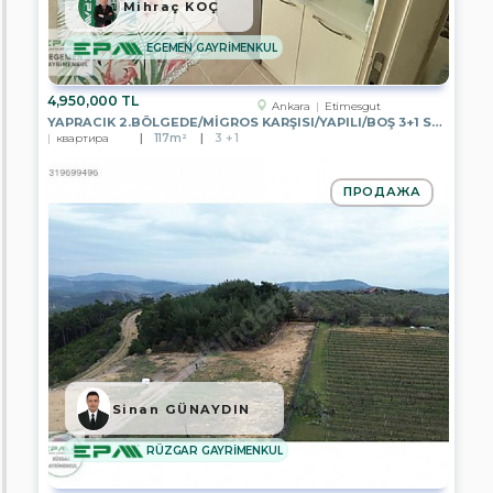
HOME
Mihraç KOÇ
GAYRİMENKUL
EGEMEN GAYRİMENKUL
EPA
DETAY
GAYRİMENKUL
4,950,000 TL
Ankara
Etimesgut
YAPRACIK 2.BÖLGEDE/MİGROS KARŞISI/YAPILI/BOŞ 3+1 SATILIK DAİRE
EPA
квартира
117m²
3 + 1
STC
Gayrimenkul
ПРОДАЖА
HERA
Global
EPA
EXTRA
GAYRİMENKUL
EPA
BOSPHORUS
EPA
NOBLE
CİTY
Sinan GÜNAYDIN
EPA
RÜZGAR GAYRİMENKUL
DORUK