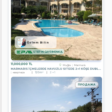
EPA
İPEKYOL
GAYRİMENKUL
EPA
YZ
GAYRİMENKUL
EPA
ÖZYAŞAM
Özlem Bilin
GAYRİMENKUL
STEP IN GAYRİMENKUL
EPA
EMRE
KOÇ
GAYRİMENKUL
11,000,000 TL
Muğla
Marmaris
MARMARIS İÇMELERDE HAVUZLU SITEDE 2+1 KÖŞE DUBLEKS
EPA
квартира
120m²
2 + 1
REYHAN
YAVUZ
GAYRİMENKUL
ПРОДАЖА
EPA
DMS
GAYRİMENKUL
EPA
AREN