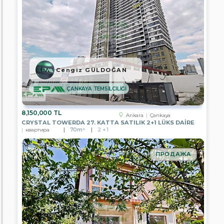
Van
Bayburt
Yalova
Düzce
Cengiz GÜLDOĞAN
Balıkesir
ÇANKAYA TEMSİLCİLİĞİ
Bolu
8,150,000 TL
Ankara
Çankaya
CRYSTAL TOWERDA 27. KATTA SATILIK 2+1 LÜKS DAİRE
Çanakkale
квартира
70m²
2 + 1
Çankırı
ПРОДАЖА
Çorum
Denizli
Edirne
Eskişehir