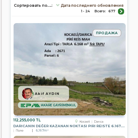
Сортировать по.....:
Дата последнего обновления
1 - 24
Всего:
677
площадь,
м.кв
ПРОДАЖА
Кол-
во
комнат
Akif AYDIN
Город
/
AKARE GAYRİMENKUL
Город/
регион
/
112,255,000 TL
Kocaeli
Darıca
Район
DARICANIN DEĞER KAZANAN NOKTASI PIRI REISTE 6.167.82 M2 PARSEL
Поле
6,167m²
Afyonkarahisar