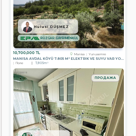
GAYRİMENKUL
EPA
GÖKOVA
GAYRİMENKUL
Hulusi DÜŞMEZ
EPA
WON
RÜZGAR GAYRİMENKUL
GAYRİMENKUL
EPA
10,700,000 TL
Manisa
Yunusemre
DEPA
MANISA AVDAL KÖYÜ 7.805 M² ELEKTRIK VE SUYU VAR YOLA CEPHELI
REAL
Поле
7,805m²
ESTATE
EPA
ПРОДАЖА
EGEMEN
GAYRİMENKUL
EPA
ELİT
GAYRİMENKUL
EPA
KYC
GAYRİMENKUL
EPA