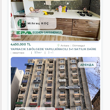
ÇANKAYA
TEMSİLCİLİĞİ
EPA
ÜMİTKÖY
TEMSİLCİLİĞİ
Mihraç KOÇ
EPA
ÇAYYOLU
EGEMEN GAYRİMENKUL
TEMSİLCİLİĞİ
EPA
4,450,000 TL
Ankara
Etimesgut
PUSULA
YAPRACIK 3.BÖLGEDE YAPILI,KİRACILI 3+1 SATILIK DAİRE
ERYAMAN
квартира
117m²
3 + 1
TEMSİLCİLİĞİ
EPA
АРЕНДА
GENEL
MÜDÜRLÜK
EPA
A.Ş.
CENGİZ
EREN
EMLAK
EPA
İSTANBUL
ULUS