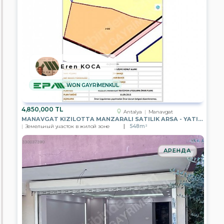
LION
GAYRİMENKUL
EPA
ALİYA
GAYRİMENKUL
EPA
SİNCAN
Eren KOCA
TOKİ
TEMSİLCİLİĞİ
WON GAYRİMENKUL
EPA
TÜRKCAN
4,850,000 TL
GAYRİMENKUL
Antalya
Manavgat
MANAVGAT KIZILOTTA MANZARALI SATILIK ARSA - YATIRIM FIRSATI
Земельный участок в жилой зоне
548m²
EPA
ERCİYES
GAYRİMENKUL
АРЕНДА
EPA
PRESTİJ
GAYRİMENKUL
EPA
POYRAZ
GAYRİMENKUL
EPA