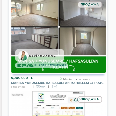
GAYRİMENKUL
ПРОДАЖА
EPA
KONUT
GAYRİMENKUL
EPA
KAYA
GAYRİMENKUL
EPA
ARMA
GAYRİMENKUL
Sevinç AYKAÇ
EPA
ANTALYA
RÜZGAR GAYRİMENKUL
TKT
GAYRİMENKUL
5,000,000 TL
Manisa
Yunusemre
EPA
MANISA YUNUSEMRE HAFSASULTAN MAHALLESI 3+1 KAPALI MUTFAK SATILIK
DİYARBAKIR
квартира
130m²
3 + 1
TEMSİLCİLİĞİ
EPA
ПРОДАЖА
CLASS
GAYRİMENKUL
EPA