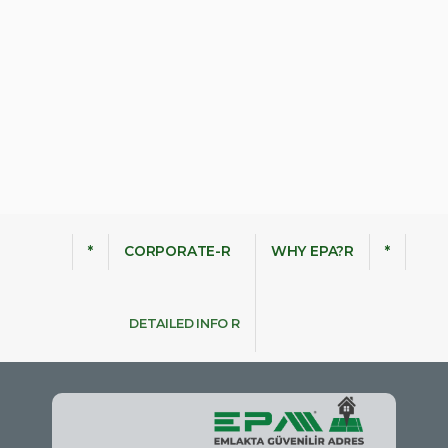
*
CORPORATE-R
WHY EPA?R
*
DETAILED INFO R