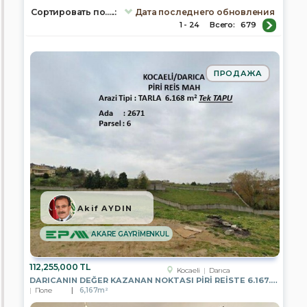
Сортировать по.....:
Дата последнего обновления
1 - 24
Всего:
679
площадь,
м.кв
ПРОДАЖА
Кол-
во
комнат
Akif AYDIN
Город
/
AKARE GAYRİMENKUL
Город/
регион
/
112,255,000 TL
Kocaeli
Darıca
Район
DARICANIN DEĞER KAZANAN NOKTASI PIRI REISTE 6.167.82 M2 PARSEL
Поле
6,167m²
Afyonkarahisar