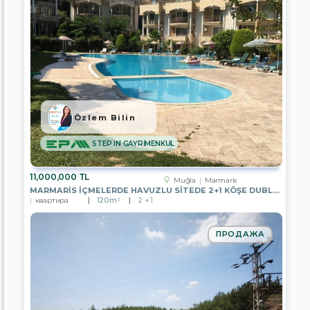
EPA
İPEKYOL
GAYRİMENKUL
EPA
YZ
GAYRİMENKUL
EPA
ÖZYAŞAM
Özlem Bilin
GAYRİMENKUL
STEP IN GAYRİMENKUL
EPA
EMRE
KOÇ
GAYRİMENKUL
11,000,000 TL
Muğla
Marmaris
MARMARIS İÇMELERDE HAVUZLU SITEDE 2+1 KÖŞE DUBLEKS
EPA
квартира
120m²
2 + 1
REYHAN
YAVUZ
GAYRİMENKUL
ПРОДАЖА
EPA
DMS
GAYRİMENKUL
EPA
AREN