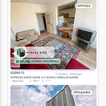
АРЕНДА
Ankara
Antalya
Aydın
Mersin
Istanbul
Mihraç KOÇ
Izmir
EGEMEN GAYRİMENKUL
Kayseri
22,500 TL
Manisa
Ankara
Etimesgut
YAPRCIK 6.BÖLGEDE 2+1 EŞYALI KİRALIK DAİRE
квартира
85m²
2 + 1
Muğla
Nevşehir
ПРОДАЖА
Tekirdağ