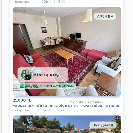
IN
квартира
110m²
3 + 1
GAYRİMENKUL
EPA
АРЕНДА
YE-
KA
GAYRİMENKUL
EPA
PASTEL
GAYRİMENKUL
EPA
RÜZGAR
GAYRİMENKUL
Mihraç KOÇ
EPA
YATIRIM
PARK
EGEMEN GAYRİMENKUL
GAYRİMENKUL
EPA
25,000 TL
Ankara
Etimesgut
RUZGAR
YAPRACIK 9.BÖLGEDE GİRİŞ KAT 2+1 EŞYALI KİRALIK DAİRE
2
квартира
95m²
2 + 1
GAYRİMENKUL
EPA
ПРОДАЖА
KOÇYİĞİT
GAYRİMENKUL