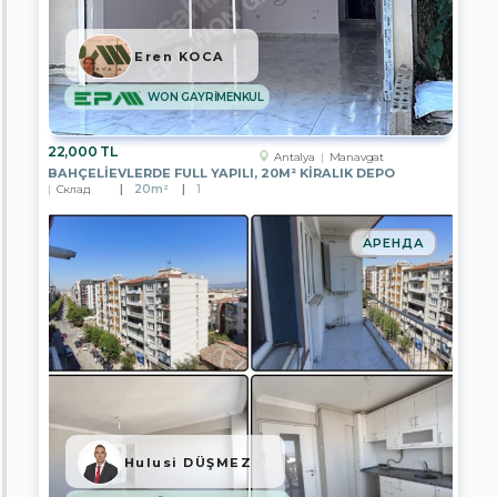
FİLO
GAYRİMENKUL
Eren KOCA
EPA
GARANTİ
GRUP
WON GAYRİMENKUL
GAYRİMENKUL
EPA
22,000 TL
Antalya
Manavgat
UĞUR
BAHÇELIEVLERDE FULL YAPILI, 20M² KIRALIK DEPO
GAYRİMENKUL
Склад
20m²
1
EPA
SAGEM
АРЕНДА
GAYRİMENKUL
EPA
CITY
GAYRİMENKUL
EPA
FİLO
2
GAYRİMENKUL
EPA
ELİSA
Hulusi DÜŞMEZ
GAYRİMENKUL