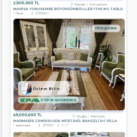
2,900,000 TL
Manisa
Yunusemre
Поиск
MANISA YUNUSEMRE BÜYÜKSÜMBÜLLLER 1700 M2 TARLA
Поле
1,700m²
ПРОДАЖА
Özlem Bilin
STEP IN GAYRİMENKUL
49,000,000 TL
Muğla
Marmaris
MARMARIS CAMIAVLUDA MÜSTAKIL BAHÇELI 5+1 VILLA
квартира
270m²
5 + 1