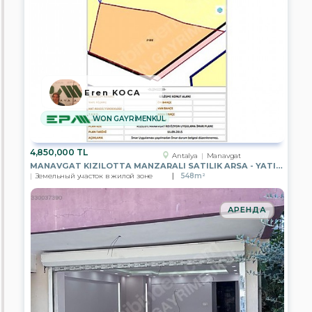
LION
GAYRİMENKUL
EPA
ALİYA
GAYRİMENKUL
EPA
SİNCAN
Eren KOCA
TOKİ
TEMSİLCİLİĞİ
WON GAYRİMENKUL
EPA
TÜRKCAN
4,850,000 TL
GAYRİMENKUL
Antalya
Manavgat
MANAVGAT KIZILOTTA MANZARALI SATILIK ARSA - YATIRIM FIRSATI
Земельный участок в жилой зоне
548m²
EPA
ERCİYES
GAYRİMENKUL
АРЕНДА
EPA
PRESTİJ
GAYRİMENKUL
EPA
POYRAZ
GAYRİMENKUL
EPA