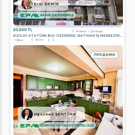
TEMSİLCİLİĞİ
Erol DEMİR
EPA
AKARE GAYRİMENKUL
GÖLBAŞI
TEMSİLCİLİĞİ
20,000 TL
EPA
Ankara
Çankaya
BODRUM
KIZILAY ATATÜRK BLV. ÜZERINDE, BATIHAN İŞ MERKEZINDE, 6.KATTA
YALIKAVAK
Офис
90m²
3
TEMSİLCİLİĞİ
EPA
ПРОДАЖА
İZMİR
HATAY
CADDE
TEMSİLCİLİĞİ
EPA
EGE
BÖLGESİ
MERKEZ
OFİSİ
EPA
DATÇA
Oğuzhan ŞENTÜRK
TEMSİLCİLİĞİ
İZMİR HATAY CADDE TEMSİLCİLİĞİ
EPA
ADA