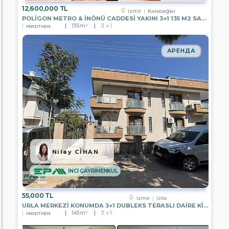
GAYRİMENKUL
12,600,000 TL
Izmir
Karabağlar
POLİGON METRO & İNÖNÜ CADDESİ YAKINI 3+1 135 M2 SATILIK DAİRE
EPA
квартира
135m²
3 + 1
TUNA
İNCE
GAYRİMENKUL
АРЕНДА
EPA
MERCAN
GAYRİMENKUL
EPA
WEST
GATE
EPA
AKARE
GAYRİMENKUL
Nilay CİHAN
EPA
LARA
GAYRİMENKUL
İNCİ GAYRİMENKUL
EPA
İNCİ
55,000 TL
Izmir
Urla
GAYRİMENKUL
URLA MERKEZI KONUMDA 3+1 DUBLEKS TERASLI DAIRE KIRALIK
квартира
145m²
3 + 1
EPA
KULE