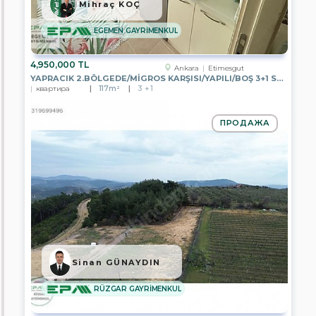
HOME
Mihraç KOÇ
GAYRİMENKUL
EGEMEN GAYRİMENKUL
EPA
DETAY
GAYRİMENKUL
4,950,000 TL
Ankara
Etimesgut
YAPRACIK 2.BÖLGEDE/MİGROS KARŞISI/YAPILI/BOŞ 3+1 SATILIK DAİRE
EPA
квартира
117m²
3 + 1
STC
Gayrimenkul
ПРОДАЖА
HERA
Global
EPA
EXTRA
GAYRİMENKUL
EPA
BOSPHORUS
EPA
NOBLE
CİTY
Sinan GÜNAYDIN
EPA
RÜZGAR GAYRİMENKUL
DORUK