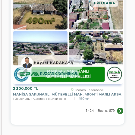
ПРОДАЖА
Hayati KARAKAYA
RÜZGAR GAYRİMENKUL
2,300,000 TL
Manisa
Saruhanlı
MANISA SARUHANLI MÜTEVELLI MAH. 490M² İMARLI ARSA
Земельный участок в жилой зоне
490m²
1 - 24
Всего:
679