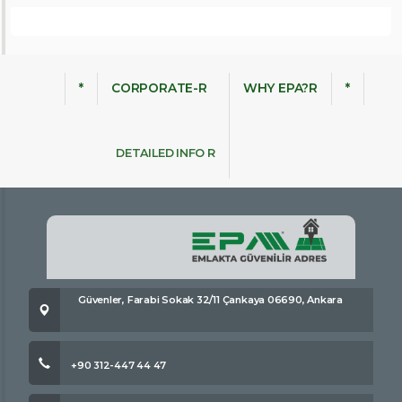
*
CORPORATE-R
WHY EPA?R
*
DETAILED INFO R
Güvenler, Farabi Sokak 32/11 Çankaya 06690, Ankara
+90 312-447 44 47