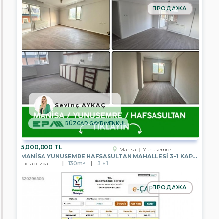
GAYRİMENKUL
ПРОДАЖА
EPA
KONUT
GAYRİMENKUL
EPA
KAYA
GAYRİMENKUL
EPA
ARMA
GAYRİMENKUL
Sevinç AYKAÇ
EPA
ANTALYA
RÜZGAR GAYRİMENKUL
TKT
GAYRİMENKUL
5,000,000 TL
Manisa
Yunusemre
EPA
MANISA YUNUSEMRE HAFSASULTAN MAHALLESI 3+1 KAPALI MUTFAK SATILIK
DİYARBAKIR
квартира
130m²
3 + 1
TEMSİLCİLİĞİ
EPA
ПРОДАЖА
CLASS
GAYRİMENKUL
EPA