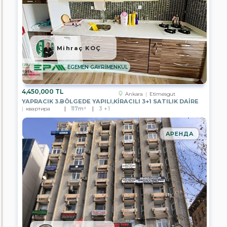
ÇANKAYA
TEMSİLCİLİĞİ
EPA
ÜMİTKÖY
TEMSİLCİLİĞİ
Mihraç KOÇ
EPA
ÇAYYOLU
EGEMEN GAYRİMENKUL
TEMSİLCİLİĞİ
EPA
4,450,000 TL
Ankara
Etimesgut
PUSULA
YAPRACIK 3.BÖLGEDE YAPILI,KİRACILI 3+1 SATILIK DAİRE
ERYAMAN
квартира
117m²
3 + 1
TEMSİLCİLİĞİ
EPA
АРЕНДА
GENEL
MÜDÜRLÜK
EPA
A.Ş.
CENGİZ
EREN
EMLAK
EPA
İSTANBUL
ULUS