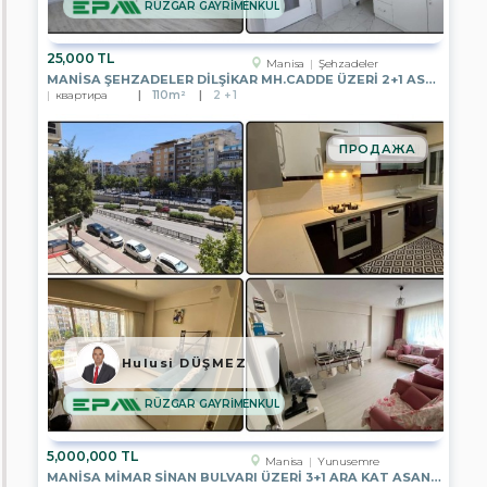
RÜZGAR GAYRİMENKUL
EPA
BENGİ
GAYRİMENKUL
25,000 TL
Manisa
Şehzadeler
MANISA ŞEHZADELER DILŞIKAR MH.CADDE ÜZERI 2+1 ASANSÖRLÜ KIRALIK
EPA
квартира
110m²
2 + 1
DİNAMİK
GAYRİMENKUL
ПРОДАЖА
EPA
PRESTİJ
2
GAYRİMENKUL
EPA
FİLO
3
GAYRİMENKUL
EPA
YATIRIM
GAYRİMENKUL
Hulusi DÜŞMEZ
EPA
RÜZGAR GAYRİMENKUL
KENT
GAYRİMENKUL
5,000,000 TL
EPA
Manisa
Yunusemre
STEP
MANISA MIMAR SINAN BULVARI ÜZERI 3+1 ARA KAT ASANSÖRLÜ SATILIK