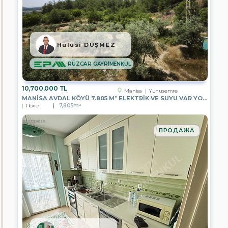
GAYRİMENKUL
EPA
GÖKOVA
GAYRİMENKUL
Hulusi DÜŞMEZ
EPA
WON
RÜZGAR GAYRİMENKUL
GAYRİMENKUL
EPA
10,700,000 TL
Manisa
Yunusemre
DEPA
MANISA AVDAL KÖYÜ 7.805 M² ELEKTRIK VE SUYU VAR YOLA CEPHELI
REAL
Поле
7,805m²
ESTATE
EPA
ПРОДАЖА
EGEMEN
GAYRİMENKUL
EPA
ELİT
GAYRİMENKUL
EPA
KYC
GAYRİMENKUL
EPA