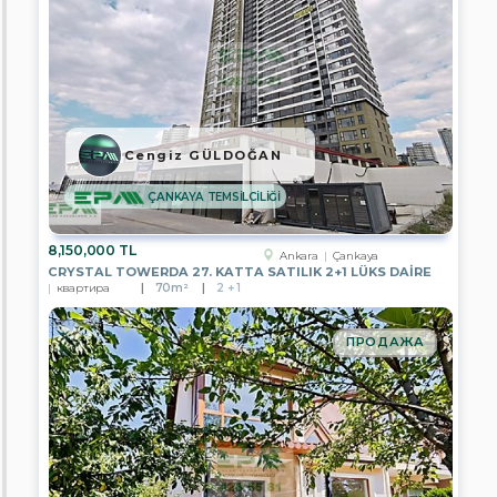
Van
Bayburt
Yalova
Düzce
Cengiz GÜLDOĞAN
Balıkesir
ÇANKAYA TEMSİLCİLİĞİ
Bolu
8,150,000 TL
Ankara
Çankaya
CRYSTAL TOWERDA 27. KATTA SATILIK 2+1 LÜKS DAİRE
Çanakkale
квартира
70m²
2 + 1
Çankırı
ПРОДАЖА
Çorum
Denizli
Edirne
Eskişehir