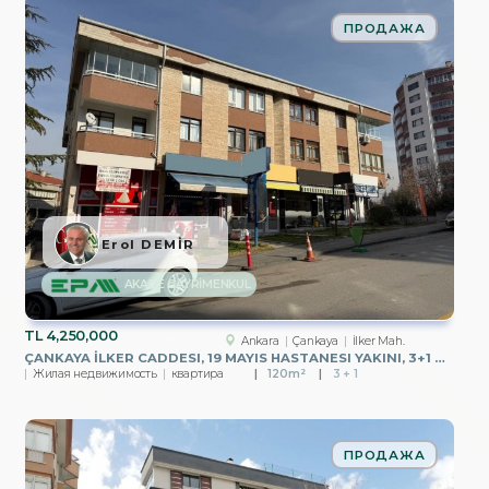
ПРОДАЖА
Erol DEMİR
AKARE GAYRİMENKUL
TL
4,250,000
Ankara
Çankaya
İlker Mah.
ÇANKAYA İLKER CADDESI, 19 MAYIS HASTANESI YAKINI, 3+1 GIRIŞ KAT
Жилая недвижимость
квартира
120m²
3 + 1
ПРОДАЖА