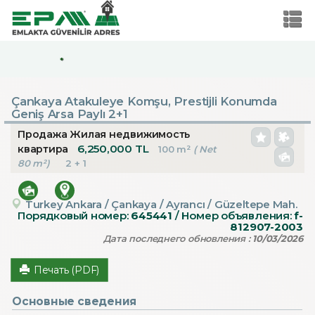
*
Çankaya Atakuleye Komşu, Prestijli Konumda
Geniş Arsa Paylı 2+1
Продажа Жилая недвижимость
6,250,000 TL
квартира
100 m²
( Net
80 m²)
2 + 1
Turkey Ankara / Çankaya
/ Ayrancı
/ Güzeltepe Mah.
Порядковый номер:
645441
/ Номер объявления:
f-
812907-2003
Дата последнего обновления :
10/03/2026
Печать (PDF)
Основные сведения