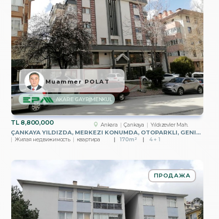
Muammer POLAT
AKARE GAYRİMENKUL
TL
8,800,000
Ankara
Çankaya
Yıldızevler Mah.
ÇANKAYA YILDIZDA, MERKEZI KONUMDA, OTOPARKLI, GENIŞ 4+1
Жилая недвижимость
квартира
170m²
4 + 1
ПРОДАЖА