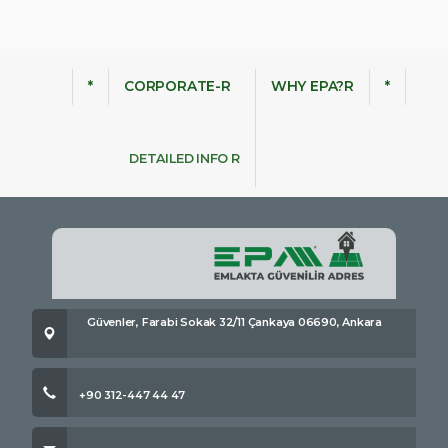
*
CORPORATE-R
WHY EPA?R
*
DETAILED INFO R
Güvenler, Farabi Sokak 32/11 Çankaya 06690, Ankara
+90 312-447 44 47