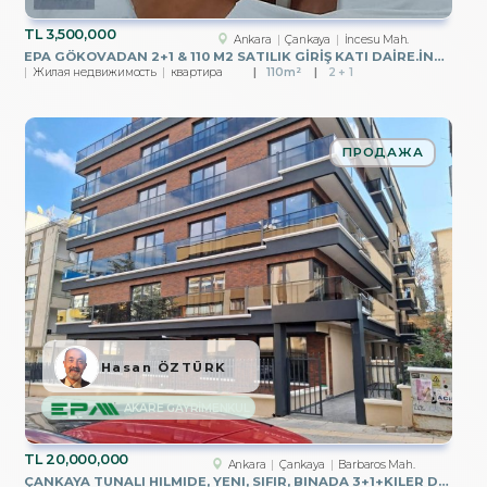
TL
3,500,000
Ankara
Çankaya
İncesu Mah.
EPA GÖKOVADAN 2+1 & 110 M2 SATILIK GİRİŞ KATI DAİRE.İNCESU-ÇNK.
Жилая недвижимость
квартира
110m²
2 + 1
ПРОДАЖА
Hasan ÖZTÜRK
AKARE GAYRİMENKUL
TL
20,000,000
Ankara
Çankaya
Barbaros Mah.
ÇANKAYA TUNALI HILMIDE, YENI, SIFIR, BINADA 3+1+KILER DUBLEKS