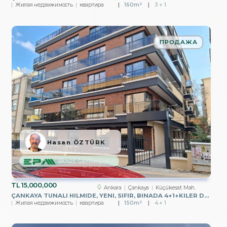
Жилая недвижимость
квартира
160m²
3 + 1
ПРОДАЖА
Hasan ÖZTÜRK
AKARE GAYRİMENKUL
TL
15,000,000
Ankara
Çankaya
Küçükesat Mah.
ÇANKAYA TUNALI HILMIDE, YENI, SIFIR, BINADA 4+1+KILER DUBLEKS
Жилая недвижимость
квартира
150m²
4 + 1