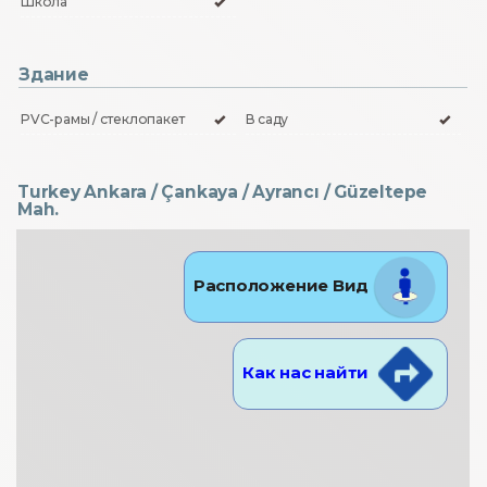
Школа
Здание
PVC-рамы / стеклопакет
В саду
Turkey Ankara / Çankaya
/ Ayrancı
/ Güzeltepe
Mah.
Расположение Вид
Как нас найти