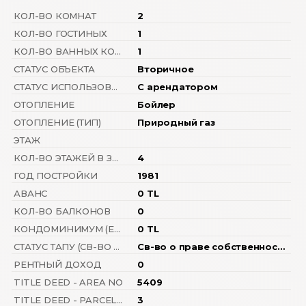
КОЛ-ВО КОМНАТ
2
КОЛ-ВО ГОСТИНЫХ
1
КОЛ-ВО ВАННЫХ КОМНАТ
1
СТАТУС ОБЪЕКТА
Вторичное
СТАТУС ИСПОЛЬЗОВАНИЯ
С арендатором
ОТОПЛЕНИЕ
Бойлер
ОТОПЛЕНИЕ (ТИП)
Природный газ
ЭТАЖ
КОЛ-ВО ЭТАЖЕЙ В ЗДАНИИ
4
ГОД ПОСТРОЙКИ
1981
АВАНС
0 TL
КОЛ-ВО БАЛКОНОВ
0
КОНДОМИНИМУМ (ЕЖЕМЕСЯЧН.ПЛАТЕЖИ ЗА ОБСЛУЖИВАНИЕ)
0 TL
СТАТУС ТАПУ (СВ-ВО О ПРАВЕ СОБСТВЕННОСТИ)
Св-во о праве собственности с кондоминимумом
РЕНТНЫЙ ДОХОД
0
TITLE DEED - AREA NO
5409
TITLE DEED - PARCEL NO
3