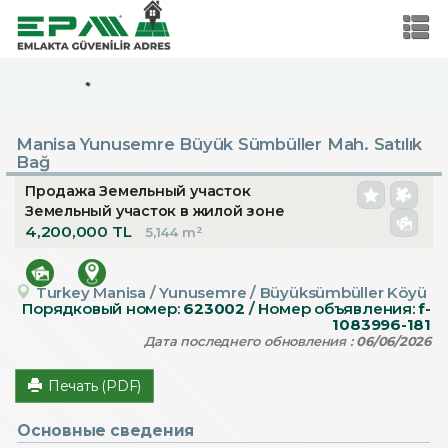
*
Manisa Yunusemre Büyük Sümbüller Mah. Satılık
Bağ
Продажа Земельный участок
Земельный участок в жилой зоне
4,200,000 TL
5,144 m²
Turkey Manisa / Yunusemre
/ Büyüksümbüller Köyü
Порядковый номер:
623002
/ Номер объявления:
f-
1083996-181
Дата последнего обновления :
06/06/2026
Печать (PDF)
Основные сведения