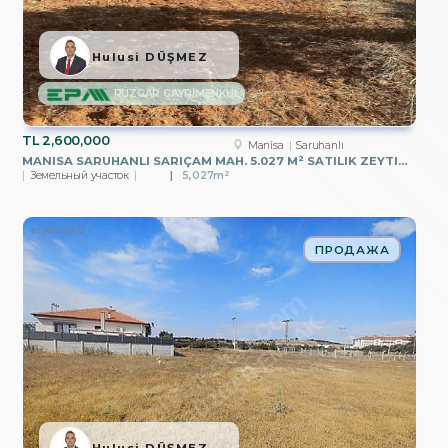
Hulusi DÜŞMEZ
RÜZGAR GAYRİMENKUL
TL
2,600,000
Manisa
Saruhanlı
MANISA SARUHANLI SARIÇAM MAH. 5.027 M² SATILIK ZEYTINLIK
Земельный участок
5,027m²
ПРОДАЖА
Hulusi DÜŞMEZ