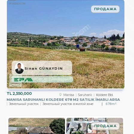
ПРОДАЖА
Sinan GÜNAYDIN
RÜZGAR GAYRİMENKUL
TL
2,550,000
Manisa
Saruhanlı
Koldere Bld.
MANISA SARUHANLI KOLDERE 678 M2 SATILIK İMARLI ARSA
Земельный участок
Земельный участок в жилой зоне
678m²
ПРОДАЖА