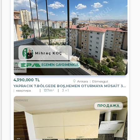
EPA
İPEKYOL
GAYRİMENKUL
EPA
YZ
GAYRİMENKUL
EPA
ÖZYAŞAM
Mihraç KOÇ
GAYRİMENKUL
EGEMEN GAYRİMENKUL
EPA
EMRE
KOÇ
GAYRİMENKUL
4,390,000 TL
Ankara
Etimesgut
YAPRACIK 7.BÖLGEDE BOŞ,HEMEN OTURMAYA MÜSAİT 3+1 SATILIK DAİRE
EPA
квартира
137m²
3 + 1
REYHAN
YAVUZ
GAYRİMENKUL
ПРОДАЖА
EPA
DMS
GAYRİMENKUL
EPA
AREN