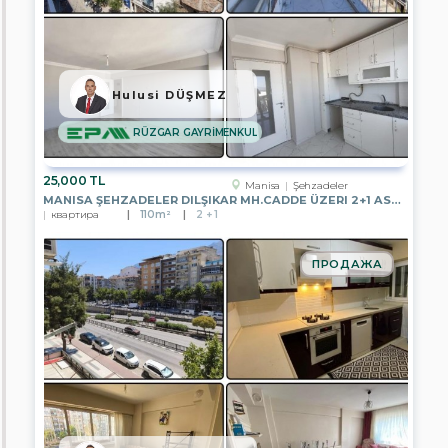
ÇANKAYA
TEMSİLCİLİĞİ
EPA
ÜMİTKÖY
TEMSİLCİLİĞİ
Hulusi DÜŞMEZ
EPA
ÇAYYOLU
RÜZGAR GAYRİMENKUL
TEMSİLCİLİĞİ
EPA
25,000 TL
Manisa
Şehzadeler
PUSULA
MANISA ŞEHZADELER DILŞIKAR MH.CADDE ÜZERI 2+1 ASANSÖRLÜ KIRALIK
ERYAMAN
квартира
110m²
2 + 1
TEMSİLCİLİĞİ
EPA
ПРОДАЖА
GENEL
MÜDÜRLÜK
EPA
A.Ş.
CENGİZ
EREN
EMLAK
EPA
İSTANBUL
ULUS