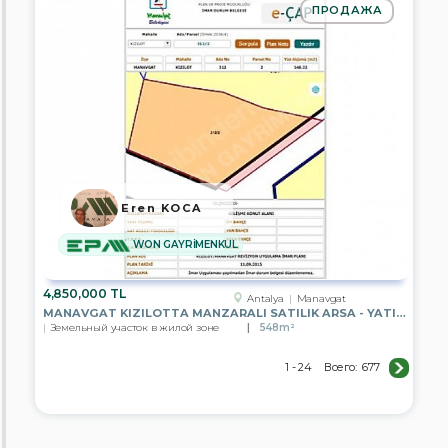
ПРОДАЖА
Eren KOCA
WON GAYRİMENKUL
4,850,000 TL
Antalya
Manavgat
MANAVGAT KIZILOTTA MANZARALI SATILIK ARSA - YATIRIM FIRSATI
Земельный участок в жилой зоне
548m²
1 - 24
Всего:
677