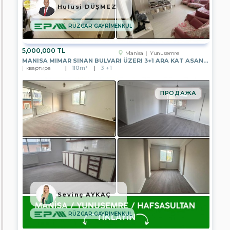
TEMSİLCİLİĞİ
Hulusi DÜŞMEZ
EPA
RÜZGAR GAYRİMENKUL
GÖLBAŞI
TEMSİLCİLİĞİ
5,000,000 TL
EPA
Manisa
Yunusemre
BODRUM
MANISA MIMAR SINAN BULVARI ÜZERI 3+1 ARA KAT ASANSÖRLÜ SATILIK
YALIKAVAK
квартира
110m²
3 + 1
TEMSİLCİLİĞİ
EPA
ПРОДАЖА
İZMİR
HATAY
CADDE
TEMSİLCİLİĞİ
EPA
EGE
BÖLGESİ
MERKEZ
OFİSİ
EPA
DATÇA
Sevinç AYKAÇ
TEMSİLCİLİĞİ
RÜZGAR GAYRİMENKUL
EPA
ADA