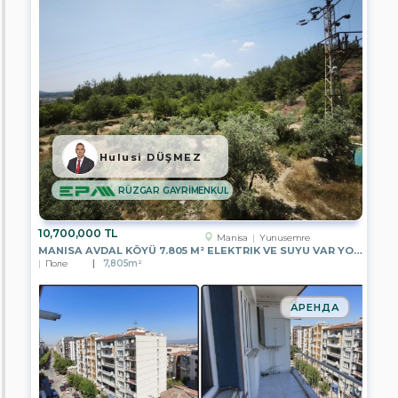
участок
в
промышленной
зоне
Различные
земельные
участки
Земельный
участок
Hulusi DÜŞMEZ
под
склад
RÜZGAR GAYRİMENKUL
Квартира
–
Квартира
10,700,000 TL
Manisa
Yunusemre
MANISA AVDAL KÖYÜ 7.805 M² ELEKTRIK VE SUYU VAR YOLA CEPHELI
Склад
Поле
7,805m²
Компании
АРЕНДА
EPA
YAŞAMKENT
TEMSİLCİLİĞİ
EPA