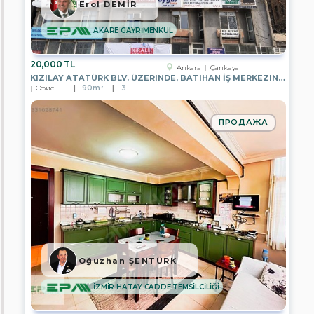
HOME
Erol DEMİR
GAYRİMENKUL
AKARE GAYRİMENKUL
EPA
DETAY
GAYRİMENKUL
20,000 TL
Ankara
Çankaya
KIZILAY ATATÜRK BLV. ÜZERINDE, BATIHAN İŞ MERKEZINDE, 6.KATTA
EPA
Офис
90m²
3
STC
Gayrimenkul
ПРОДАЖА
HERA
Global
EPA
EXTRA
GAYRİMENKUL
EPA
BOSPHORUS
EPA
NOBLE
CİTY
Oğuzhan ŞENTÜRK
EPA
İZMİR HATAY CADDE TEMSİLCİLİĞİ
DORUK