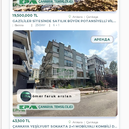
ÇANKAYA TEMSİLCİLİĞİ
EPA
BENGİ
GAYRİMENKUL
19,500,000 TL
Ankara
Çankaya
GAZİLİLER SİTESİNDE SATILIK BÜYÜK POTANSİYELLİ VİLLA
EPA
Вилла
250m²
6 + 1
DİNAMİK
GAYRİMENKUL
АРЕНДА
EPA
PRESTİJ
2
GAYRİMENKUL
EPA
FİLO
3
GAYRİMENKUL
EPA
YATIRIM
GAYRİMENKUL
ömer faruk arslan
EPA
ÇANKAYA TEMSİLCİLİĞİ
KENT
GAYRİMENKUL
43,500 TL
EPA
Ankara
Çankaya
STEP
ÇANKAYA YEŞİLYURT SOKAKTA 2+1 MOBİLYALI KOMBİLİ DAİRE