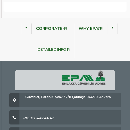
*
CORPORATE-R
WHY EPA?R
*
DETAILED INFO R
Güvenler, Farabi Sokak 32/11 Çankaya 06690, Ankara
+90 312-447 44 47