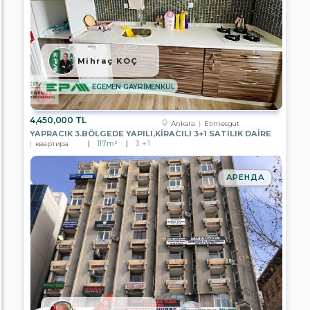
GAYRİMENKUL
EPA
GÖKOVA
GAYRİMENKUL
Mihraç KOÇ
EPA
WON
EGEMEN GAYRİMENKUL
GAYRİMENKUL
EPA
4,450,000 TL
Ankara
Etimesgut
DEPA
YAPRACIK 3.BÖLGEDE YAPILI,KİRACILI 3+1 SATILIK DAİRE
REAL
квартира
117m²
3 + 1
ESTATE
EPA
АРЕНДА
EGEMEN
GAYRİMENKUL
EPA
ELİT
GAYRİMENKUL
EPA
KYC
GAYRİMENKUL
EPA