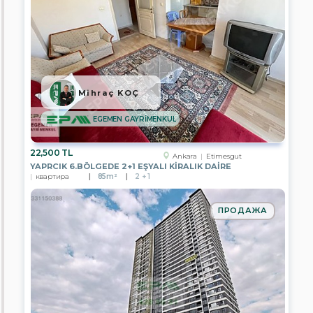
LION
GAYRİMENKUL
EPA
ALİYA
GAYRİMENKUL
EPA
SİNCAN
Mihraç KOÇ
TOKİ
TEMSİLCİLİĞİ
EGEMEN GAYRİMENKUL
EPA
TÜRKCAN
22,500 TL
GAYRİMENKUL
Ankara
Etimesgut
YAPRCIK 6.BÖLGEDE 2+1 EŞYALI KİRALIK DAİRE
квартира
85m²
2 + 1
EPA
ERCİYES
GAYRİMENKUL
ПРОДАЖА
EPA
PRESTİJ
GAYRİMENKUL
EPA
POYRAZ
GAYRİMENKUL
EPA