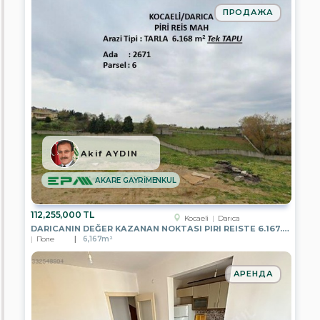
GAYRİMENKUL
ПРОДАЖА
EPA
KONUT
GAYRİMENKUL
EPA
KAYA
GAYRİMENKUL
EPA
ARMA
GAYRİMENKUL
Akif AYDIN
EPA
ANTALYA
AKARE GAYRİMENKUL
TKT
GAYRİMENKUL
112,255,000 TL
Kocaeli
Darıca
EPA
DARICANIN DEĞER KAZANAN NOKTASI PIRI REISTE 6.167.82 M2 PARSEL
DİYARBAKIR
Поле
6,167m²
TEMSİLCİLİĞİ
EPA
АРЕНДА
CLASS
GAYRİMENKUL
EPA