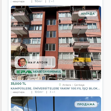
IN
квартира
110m²
2 + 1
GAYRİMENKUL
EPA
АРЕНДА
YE-
KA
GAYRİMENKUL
EPA
PASTEL
GAYRİMENKUL
EPA
RÜZGAR
GAYRİMENKUL
Akif AYDIN
EPA
YATIRIM
PARK
AKARE GAYRİMENKUL
GAYRİMENKUL
EPA
35,000 TL
Ankara
Çankaya
RUZGAR
KAMPÜSLERE, ÜNİVERSİTELERE YAKIN! 100.YIL İŞÇI BLOKLARI`NDA 2+L
2
квартира
100m²
3 + 1
GAYRİMENKUL
EPA
ПРОДАЖА
KOÇYİĞİT
GAYRİMENKUL