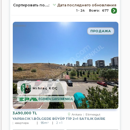
Сортировать по.....:
Дата последнего обновления
1 - 24
Всего:
677
площадь,
м.кв
ПРОДАЖА
Кол-
во
комнат
Mihraç KOÇ
Город
/
EGEMEN GAYRİMENKUL
Город/
регион
/
3,490,000 TL
Ankara
Etimesgut
Район
YAPRACIK 1.BÖLGEDE BÜYÜP TİP 2+1 SATILIK DAİRE
квартира
95m²
2 + 1
Afyonkarahisar