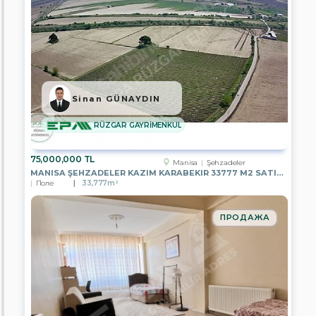
Van
Bayburt
Yalova
Düzce
Sinan GÜNAYDIN
Balıkesir
RÜZGAR GAYRİMENKUL
Bolu
75,000,000 TL
Manisa
Şehzadeler
MANISA ŞEHZADELER KAZIM KARABEKIR 33777 M2 SATILIK BAĞ
Çanakkale
Поле
33,777m²
Çankırı
ПРОДАЖА
Çorum
Denizli
Edirne
Eskişehir