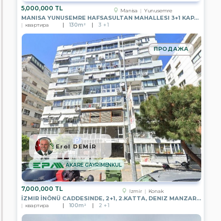
GAYRİMENKUL
5,000,000 TL
Manisa
Yunusemre
MANISA YUNUSEMRE HAFSASULTAN MAHALLESI 3+1 KAPALI MUTFAK SATILIK
EPA
квартира
130m²
3 + 1
TUNA
İNCE
GAYRİMENKUL
ПРОДАЖА
EPA
MERCAN
GAYRİMENKUL
EPA
WEST
GATE
EPA
AKARE
GAYRİMENKUL
Erol DEMİR
EPA
LARA
GAYRİMENKUL
AKARE GAYRİMENKUL
EPA
İNCİ
7,000,000 TL
Izmir
Konak
GAYRİMENKUL
İZMIR İNÖNÜ CADDESINDE, 2+1, 2.KATTA, DENIZ MANZARALI
квартира
100m²
2 + 1
EPA
KULE