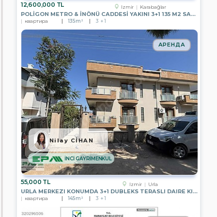
12,600,000 TL
Izmir
Karabağlar
Поиск
POLİGON METRO & İNÖNÜ CADDESİ YAKINI 3+1 135 M2 SATILIK DAİRE
квартира
135m²
3 + 1
АРЕНДА
Nilay CİHAN
İNCİ GAYRİMENKUL
55,000 TL
Izmir
Urla
URLA MERKEZI KONUMDA 3+1 DUBLEKS TERASLI DAIRE KIRALIK
квартира
145m²
3 + 1