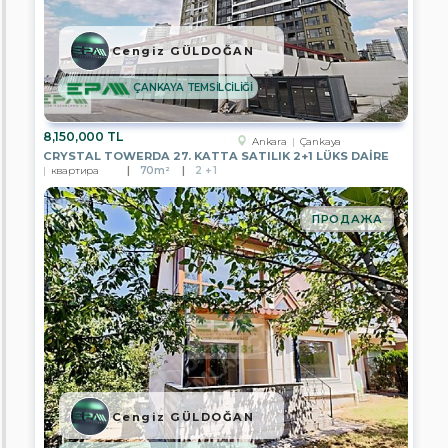
FİLO
GAYRİMENKUL
Cengiz GÜLDOĞAN
EPA
GARANTİ
GRUP
ÇANKAYA TEMSİLCİLİĞİ
GAYRİMENKUL
EPA
8,150,000 TL
Ankara
Çankaya
UĞUR
CRYSTAL TOWERDA 27. KATTA SATILIK 2+1 LÜKS DAİRE
GAYRİMENKUL
квартира
70m²
2 + 1
EPA
SAGEM
ПРОДАЖА
GAYRİMENKUL
EPA
CITY
GAYRİMENKUL
EPA
FİLO
2
GAYRİMENKUL
EPA
ELİSA
Cengiz GÜLDOĞAN
GAYRİMENKUL