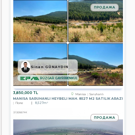
ПРОДАЖА
Ankara
Antalya
Aydın
Mersin
Istanbul
Sinan GÜNAYDIN
Izmir
RÜZGAR GAYRİMENKUL
Kayseri
3,850,000 TL
Manisa
Manisa
Saruhanlı
MANISA SARUHANLI HEYBELI MAH. 8527 M2 SATILIK ARAZI
Поле
8,527m²
Muğla
Nevşehir
ПРОДАЖА
Tekirdağ