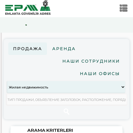
*
ARAMA
KRITERLERI
ПРОДАЖА
АРЕНДА
Продажа
НАШИ СОТРУДНИКИ
Аренда
НАШИ ОФИСЫ
Жилая
недвижимость
Коммерческая
недвижимость
Земельный
участок
Стоимость
ARAMA KRITERLERI