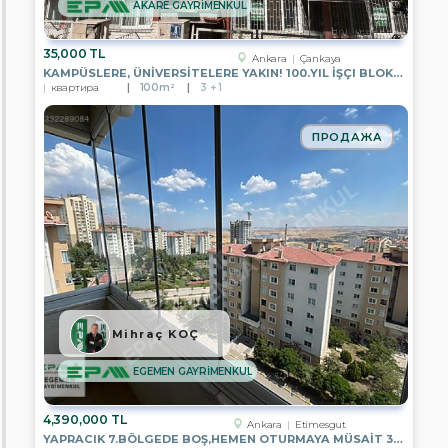
AKARE GAYRİMENKUL
EPA
BENGİ
GAYRİMENKUL
35,000 TL
Ankara
Çankaya
KAMPÜSLERE, ÜNİVERSİTELERE YAKIN! 100.YIL İŞÇI BLOKLARI`NDA 2+L
EPA
квартира
100m²
3 + 1
DİNAMİK
GAYRİMENKUL
ПРОДАЖА
EPA
PRESTİJ
2
GAYRİMENKUL
EPA
FİLO
3
GAYRİMENKUL
EPA
YATIRIM
GAYRİMENKUL
Mihraç KOÇ
EPA
EGEMEN GAYRİMENKUL
KENT
GAYRİMENKUL
4,390,000 TL
EPA
Ankara
Etimesgut
STEP
YAPRACIK 7.BÖLGEDE BOŞ,HEMEN OTURMAYA MÜSAİT 3+1 SATILIK DAİRE