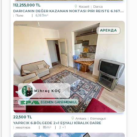
GAYRİMENKUL
112,255,000 TL
Kocaeli
Darıca
DARICANIN DEĞER KAZANAN NOKTASI PIRI REISTE 6.167.82 M2 PARSEL
EPA
Поле
6,167m²
TUNA
İNCE
GAYRİMENKUL
АРЕНДА
EPA
MERCAN
GAYRİMENKUL
EPA
WEST
GATE
EPA
AKARE
GAYRİMENKUL
Mihraç KOÇ
EPA
LARA
GAYRİMENKUL
EGEMEN GAYRİMENKUL
EPA
İNCİ
22,500 TL
Ankara
Etimesgut
GAYRİMENKUL
YAPRCIK 6.BÖLGEDE 2+1 EŞYALI KİRALIK DAİRE
квартира
85m²
2 + 1
EPA
KULE