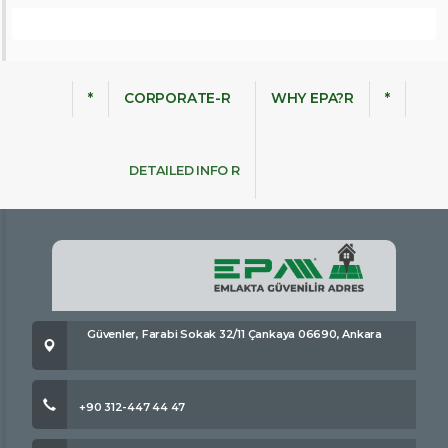
*
CORPORATE-R
WHY EPA?R
*
DETAILED INFO R
Güvenler, Farabi Sokak 32/11 Çankaya 06690, Ankara
+90 312-447 44 47