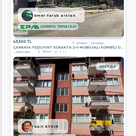
FİLO
GAYRİMENKUL
ömer faruk arslan
EPA
GARANTİ
GRUP
ÇANKAYA TEMSİLCİLİĞİ
GAYRİMENKUL
EPA
43,500 TL
Ankara
Çankaya
UĞUR
ÇANKAYA YEŞİLYURT SOKAKTA 2+1 MOBİLYALI KOMBİLİ DAİRE
GAYRİMENKUL
квартира
110m²
2 + 1
EPA
SAGEM
АРЕНДА
GAYRİMENKUL
EPA
CITY
GAYRİMENKUL
EPA
FİLO
2
GAYRİMENKUL
EPA
ELİSA
Akif AYDIN
GAYRİMENKUL