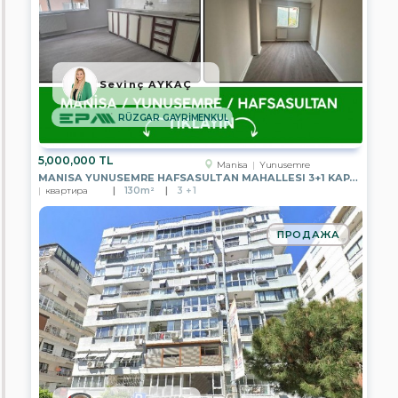
ÇANKAYA
TEMSİLCİLİĞİ
EPA
ÜMİTKÖY
TEMSİLCİLİĞİ
Sevinç AYKAÇ
EPA
ÇAYYOLU
RÜZGAR GAYRİMENKUL
TEMSİLCİLİĞİ
EPA
5,000,000 TL
Manisa
Yunusemre
PUSULA
MANISA YUNUSEMRE HAFSASULTAN MAHALLESI 3+1 KAPALI MUTFAK SATILIK
ERYAMAN
квартира
130m²
3 + 1
TEMSİLCİLİĞİ
EPA
ПРОДАЖА
GENEL
MÜDÜRLÜK
EPA
A.Ş.
CENGİZ
EREN
EMLAK
EPA
İSTANBUL
ULUS