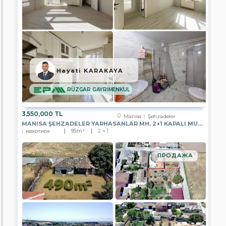
Van
Bayburt
Yalova
Düzce
Hayati KARAKAYA
Balıkesir
RÜZGAR GAYRİMENKUL
Bolu
3,550,000 TL
Manisa
Şehzadeler
MANISA ŞEHZADELER YARHASANLAR MH. 2+1 KAPALI MUTFAK ARAKAT DAIRE
Çanakkale
квартира
95m²
2 + 1
Çankırı
ПРОДАЖА
Çorum
Denizli
Edirne
Eskişehir