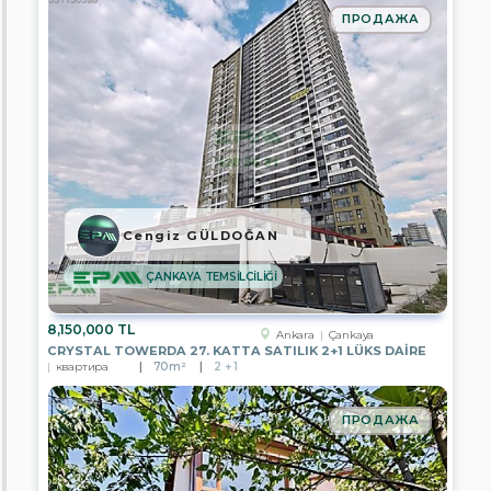
GAYRİMENKUL
ПРОДАЖА
EPA
KONUT
GAYRİMENKUL
EPA
KAYA
GAYRİMENKUL
EPA
ARMA
GAYRİMENKUL
Cengiz GÜLDOĞAN
EPA
ANTALYA
ÇANKAYA TEMSİLCİLİĞİ
TKT
GAYRİMENKUL
8,150,000 TL
Ankara
Çankaya
EPA
CRYSTAL TOWERDA 27. KATTA SATILIK 2+1 LÜKS DAİRE
DİYARBAKIR
квартира
70m²
2 + 1
TEMSİLCİLİĞİ
EPA
ПРОДАЖА
CLASS
GAYRİMENKUL
EPA