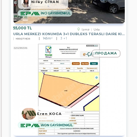
HOME
Nilay CİHAN
GAYRİMENKUL
İNCİ GAYRİMENKUL
EPA
DETAY
GAYRİMENKUL
55,000 TL
Izmir
Urla
URLA MERKEZI KONUMDA 3+1 DUBLEKS TERASLI DAIRE KIRALIK
EPA
квартира
145m²
3 + 1
STC
Gayrimenkul
ПРОДАЖА
HERA
Global
EPA
EXTRA
GAYRİMENKUL
EPA
BOSPHORUS
EPA
NOBLE
CİTY
Eren KOCA
EPA
WON GAYRİMENKUL
DORUK