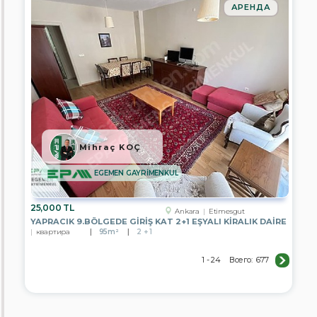
АРЕНДА
Mihraç KOÇ
EGEMEN GAYRİMENKUL
25,000 TL
Ankara
Etimesgut
YAPRACIK 9.BÖLGEDE GİRİŞ KAT 2+1 EŞYALI KİRALIK DAİRE
квартира
95m²
2 + 1
1 - 24
Всего:
677