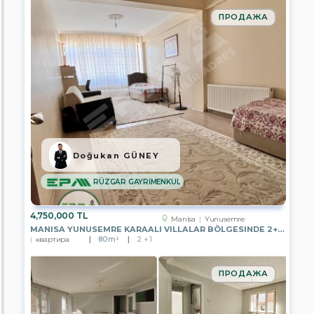
ПРОДАЖА
Ankara
Antalya
Aydın
Mersin
Istanbul
Doğukan GÜNEY
Izmir
RÜZGAR GAYRİMENKUL
Kayseri
4,750,000 TL
Manisa
Manisa
Yunusemre
MANISA YUNUSEMRE KARAALI VILLALAR BÖLGESINDE 2+1 BAHÇE ZEMIN
квартира
80m²
2 + 1
Muğla
Nevşehir
ПРОДАЖА
Tekirdağ