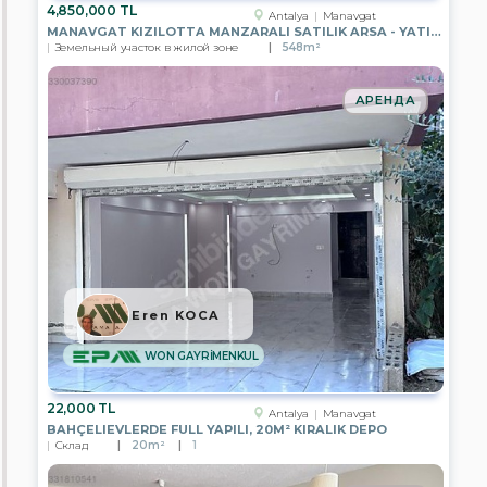
4,850,000 TL
Antalya
Manavgat
Поиск
MANAVGAT KIZILOTTA MANZARALI SATILIK ARSA - YATIRIM FIRSATI
Земельный участок в жилой зоне
548m²
АРЕНДА
Eren KOCA
WON GAYRİMENKUL
22,000 TL
Antalya
Manavgat
BAHÇELIEVLERDE FULL YAPILI, 20M² KIRALIK DEPO
Склад
20m²
1