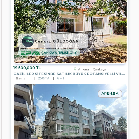
LION
GAYRİMENKUL
EPA
ALİYA
GAYRİMENKUL
EPA
SİNCAN
Cengiz GÜLDOĞAN
TOKİ
TEMSİLCİLİĞİ
ÇANKAYA TEMSİLCİLİĞİ
EPA
TÜRKCAN
19,500,000 TL
GAYRİMENKUL
Ankara
Çankaya
GAZİLİLER SİTESİNDE SATILIK BÜYÜK POTANSİYELLİ VİLLA
Вилла
250m²
6 + 1
EPA
ERCİYES
GAYRİMENKUL
АРЕНДА
EPA
PRESTİJ
GAYRİMENKUL
EPA
POYRAZ
GAYRİMENKUL
EPA