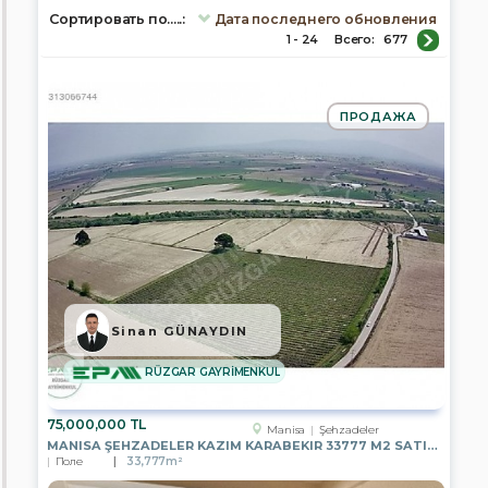
Сортировать по.....:
Дата последнего обновления
1 - 24
Всего:
677
площадь,
м.кв
ПРОДАЖА
Кол-
во
комнат
Sinan GÜNAYDIN
Город
/
RÜZGAR GAYRİMENKUL
Город/
регион
/
75,000,000 TL
Manisa
Şehzadeler
Район
MANISA ŞEHZADELER KAZIM KARABEKIR 33777 M2 SATILIK BAĞ
Поле
33,777m²
Afyonkarahisar