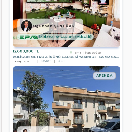
GAYRİMENKUL
EPA
GÖKOVA
GAYRİMENKUL
Oğuzhan ŞENTÜRK
EPA
WON
İZMİR HATAY CADDE TEMSİLCİLİĞİ
GAYRİMENKUL
EPA
12,600,000 TL
Izmir
Karabağlar
DEPA
POLİGON METRO & İNÖNÜ CADDESİ YAKINI 3+1 135 M2 SATILIK DAİRE
REAL
квартира
135m²
3 + 1
ESTATE
EPA
АРЕНДА
EGEMEN
GAYRİMENKUL
EPA
ELİT
GAYRİMENKUL
EPA
KYC
GAYRİMENKUL
EPA