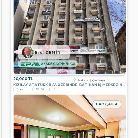
EPA
İPEKYOL
GAYRİMENKUL
EPA
YZ
GAYRİMENKUL
EPA
ÖZYAŞAM
Erol DEMİR
GAYRİMENKUL
AKARE GAYRİMENKUL
EPA
EMRE
KOÇ
GAYRİMENKUL
20,000 TL
Ankara
Çankaya
KIZILAY ATATÜRK BLV. ÜZERINDE, BATIHAN İŞ MERKEZINDE, 6.KATTA
EPA
Офис
90m²
3
REYHAN
YAVUZ
GAYRİMENKUL
ПРОДАЖА
EPA
DMS
GAYRİMENKUL
EPA
AREN