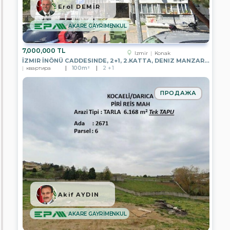
TEMSİLCİLİĞİ
Erol DEMİR
EPA
AKARE GAYRİMENKUL
GÖLBAŞI
TEMSİLCİLİĞİ
7,000,000 TL
EPA
Izmir
Konak
BODRUM
İZMIR İNÖNÜ CADDESINDE, 2+1, 2.KATTA, DENIZ MANZARALI
YALIKAVAK
квартира
100m²
2 + 1
TEMSİLCİLİĞİ
EPA
ПРОДАЖА
İZMİR
HATAY
CADDE
TEMSİLCİLİĞİ
EPA
EGE
BÖLGESİ
MERKEZ
OFİSİ
EPA
DATÇA
Akif AYDIN
TEMSİLCİLİĞİ
AKARE GAYRİMENKUL
EPA
ADA