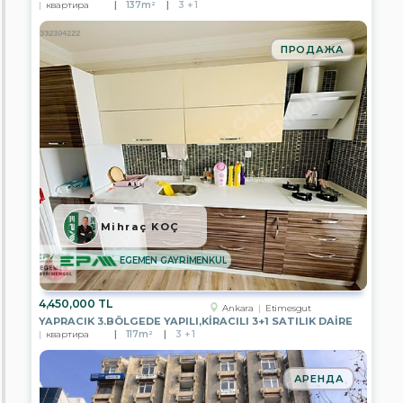
IN
квартира
137m²
3 + 1
GAYRİMENKUL
EPA
ПРОДАЖА
YE-
KA
GAYRİMENKUL
EPA
PASTEL
GAYRİMENKUL
EPA
RÜZGAR
GAYRİMENKUL
Mihraç KOÇ
EPA
YATIRIM
PARK
EGEMEN GAYRİMENKUL
GAYRİMENKUL
EPA
4,450,000 TL
Ankara
Etimesgut
RUZGAR
YAPRACIK 3.BÖLGEDE YAPILI,KİRACILI 3+1 SATILIK DAİRE
2
квартира
117m²
3 + 1
GAYRİMENKUL
EPA
АРЕНДА
KOÇYİĞİT
GAYRİMENKUL