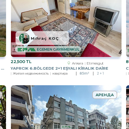
Mihraç KOÇ
EGEMEN GAYRİMENKUL
22,500 TL
8
Ankara
Etimesgut
DARICANIN DEĞER KAZANAN NOKTASI PIRI REISTE 6.167.82 M2 PARSEL
YAPRCIK 6.BÖLGEDE 2+1 EŞYALI KİRALIK DAİRE
Жилая недвижимость
квартира
85m²
2 + 1
АРЕНДА