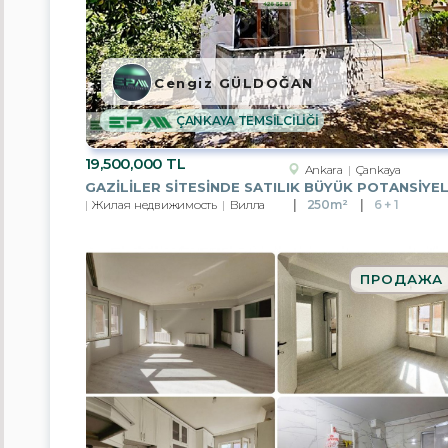
Город/
регион
/
Район
Cengiz GÜLDOĞAN
ÇANKAYA TEMSİLCİLİĞİ
Afyonkarahisar
19,500,000 TL
Ankara
Ankara
Çankaya
Жилая недвижимость
Вилла
250m²
6 + 1
Antalya
Aydın
ПРОДАЖА
Mersin
Istanbul
Izmir
Kayseri