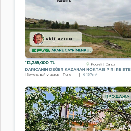
Стоимость
Akif AYDIN
площадь,
м.кв
AKARE GAYRİMENKUL
112,255,000 TL
Kocaeli
Darıca
Земельный участок
Поле
6,167m²
Кол-
во
комнат
ПРОДАЖА
Город
/