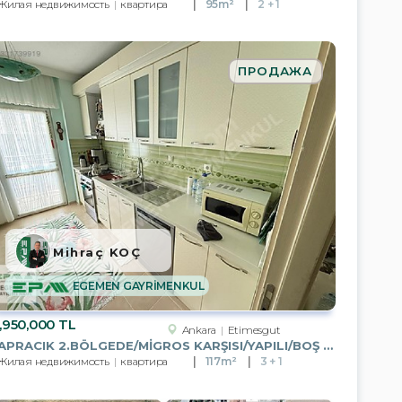
Жилая недвижимость
квартира
95m²
2 + 1
ПРОДАЖА
Mihraç KOÇ
EGEMEN GAYRİMENKUL
,950,000 TL
Ankara
Etimesgut
YAPRACIK 2.BÖLGEDE/MİGROS KARŞISI/YAPILI/BOŞ 3+1 SATILIK DAİRE
Жилая недвижимость
квартира
117m²
3 + 1