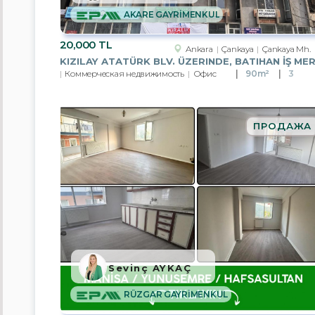
Çanakkale
AKARE GAYRİMENKUL
Çankırı
20,000 TL
Ankara
Çankaya
Çankaya Mh.
Çorum
Коммерческая недвижимость
Офис
90m²
3
Denizli
Edirne
ПРОДАЖА
Eskişehir
Kırklareli
Kocaeli
Rize
Sevinç AYKAÇ
Sakarya
RÜZGAR GAYRİMENKUL
Trabzon