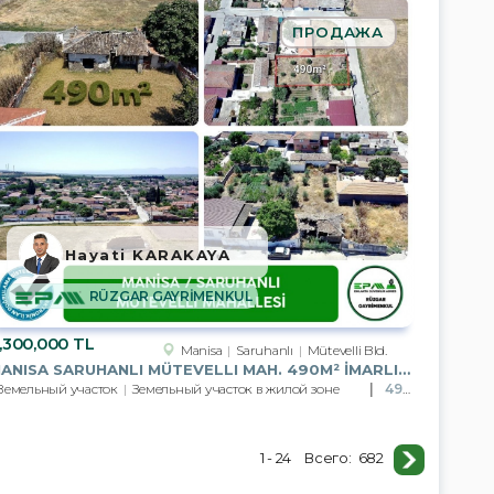
ПРОДАЖА
Hayati KARAKAYA
RÜZGAR GAYRİMENKUL
,300,000 TL
Manisa
Saruhanlı
Mütevelli Bld.
MANISA SARUHANLI MÜTEVELLI MAH. 490M² İMARLI ARSA
Земельный участок
Земельный участок в жилой зоне
490m²
1 - 24
Всего:
682