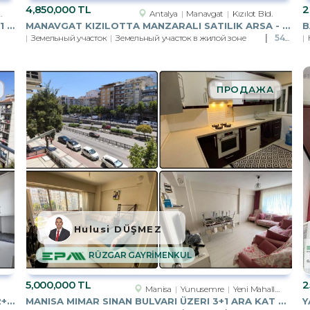
4,850,000 TL
2
Antalya
Manavgat
Kızılot Bld.
MANISA YUNUSEMRE HAFSASULTAN MAHALLESI 3+1 KAPALI MUTFAK SATILIK
MANAVGAT KIZILOTTA MANZARALI SATILIK ARSA - YATIRIM FIRSATI
B
Земельный участок
Земельный участок в жилой зоне
548m²
ПРОДАЖА
Hulusi DÜŞMEZ
RÜZGAR GAYRİMENKUL
5,000,000 TL
2
Manisa
Yunusemre
Yeni Mahalle Mah.
MANISA ŞEHZADELER DILŞIKAR MH.CADDE ÜZERI 2+1 ASANSÖRLÜ KIRALIK
MANISA MIMAR SINAN BULVARI ÜZERI 3+1 ARA KAT ASANSÖRLÜ SATILIK