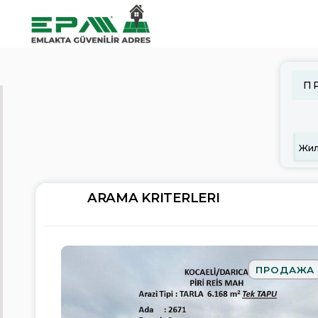
П
ARAMA
KRITERLERI
Продажа
Аренда
ARAMA KRITERLERI
Жилая
недвижимость
Коммерческая
недвижимость
ПРОДАЖА
Земельный
участок