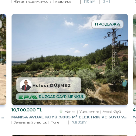
Жилая недвижимость
квартира
110m²
3 + 1
ПРОДАЖА
Hulusi DÜŞMEZ
RÜZGAR GAYRİMENKUL
10,700,000 TL
4
Manisa
Yunusemre
Avdal Köyü
MARMARIS İÇMELERDE HAVUZLU SITEDE 2+1 KÖŞE DUBLEKS
MANISA AVDAL KÖYÜ 7.805 M² ELEKTRIK VE SUYU VAR YOLA CEPHELI
Земельный участок
Поле
7,805m²