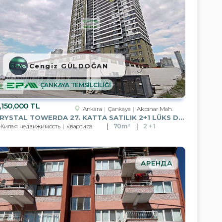
Cengiz GÜLDOĞAN
ÇANKAYA TEMSİLCİLİĞİ
,150,000 TL
Ankara
Çankaya
Akpınar Mah.
CRYSTAL TOWERDA 27. KATTA SATILIK 2+1 LÜKS DAİRE
Жилая недвижимость
квартира
70m²
2 + 1
АРЕНДА