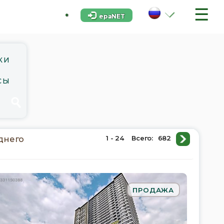
☰
epaNET
*
КИ
СЫ
днего
1 - 24
Всего:
682
ПРОДАЖА