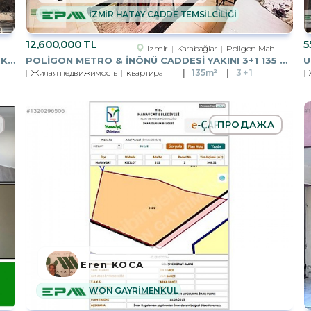
İZMİR HATAY CADDE TEMSİLCİLİĞİ
12,600,000 TL
5
Izmir
Karabağlar
Poligon Mah.
KIZILAY ATATÜRK BLV. ÜZERINDE, BATIHAN İŞ MERKEZINDE, 6.KATTA
POLİGON METRO & İNÖNÜ CADDESİ YAKINI 3+1 135 M2 SATILIK DAİRE
Жилая недвижимость
квартира
135m²
3 + 1
ПРОДАЖА
Eren KOCA
WON GAYRİMENKUL