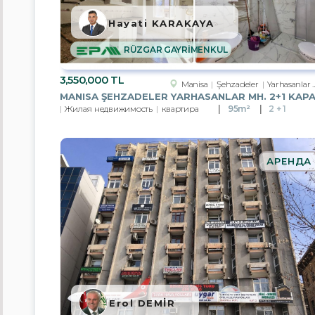
Manisa
Hayati KARAKAYA
Muğla
RÜZGAR GAYRİMENKUL
Nevşehir
3,550,000 TL
Manisa
Şehzadeler
Yarhasanlar Mah.
Tekirdağ
Жилая недвижимость
квартира
95m²
2 + 1
Van
АРЕНДА
Bayburt
Yalova
Düzce
Balıkesir
Bolu
Erol DEMİR