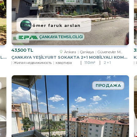
ömer faruk arslan
ÇANKAYA TEMSİLCİLİĞİ
43,500 TL
3
Ankara
Çankaya
Güvenevler Mah.
GAZİLİLER SİTESİNDE SATILIK BÜYÜK POTANSİYELLİ VİLLA
ÇANKAYA YEŞİLYURT SOKAKTA 2+1 MOBİLYALI KOMBİLİ DAİRE
Жилая недвижимость
квартира
110m²
2 + 1
ПРОДАЖА