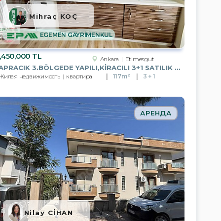
Mihraç KOÇ
EGEMEN GAYRİMENKUL
,450,000 TL
Ankara
Etimesgut
YAPRACIK 3.BÖLGEDE YAPILI,KİRACILI 3+1 SATILIK DAİRE
Жилая недвижимость
квартира
117m²
3 + 1
АРЕНДА
Nilay CİHAN