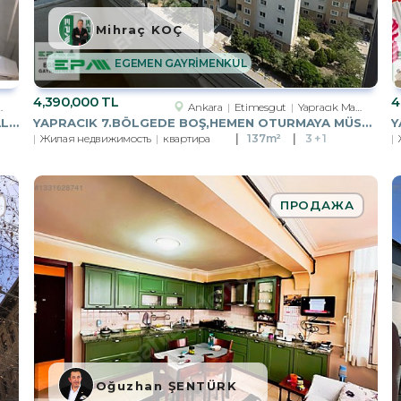
Mihraç KOÇ
EGEMEN GAYRİMENKUL
4,390,000 TL
4
Ankara
Etimesgut
Yapracık Mah.
MANISA ŞEHZADELER YARHASANLAR MH. 2+1 KAPALI MUTFAK ARAKAT DAIRE
YAPRACIK 7.BÖLGEDE BOŞ,HEMEN OTURMAYA MÜSAİT 3+1 SATILIK DAİRE
Жилая недвижимость
квартира
137m²
3 + 1
ПРОДАЖА
Oğuzhan ŞENTÜRK