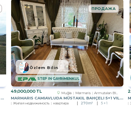
ПРОДАЖА
Özlem Bilin
STEP IN GAYRİMENKUL
49,000,000 TL
2
Muğla
Marmaris
Armutalan Bld. (Camiavlu Mah.)
MANISA YUNUSEMRE BÜYÜKSÜMBÜLLLER 1700 M2 TARLA
MARMARIS CAMIAVLUDA MÜSTAKIL BAHÇELI 5+1 VILLA
Жилая недвижимость
квартира
270m²
5 + 1