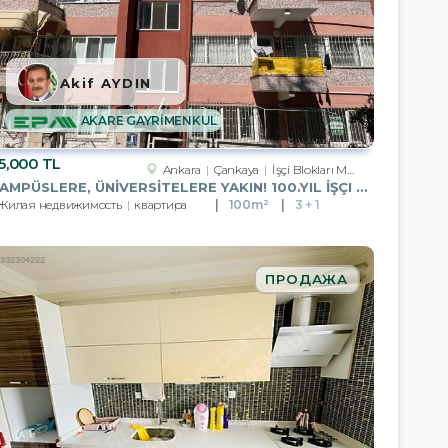
Akif AYDIN
AKARE GAYRİMENKUL
5,000 TL
Ankara
Çankaya
İşçi Blokları Mah.
KAMPÜSLERE, ÜNİVERSİTELERE YAKIN! 100.YIL İŞÇI BLOKLARI`NDA 2+L
Жилая недвижимость
квартира
100m²
3 + 1
ПРОДАЖА