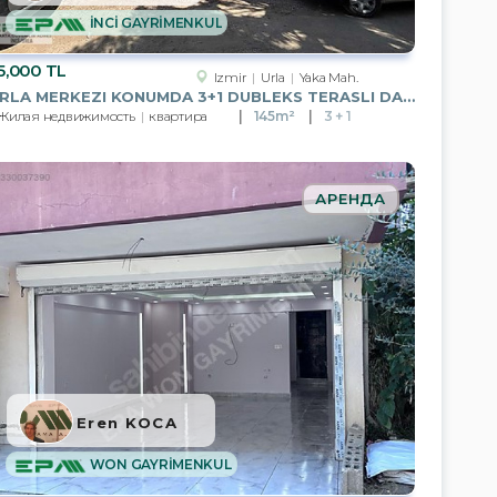
İNCİ GAYRİMENKUL
5,000 TL
Izmir
Urla
Yaka Mah.
URLA MERKEZI KONUMDA 3+1 DUBLEKS TERASLI DAIRE KIRALIK
Жилая недвижимость
квартира
145m²
3 + 1
АРЕНДА
Eren KOCA
WON GAYRİMENKUL