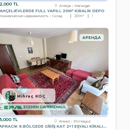
2,000 TL
Antalya
Manavgat
AHÇELIEVLERDE FULL YAPILI, 20M² KIRALIK DEPO
Коммерческая недвижимость
Склад
20m²
1
АРЕНДА
Mihraç KOÇ
EGEMEN GAYRİMENKUL
5,000 TL
Ankara
Etimesgut
YAPRACIK 9.BÖLGEDE GİRİŞ KAT 2+1 EŞYALI KİRALIK DAİRE