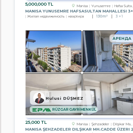
5,000,000 TL
Manisa
Yunusemre
Hafsa Sultan Mah.
Kırıkkale
Жилая недвижимость
квартира
130m²
3 + 1
Подгруппы
квартира
АРЕНДА
резиденция
Вилла
Дом
на
одну
семью
Летний
Hulusi DÜŞMEZ
дом/
дача
RÜZGAR GAYRİMENKUL
Здание
полностью
25,000 TL
Manisa
Şehzadeler
Dilşikar Mah.
Офис