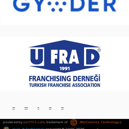
***
****
**
***
***
powered by
port724.com
, trademark of
BitsCosmos Technology
|