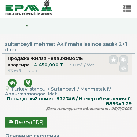
*
sultanbeyli mehmet Akif mahallesinde satılık 2+1
daire
Продажа Жилая недвижимость
4,450,000 TL
квартира
90 m²
( Net
75 m²)
2 + 1
Turkey Istanbul / Sultanbeyli
/ Mehmetakif
/
Abdurrahmangazi Mah.
Порядковый номер:
632746
/ Номер объявления:
f-
889347-29
Дата последнего обновления :
05/11/2025
Печать (PDF)
Основные сведения