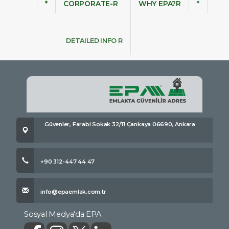
*
CORPORATE-R
WHY EPA?R
*
DETAILED INFO R
Güvenler, Farabi Sokak 32/11 Çankaya 06690, Ankara
+90 312-447 44 47
info@epaemlak.com.tr
Sosyal Medya'da EPA