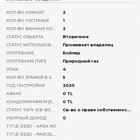
КОЛ-ВО КОМНАТ
2
КОЛ-ВО ГОСТИНЫХ
1
КОЛ-ВО ВАННЫХ КОМНАТ
2
СТАТУС ОБЪЕКТА
Вторичное
СТАТУС ИСПОЛЬЗОВАНИЯ
Проживает владелец
ОТОПЛЕНИЕ
Бойлер
ОТОПЛЕНИЕ (ТИП)
Природный газ
ЭТАЖ
4
КОЛ-ВО ЭТАЖЕЙ В ЗДАНИИ
5
ГОД ПОСТРОЙКИ
2020
АВАНС
0 TL
КОНДОМИНИМУМ (ЕЖЕМЕСЯЧН.ПЛАТЕЖИ ЗА ОБСЛУЖИВАНИЕ)
0 TL
СТАТУС ТАПУ (СВ-ВО О ПРАВЕ СОБСТВЕННОСТИ)
Св-во о праве собственности с кондоминимумом
РЕНТНЫЙ ДОХОД
0
TITLE DEED - AREA NO
TITLE DEED - PARCEL NO