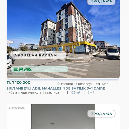
ПРОДАЖА
ABDULLAH BAYRAM
KONUT GAYRİMENKUL
TL
7,100,000
Istanbul
Sultanbeyli
Adil Mah.
SULTANBEYLI ADIL MAHALLESINDE SATILIK 3+1 DAIRE
Жилая недвижимость
квартира
125m²
3 + 1
ПРОДАЖА