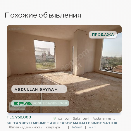
Похожие объявления
ПРОДАЖА
ABDULLAH BAYRAM
KONUT GAYRİMENKUL
TL
5,750,000
Istanbul
Sultanbeyli
Abdurrahmangazi Mah.
SULTANBEYLI MEHMET AKIF ERSOY MAHALLESINDE SATILIK 4+1 ÜST DUBLX
Жилая недвижимость
квартира
145m²
4 + 1