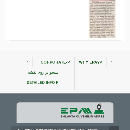
*
CORPORATE-P
WHY EPA?P
*
ستجو بر روی نقشه
DETAILED INFO P
Güvenler, Farabi Sokak 32/11 Çankaya 06690, Ankara